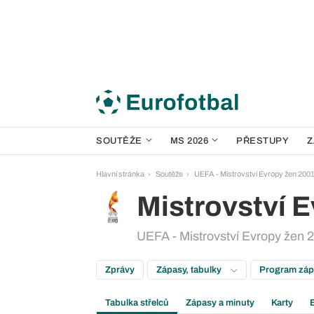
SOUTĚŽE
MS 2026
PŘESTUPY
Z
Hlavní stránka
Soutěže
UEFA - Mistrovství Evropy žen 200
Mistrovství 
UEFA - Mistrovství Evropy žen 20
Zprávy
Zápasy, tabulky
Program zá
Tabulka střelců
Zápasy a minuty
Karty