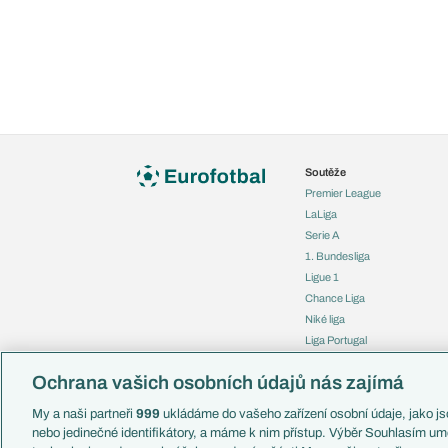
Soutěže
Premier League
LaLiga
Serie A
1. Bundesliga
Ligue 1
Chance Liga
Niké liga
Liga Portugal
Eredivisie
Ochrana vašich osobních údajů nás zajímá
Liga mistrů
Evropská liga
My a naši partneři
999
ukládáme do vašeho zařízení osobní údaje, jako jso
Konferenční liga
nebo jedinečné identifikátory, a máme k nim přístup. Výběr Souhlasím um
Mistrovství světa