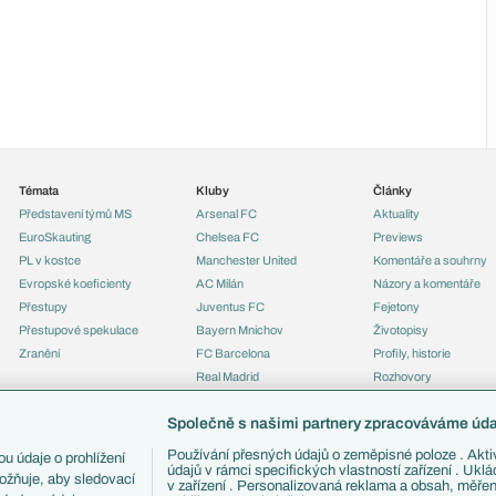
Témata
Kluby
Články
Představení týmů MS
Arsenal FC
Aktuality
EuroSkauting
Chelsea FC
Previews
PL v kostce
Manchester United
Komentáře a souhrny
Evropské koeficienty
AC Milán
Názory a komentáře
Přestupy
Juventus FC
Fejetony
Přestupové spekulace
Bayern Mnichov
Životopisy
Zranění
FC Barcelona
Profily, historie
Real Madrid
Rozhovory
Tipy a analýzy
Společně s našimi partnery zpracováváme údaj
Používání přesných údajů o zeměpisné poloze . Aktiv
u údaje o prohlížení
údajů v rámci specifických vlastností zařízení . Ukl
ožňuje, aby sledovací
v zařízení . Personalizovaná reklama a obsah, měře