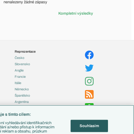
nenalezeny žádné zápasy
Kompletní výsledky
Reprezentace
Česko
Slovensko
Anglie
Francie
Itálie
Německo
Španělsko
Argentina
Brazílie
e s tímto cílem:
Přestupy
ní vyhledávání identifikačních
Souhlasím
Zápasy
ádání a/nebo přístup k informacím
ní reklam a obsahu, průzkum
Livescore