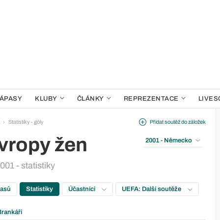
ÁPASY
KLUBY
ČLÁNKY
REPREZENTACE
LIVES
1
Statistiky - góly
Přidat soutěž do záložek
Evropy žen
2001 - Německo
01 - statistiky
pasů
Statistiky
Účastníci
UEFA: Další soutěže
Brankáři