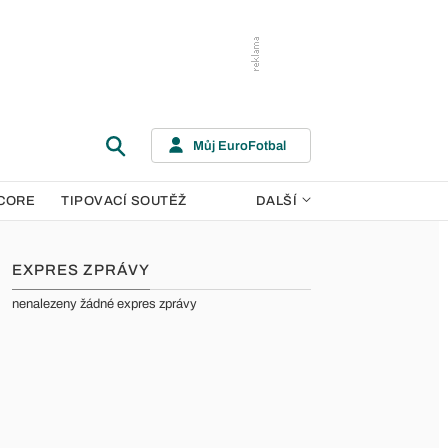
Můj EuroFotbal
CORE
TIPOVACÍ SOUTĚŽ
DALŠÍ
EXPRES ZPRÁVY
nenalezeny žádné expres zprávy