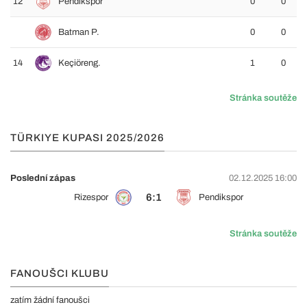
12
Pendikspor
0
0
Batman P.
0
0
14
Keçiöreng.
1
0
Stránka soutěže
TÜRKIYE KUPASI 2025/2026
Poslední zápas
02.12.2025 16:00
6:1
Rizespor
Pendikspor
Stránka soutěže
FANOUŠCI KLUBU
zatím žádní fanoušci