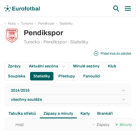
Kluby
Turecko
Pendikspor
Statistiky
Pendikspor
Turecko - Pendikspor - Statistiky
Přidat klub do záložek
Zprávy
Aktuální sezóna
Minulé sezóny
Klub
Soupiska
Statistiky
Přestupy
Fanoušci
2014/2015
všechny soutěže
Tabulka střelců
Zápasy a minuty
Karty
Brankáři
Hráč
Zápasy
Minuty