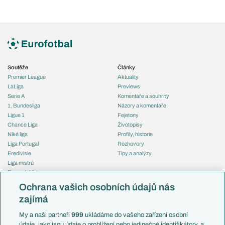
Soutěže
Články
Premier League
Aktuality
LaLiga
Previews
Serie A
Komentáře a souhrny
1. Bundesliga
Názory a komentáře
Ligue 1
Fejetony
Chance Liga
Životopisy
Niké liga
Profily, historie
Liga Portugal
Rozhovory
Eredivisie
Tipy a analýzy
Liga mistrů
Evropská liga
Reprezentace
Konferenční liga
Česko
Ochrana vašich osobních údajů nás
Mistrovství světa
Slovensko
zajímá
Liga národů
Anglie
Francie
My a naši partneři
999
ukládáme do vašeho zařízení osobní
Témata
Itálie
údaje, jako jsou údaje o prohlížení nebo jedinečné identifikátory, a