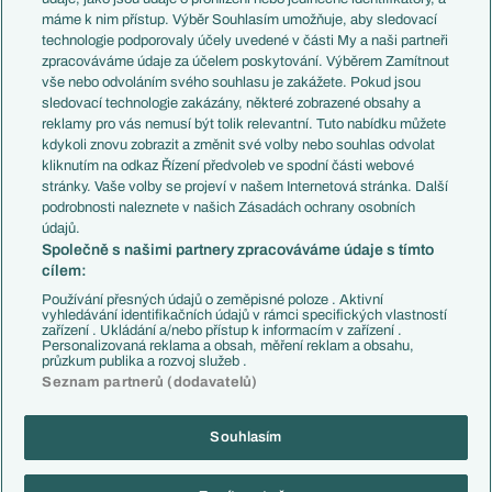
Představení týmů MS
Německo
máme k nim přístup. Výběr Souhlasím umožňuje, aby sledovací
EuroSkauting
Španělsko
technologie podporovaly účely uvedené v části My a naši partneři
PL v kostce
Argentina
zpracováváme údaje za účelem poskytování. Výběrem Zamítnout
Evropské koeficienty
Brazílie
vše nebo odvoláním svého souhlasu je zakážete. Pokud jsou
Přestupy
sledovací technologie zakázány, některé zobrazené obsahy a
Přestupové spekulace
reklamy pro vás nemusí být tolik relevantní. Tuto nabídku můžete
Přestupy
Zranění
kdykoli znovu zobrazit a změnit své volby nebo souhlas odvolat
Zápasy
kliknutím na odkaz Řízení předvoleb ve spodní části webové
Livescore
stránky. Vaše volby se projeví v našem Internetová stránka. Další
Kluby
Tipovací soutěž
podrobnosti naleznete v našich Zásadách ochrany osobních
Arsenal FC
Fotbal TV
údajů.
Chelsea FC
Společně s našimi partnery zpracováváme údaje s tímto
Manchester United
cílem:
AC Milán
Juventus FC
Používání přesných údajů o zeměpisné poloze . Aktivní
Bayern Mnichov
vyhledávání identifikačních údajů v rámci specifických vlastností
zařízení . Ukládání a/nebo přístup k informacím v zařízení .
FC Barcelona
Personalizovaná reklama a obsah, měření reklam a obsahu,
Real Madrid
průzkum publika a rozvoj služeb .
Seznam partnerů (dodavatelů)
Souhlasím
Copyright © 2001-2026 EuroFotbal.cz. Využíváme zpravodajství ČTK.
RSS
Podmínky užití
Informace o zpracování osobních údajů