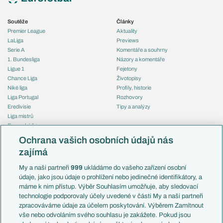
Soutěže
Články
Premier League
Aktuality
LaLiga
Previews
Serie A
Komentáře a souhrny
1. Bundesliga
Názory a komentáře
Ligue 1
Fejetony
Chance Liga
Životopisy
Niké liga
Profily, historie
Liga Portugal
Rozhovory
Eredivisie
Tipy a analýzy
Liga mistrů
Evropská liga
Reprezentace
Konferenční liga
Česko
Ochrana vašich osobních údajů nás
Mistrovství světa
Slovensko
zajímá
Liga národů
Anglie
Francie
My a naši partneři
999
ukládáme do vašeho zařízení osobní
Témata
Itálie
údaje, jako jsou údaje o prohlížení nebo jedinečné identifikátory, a
Představení týmů MS
Německo
máme k nim přístup. Výběr Souhlasím umožňuje, aby sledovací
EuroSkauting
Španělsko
technologie podporovaly účely uvedené v části My a naši partneři
PL v kostce
Argentina
zpracováváme údaje za účelem poskytování. Výběrem Zamítnout
Evropské koeficienty
Brazílie
vše nebo odvoláním svého souhlasu je zakážete. Pokud jsou
Přestupy