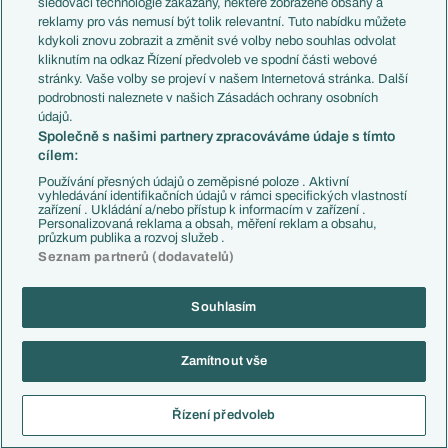
sledovací technologie zakázány, některé zobrazené obsahy a
Přestupové spekulace
reklamy pro vás nemusí být tolik relevantní. Tuto nabídku můžete
Přestupy
Zranění
kdykoli znovu zobrazit a změnit své volby nebo souhlas odvolat
Zápasy
kliknutím na odkaz Řízení předvoleb ve spodní části webové
Livescore
stránky. Vaše volby se projeví v našem Internetová stránka. Další
Kluby
Tipovací soutěž
podrobnosti naleznete v našich Zásadách ochrany osobních
Arsenal FC
Fotbal TV
údajů.
Chelsea FC
Společně s našimi partnery zpracováváme údaje s tímto
Manchester United
cílem:
AC Milán
Juventus FC
Používání přesných údajů o zeměpisné poloze . Aktivní
Bayern Mnichov
vyhledávání identifikačních údajů v rámci specifických vlastností
zařízení . Ukládání a/nebo přístup k informacím v zařízení .
FC Barcelona
Personalizovaná reklama a obsah, měření reklam a obsahu,
Real Madrid
průzkum publika a rozvoj služeb .
Seznam partnerů (dodavatelů)
Souhlasím
Copyright © 2001-2026 EuroFotbal.cz. Využíváme zpravodajství ČTK.
RSS
Podmínky užití
Informace o zpracování osobních údajů
Zamítnout vše
GDPR a žurnalistika
Nastavení soukromí
Kontakt
Tiráž
Řízení předvoleb