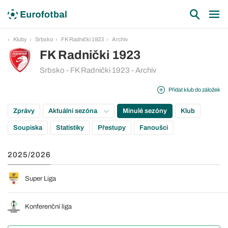
Kluby
Srbsko
FK Radnički 1923
Archiv
FK Radnički 1923
Srbsko - FK Radnički 1923 - Archiv
Přidat klub do záložek
Zprávy
Aktuální sezóna
Minulé sezóny
Klub
Soupiska
Statistiky
Přestupy
Fanoušci
2025/2026
Super Liga
Konferenční liga