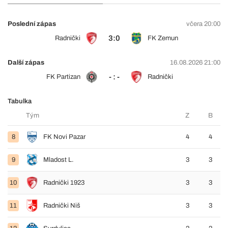
Poslední zápas
včera 20:00
3:0
Radnički
FK Zemun
Další zápas
16.08.2026 21:00
- : -
FK Partizan
Radnički
Tabulka
Tým
Z
B
8
FK Novi Pazar
4
4
9
Mladost L.
3
3
10
Radnički 1923
3
3
11
Radnički Niš
3
3