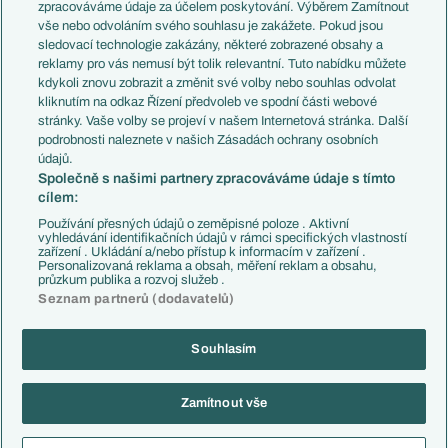
PL v kostce
Argentina
zpracováváme údaje za účelem poskytování. Výběrem Zamítnout
Evropské koeficienty
Brazílie
vše nebo odvoláním svého souhlasu je zakážete. Pokud jsou
Přestupy
sledovací technologie zakázány, některé zobrazené obsahy a
Přestupové spekulace
reklamy pro vás nemusí být tolik relevantní. Tuto nabídku můžete
Přestupy
Zranění
kdykoli znovu zobrazit a změnit své volby nebo souhlas odvolat
Zápasy
kliknutím na odkaz Řízení předvoleb ve spodní části webové
Livescore
stránky. Vaše volby se projeví v našem Internetová stránka. Další
Kluby
Tipovací soutěž
podrobnosti naleznete v našich Zásadách ochrany osobních
Arsenal FC
Fotbal TV
údajů.
Chelsea FC
Společně s našimi partnery zpracováváme údaje s tímto
Manchester United
cílem:
AC Milán
Juventus FC
Používání přesných údajů o zeměpisné poloze . Aktivní
Bayern Mnichov
vyhledávání identifikačních údajů v rámci specifických vlastností
zařízení . Ukládání a/nebo přístup k informacím v zařízení .
FC Barcelona
Personalizovaná reklama a obsah, měření reklam a obsahu,
Real Madrid
průzkum publika a rozvoj služeb .
Seznam partnerů (dodavatelů)
Souhlasím
Copyright © 2001-2026 EuroFotbal.cz. Využíváme zpravodajství ČTK.
RSS
Podmínky užití
Informace o zpracování osobních údajů
Zamítnout vše
GDPR a žurnalistika
Nastavení soukromí
Kontakt
Tiráž