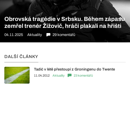
Obrovská tragédie v Srbsku. Během zápasu
zemřel trenér Žižovič, hráči plakali na hřišti
04.11.2025
Aktuality
29 komentářů
DALŠÍ ČLÁNKY
Tadić v létě přestoupí z Groningenu do Twente
11.04.2012
Aktuality
23 komentářů