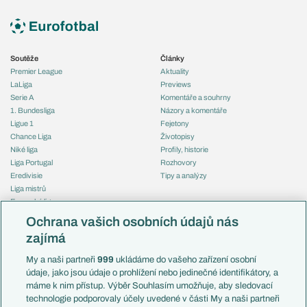
Soutěže
Články
Premier League
Aktuality
LaLiga
Previews
Serie A
Komentáře a souhrny
1. Bundesliga
Názory a komentáře
Ligue 1
Fejetony
Chance Liga
Životopisy
Niké liga
Profily, historie
Liga Portugal
Rozhovory
Eredivisie
Tipy a analýzy
Liga mistrů
Evropská liga
Reprezentace
Konferenční liga
Česko
Ochrana vašich osobních údajů nás
Mistrovství světa
Slovensko
zajímá
Liga národů
Anglie
Francie
My a naši partneři
999
ukládáme do vašeho zařízení osobní
Témata
Itálie
údaje, jako jsou údaje o prohlížení nebo jedinečné identifikátory, a
Představení týmů MS
Německo
máme k nim přístup. Výběr Souhlasím umožňuje, aby sledovací
EuroSkauting
Španělsko
technologie podporovaly účely uvedené v části My a naši partneři