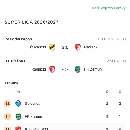
Další expres zprávy
SUPER LIGA 2026/2027
Poslední zápas
01.08.2026 20:30
3:0
Čukarički
Radnički
Další zápas
dnes 20:00
- : -
Radnički
FK Zemun
Tabulka
Tým
Z
B
11
Surdulica
2
2
12
FK Zemun
3
1
13
Radnički 1923
2
0