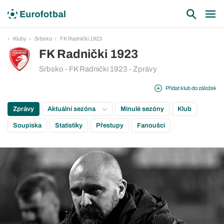
Kluby
Srbsko
FK Radnički 1923
FK Radnički 1923
Srbsko - FK Radnički 1923 - Zprávy
Přidat klub do záložek
Zprávy
Aktuální sezóna
Minulé sezóny
Klub
Soupiska
Statistiky
Přestupy
Fanoušci