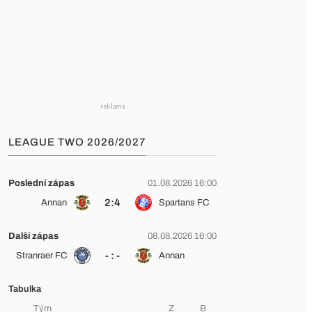
LEAGUE TWO 2026/2027
Poslední zápas
01.08.2026 16:00
2:4
Annan
Spartans FC
Další zápas
08.08.2026 16:00
- : -
Stranraer FC
Annan
Tabulka
Tým
Z
B