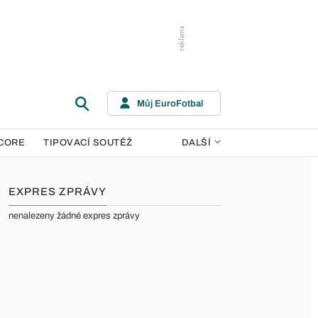
Můj EuroFotbal
CORE
TIPOVACÍ SOUTĚŽ
DALŠÍ
EXPRES ZPRÁVY
nenalezeny žádné expres zprávy