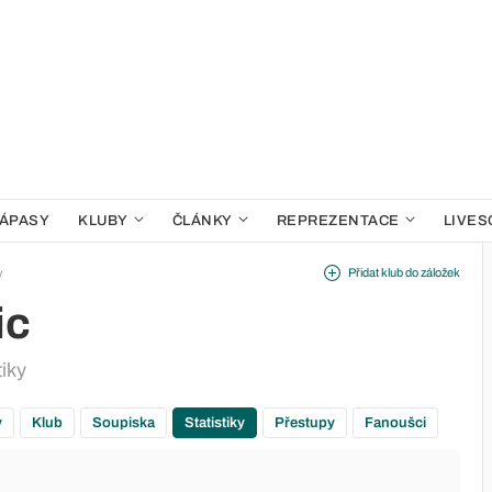
ÁPASY
KLUBY
ČLÁNKY
REPREZENTACE
LIVES
y
Přidat klub do záložek
ic
tiky
y
Klub
Soupiska
Statistiky
Přestupy
Fanoušci