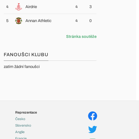
4
Airdrie
4
3
5
Annan Athletic
4
0
Stránka soutěže
FANOUŠCI KLUBU
zatím žádní fanoušci
Reprezentace
Česko
Slovensko
Anglie
Francie