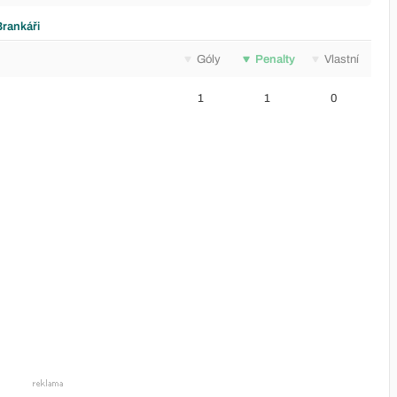
Brankáři
Góly
Penalty
Vlastní
1
1
0