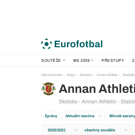
SOUTĚŽE
MS 2026
PŘESTUPY
Z
Hlavní stránka
Kluby
Skotsko
Annan Athletic
Statistik
Annan Athlet
Skotsko - Annan Athletic - Statis
Zprávy
Aktuální sezóna
Minulé sezón
2020/2021
všechny soutěže