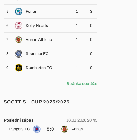
5
Forfar
1
3
6
Kelty Hearts
1
0
7
Annan Athletic
1
0
8
Stranraer FC
1
0
9
Dumbarton FC
1
0
Stránka soutěže
SCOTTISH CUP 2025/2026
Poslední zápas
16.01.2026 20:45
5:0
Rangers FC
Annan