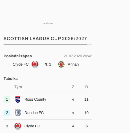
SCOTTISH LEAGUE CUP 2026/2027
Poslední zápas
21.07.2026 20:45
4:1
Clyde FC
Annan
Tabulka
Tým
Z
B
1
Ross County
4
11
2
Dundee FC
4
10
3
Clyde FC
4
6