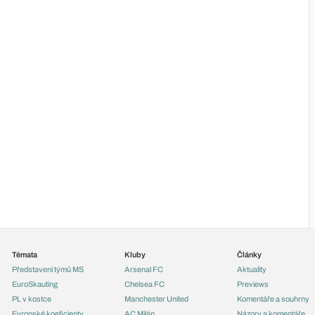
Témata
Kluby
Články
Představení týmů MS
Arsenal FC
Aktuality
EuroSkauting
Chelsea FC
Previews
PL v kostce
Manchester United
Komentáře a souhrny
Evropské koeficienty
AC Milán
Názory a komentáře