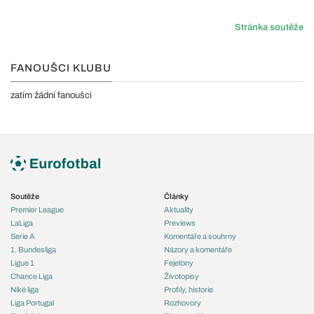
Stránka soutěže
FANOUŠCI KLUBU
zatím žádní fanoušci
Soutěže
Články
Premier League
Aktuality
LaLiga
Previews
Serie A
Komentáře a souhrny
1. Bundesliga
Názory a komentáře
Ligue 1
Fejetony
Chance Liga
Životopisy
Niké liga
Profily, historie
Liga Portugal
Rozhovory