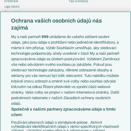
Eredivisie
Tipy a analýzy
Liga mistrů
Evropská liga
Reprezentace
Konferenční liga
Česko
Ochrana vašich osobních údajů nás
Mistrovství světa
Slovensko
zajímá
Liga národů
Anglie
Francie
My a naši partneři
999
ukládáme do vašeho zařízení osobní
Témata
Itálie
údaje, jako jsou údaje o prohlížení nebo jedinečné identifikátory, a
Představení týmů MS
Německo
máme k nim přístup. Výběr Souhlasím umožňuje, aby sledovací
EuroSkauting
Španělsko
technologie podporovaly účely uvedené v části My a naši partneři
PL v kostce
Argentina
zpracováváme údaje za účelem poskytování. Výběrem Zamítnout
Evropské koeficienty
Brazílie
vše nebo odvoláním svého souhlasu je zakážete. Pokud jsou
Přestupy
sledovací technologie zakázány, některé zobrazené obsahy a
Přestupové spekulace
reklamy pro vás nemusí být tolik relevantní. Tuto nabídku můžete
Přestupy
Zranění
kdykoli znovu zobrazit a změnit své volby nebo souhlas odvolat
Zápasy
kliknutím na odkaz Řízení předvoleb ve spodní části webové
Livescore
stránky. Vaše volby se projeví v našem Internetová stránka. Další
Kluby
Tipovací soutěž
podrobnosti naleznete v našich Zásadách ochrany osobních
Arsenal FC
Fotbal TV
údajů.
Chelsea FC
Společně s našimi partnery zpracováváme údaje s tímto
Manchester United
cílem:
AC Milán
Juventus FC
Používání přesných údajů o zeměpisné poloze . Aktivní
Bayern Mnichov
vyhledávání identifikačních údajů v rámci specifických vlastností
zařízení . Ukládání a/nebo přístup k informacím v zařízení .