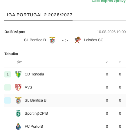
Další expres zprávy
LIGA PORTUGAL 2 2026/2027
Další zápas
10.08.2026 19:00
- : -
SL Benfica B
Leixões SC
Tabulka
Tým
Z
B
1
CD Tondela
0
0
AVS
0
0
SL Benfica B
0
0
Sporting CP B
0
0
FC Porto B
0
0