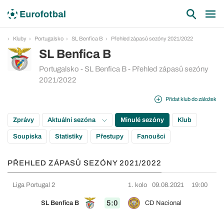
Kluby
Portugalsko
SL Benfica B
Přehled zápasů sezóny 2021/2022
SL Benfica B
Portugalsko - SL Benfica B - Přehled zápasů sezóny
2021/2022
Přidat klub do záložek
Zprávy
Aktuální sezóna
Minulé sezóny
Klub
Soupiska
Statistiky
Přestupy
Fanoušci
PŘEHLED ZÁPASŮ SEZÓNY 2021/2022
Liga Portugal 2
1. kolo
09.08.2021
19:00
5:0
SL Benfica B
CD Nacional