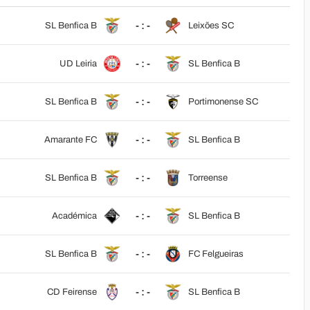
- : -
SL Benfica B
Leixões SC
- : -
UD Leiria
SL Benfica B
- : -
SL Benfica B
Portimonense SC
- : -
Amarante FC
SL Benfica B
- : -
SL Benfica B
Torreense
- : -
Académica
SL Benfica B
- : -
SL Benfica B
FC Felgueiras
- : -
CD Feirense
SL Benfica B