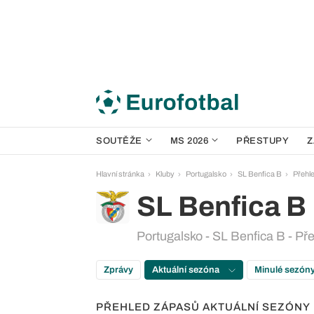
SOUTĚŽE
MS 2026
PŘESTUPY
Z
Hlavní stránka
Kluby
Portugalsko
SL Benfica B
Přehle
SL Benfica B
Portugalsko - SL Benfica B - Př
Zprávy
Aktuální sezóna
Minulé sezón
PŘEHLED ZÁPASŮ AKTUÁLNÍ SEZÓNY