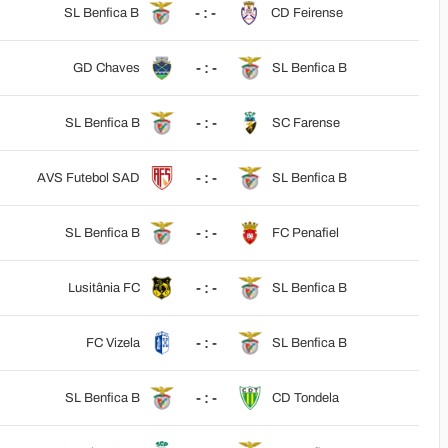
- : -
SL Benfica B
CD Feirense
- : -
GD Chaves
SL Benfica B
- : -
SL Benfica B
SC Farense
- : -
AVS Futebol SAD
SL Benfica B
- : -
SL Benfica B
FC Penafiel
- : -
Lusitânia FC
SL Benfica B
- : -
FC Vizela
SL Benfica B
- : -
SL Benfica B
CD Tondela