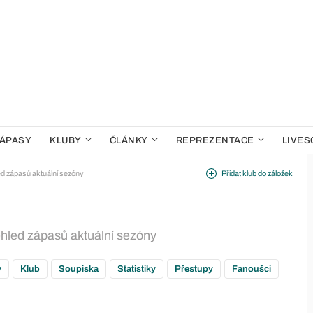
ÁPASY
KLUBY
ČLÁNKY
REPREZENTACE
LIVES
d zápasů aktuální sezóny
Přidat klub do záložek
ehled zápasů aktuální sezóny
y
Klub
Soupiska
Statistiky
Přestupy
Fanoušci