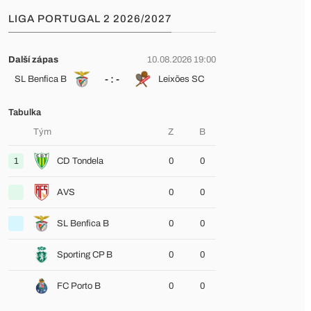
LIGA PORTUGAL 2 2026/2027
Další zápas
10.08.2026 19:00
- : -
SL Benfica B
Leixões SC
Tabulka
Tým
Z
B
1
CD Tondela
0
0
AVS
0
0
SL Benfica B
0
0
Sporting CP B
0
0
FC Porto B
0
0