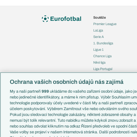
Soutěže
Premier League
LaLiga
Serie A
1. Bundesliga
Ligue 1
Chance Liga
Niké liga
Liga Portugal
Eredivisie
Ochrana vašich osobních údajů nás zajímá
Liga mistrů
Evropská liga
My a naši partneři
999
ukládáme do vašeho zařízení osobní údaje, jako jso
Konferenční liga
nebo jedinečné identifikátory, a máme k nim přístup. Výběr Souhlasím um
Mistrovství světa
technologie podporovaly účely uvedené v části My a naši partneři zprac
Liga národů
účelem poskytování. Výběrem Zamítnout vše nebo odvoláním svého souh
Pokud jsou sledovací technologie zakázány, některé zobrazené obsahy a
nemusí být tolik relevantní. Tuto nabídku můžete kdykoli znovu zobrazit a
nebo souhlas odvolat kliknutím na odkaz Řízení předvoleb ve spodní část
Vaše volby se projeví v našem Internetová stránka. Další podrobnosti nal
Copyright © 2001-2026 EuroFotbal.cz. Využíváme zpravodajství 