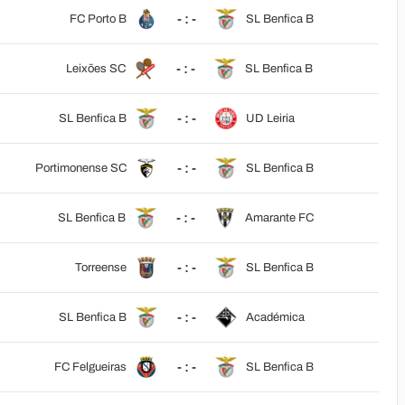
- : -
FC Porto B
SL Benfica B
- : -
Leixões SC
SL Benfica B
- : -
SL Benfica B
UD Leiria
- : -
Portimonense SC
SL Benfica B
- : -
SL Benfica B
Amarante FC
- : -
Torreense
SL Benfica B
- : -
SL Benfica B
Académica
- : -
FC Felgueiras
SL Benfica B