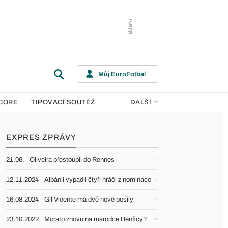
Můj EuroFotbal
CORE
TIPOVACÍ SOUTĚŽ
DALŠÍ
EXPRES ZPRÁVY
21.06.
Oliveira přestoupil do Rennes
12.11.2024
Albánii vypadli čtyři hráči z nominace
16.08.2024
Gil Vicente má dvě nové posily
23.10.2022
Morato znovu na marodce Benficy?