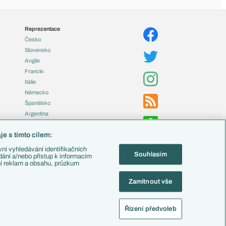
Reprezentace
Česko
Slovensko
Anglie
Francie
Itálie
Německo
Španělsko
Argentina
Brazílie
e s tímto cílem:
Přestupy
ní vyhledávání identifikačních
Souhlasím
Zápasy
ádání a/nebo přístup k informacím
ní reklam a obsahu, průzkum
Livescore
Tipovací soutěž
Zamítnout vše
Fotbal TV
Řízení předvoleb
alistika
Nastavení soukromí
Kontakt
Tiráž