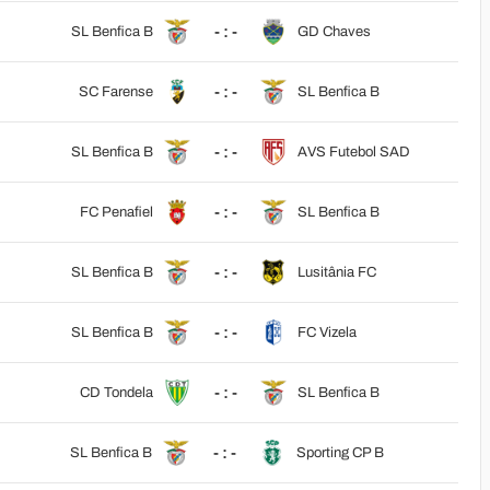
- : -
SL Benfica B
GD Chaves
- : -
SC Farense
SL Benfica B
- : -
SL Benfica B
AVS Futebol SAD
- : -
FC Penafiel
SL Benfica B
- : -
SL Benfica B
Lusitânia FC
- : -
SL Benfica B
FC Vizela
- : -
CD Tondela
SL Benfica B
- : -
SL Benfica B
Sporting CP B