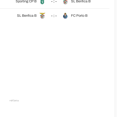
- : -
Sporting CP B
SL Benfica B
- : -
SL Benfica B
FC Porto B