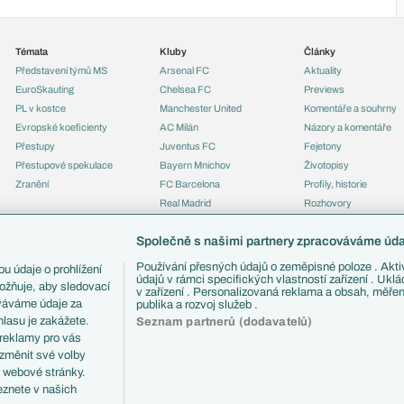
Témata
Kluby
Články
Představení týmů MS
Arsenal FC
Aktuality
EuroSkauting
Chelsea FC
Previews
PL v kostce
Manchester United
Komentáře a souhrny
Evropské koeficienty
AC Milán
Názory a komentáře
Přestupy
Juventus FC
Fejetony
Přestupové spekulace
Bayern Mnichov
Životopisy
Zranění
FC Barcelona
Profily, historie
Real Madrid
Rozhovory
Tipy a analýzy
Společně s našimi partnery zpracováváme údaj
Používání přesných údajů o zeměpisné poloze . Aktiv
u údaje o prohlížení
údajů v rámci specifických vlastností zařízení . Ukl
ožňuje, aby sledovací
v zařízení . Personalizovaná reklama a obsah, měře
ováváme údaje za
publika a rozvoj služeb .
lasu je zakážete.
Seznam partnerů (dodavatelů)
 reklamy pro vás
 změnit své volby
i webové stránky.
eznete v našich
ČTK.
RSS
Podmínky užití
Informace o zpracování osobních údajů
GDPR a žurn