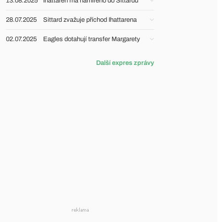
13.08.2025
Ihattaren má namířeno do Sittardu
28.07.2025
Sittard zvažuje příchod Ihattarena
02.07.2025
Eagles dotahují transfer Margarety
Další expres zprávy