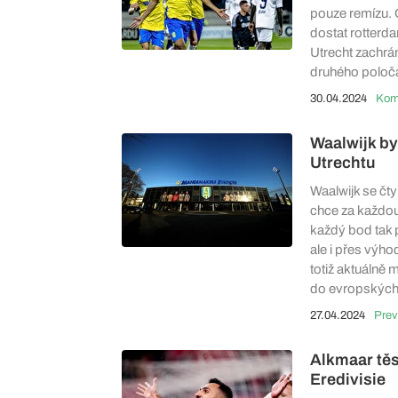
pouze remízu. 
dostat rotterd
Utrecht zachrá
druhého poločas
30.04.2024
Waalwijk by
Utrechtu
Waalwijk se čt
chce za každou
každý bod tak p
ale i přes výh
totiž aktuálně 
do evropských 
27.04.2024
Prev
Alkmaar těs
Eredivisie