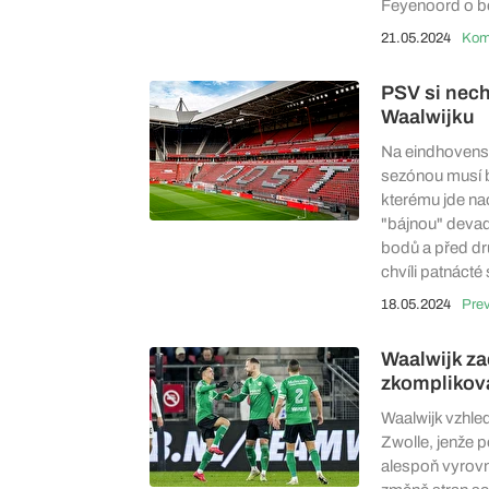
Feyenoord o 
21.05.2024
PSV si nech
Waalwijku
Na eindhovensk
sezónou musí b
kterému jde na
"bájnou" devad
bodů a před d
chvíli patnáct
18.05.2024
Pre
Waalwijk zac
zkomplikova
Waalwijk vzhled
Zwolle, jenže 
alespoň vyrovn