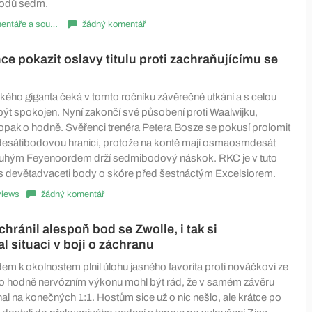
bodů sedm.
Komentáře a souhrny
žádný komentář
ce pokazit oslavy titulu proti zachraňujícímu se
ého giganta čeká v tomto ročníku závěrečné utkání a s celou
ýt spokojen. Nyní zakončí své působení proti Waalwijku,
opak o hodně. Svěřenci trenéra Petera Bosze se pokusí prolomit
esátibodovou hranici, protože na kontě mají osmaosmdesát
ruhým Feyenoordem drží sedmibodový náskok. RKC je v tuto
é s devětadvaceti body o skóre před šestnáctým Excelsiorem.
views
žádný komentář
hránil alespoň bod se Zwolle, i tak si
l situaci v boji o záchranu
em k okolnostem plnil úlohu jasného favorita proti nováčkovi ze
po hodně nervózním výkonu mohl být rád, že v samém závěru
al na konečných 1:1. Hostům sice už o nic nešlo, ale krátce po