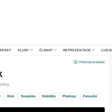
ÁPASY
KLUBY
ČLÁNKY
REPREZENTACE
LIVES
Přidat klub do záložek
k
právy
y
Klub
Soupiska
Statistiky
Přestupy
Fanoušci