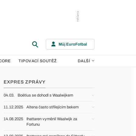
Můj EuroFotbal
CORE
TIPOVACÍ SOUTĚŽ
DALŠÍ
EXPRES ZPRÁVY
04.03.
Boëtius se dohodl s Waalwijkem
11.12.2025
Altena často střílejícím bekem
14.08.2025
Ihattaren vyměnil Waalwijk za
Fortunu