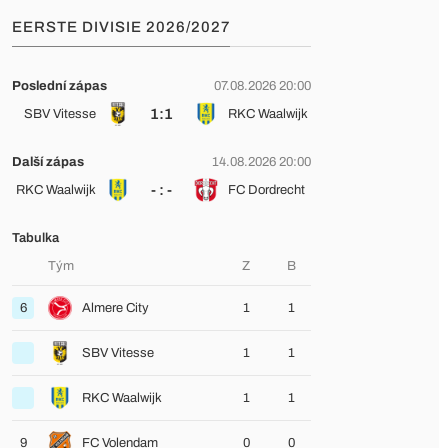
EERSTE DIVISIE 2026/2027
Poslední zápas
07.08.2026 20:00
1:1
SBV Vitesse
RKC Waalwijk
Další zápas
14.08.2026 20:00
- : -
RKC Waalwijk
FC Dordrecht
Tabulka
Tým
Z
B
6
Almere City
1
1
SBV Vitesse
1
1
RKC Waalwijk
1
1
9
FC Volendam
0
0