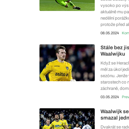
vysoko po výsl
aktuálně mu pa
nedělní porážk
protože před a
08.05.2024
Stále bez j
Waalwijku
Když se Heracle
měl za úkol jed
sezónu. Jenže 
starostech co 
záchraně, doma 
03.05.2024
Pre
Waalwijk se
smazal jed
Dvakrát se rado