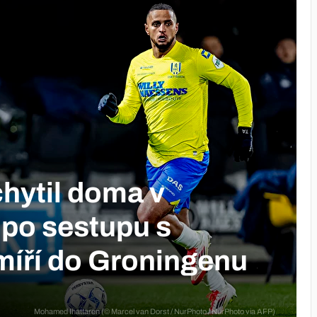
chytil doma v
po sestupu s
íří do Groningenu
Mohamed Ihattaren (© Marcel van Dorst / NurPhoto / NurPhoto via AFP)