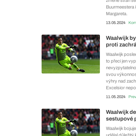
změně stran se
Buurmeestera in
Margareta.
13.05.2024
Waalwijk by 
proti zach
Waalwijk posled
to přeci jen v
nevyzpytatelno
svou výkonnost
výhry nad zach
Excelsior nepo
11.05.2024
Pre
Waalwijk de
sestupové
Waalwijk bojuje
udělal důležitý