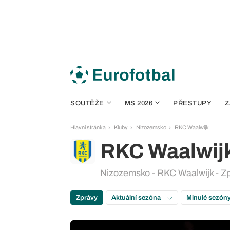
SOUTĚŽE
MS 2026
PŘESTUPY
Z
Hlavní stránka
Kluby
Nizozemsko
RKC Waalwijk
RKC Waalwij
Nizozemsko - RKC Waalwijk - Z
Zprávy
Aktuální sezóna
Minulé sezón