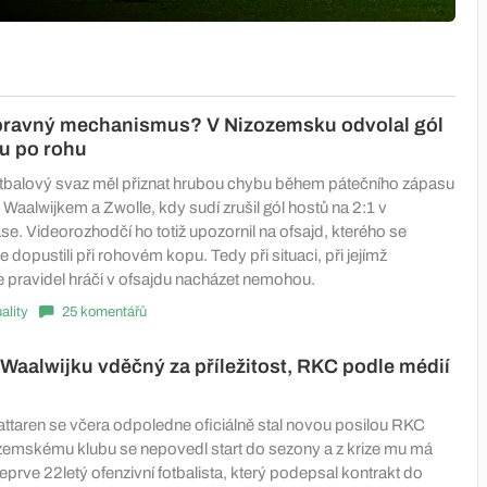
pravný mechanismus? V Nizozemsku odvolal gól
du po rohu
tbalový svaz měl přiznat hrubou chybu během pátečního zápasu
 Waalwijkem a Zwolle, kdy sudí zrušil gól hostů na 2:1 v
e. Videorozhodčí ho totiž upozornil na ofsajd, kterého se
e dopustili při rohovém kopu. Tedy při situaci, při jejímž
e pravidel hráči v ofsajdu nacházet nemohou.
ality
25 komentářů
e Waalwijku vděčný za příležitost, RKC podle médií
aren se včera odpoledne oficiálně stal novou posilou RKC
zemskému klubu se nepovedl start do sezony a z krize mu má
teprve 22letý ofenzivní fotbalista, který podepsal kontrakt do