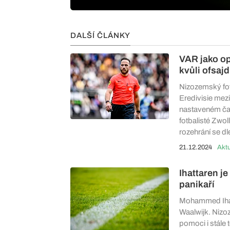
DALŠÍ ČLÁNKY
VAR jako o
kvůli ofsaj
Nizozemský fo
Eredivisie mezi
nastaveném čas
fotbalisté Zwoll
rozehrání se dl
21.12.2024
Aktu
Ihattaren j
panikaří
Mohammed Ihatt
Waalwijk. Nizo
pomoci i stále 