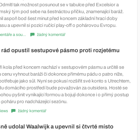
Odmítl tak možnost posunout se v tabulce před Excelsior a
amský tým pod sebe na šestnáctou příčku, znamenající baráž.
nil aspoň bod šest minut před koncem základní hrací doby
u a upevnil si pozici ručící play-off o pohárovou Evropu.
Komentáře a souhrny
žádný komentář
 rád opustil sestupové pásmo proti rozjetému
yři kola před koncem nachází v sestupovém pásmu a určitě se
 cenu vyhnout baráži či dokonce přímému pádu o patro níže,
otřebuje jako sůl. Nyní se pokusí rozšířit své konto s Utrechtem,
odu domácího prostředí bude považován za outsidera. Hosté se
mohou pyšnit vynikající formou a bojují dokonce i o přímý postup
poháru pro nadcházející sezónu.
iews
žádný komentář
ně udolal Waalwijk a upevnil si čtvrté místo