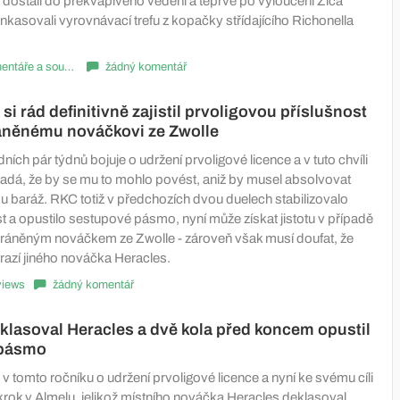
 dostali do překvapivého vedení a teprve po vyloučení Zica
kasovali vyrovnávací trefu z kopačky střídajícího Richonella
Komentáře a souhrny
žádný komentář
si rád definitivně zajistil prvoligovou příslušnost
ráněnému nováčkovi ze Zwolle
ních pár týdnů bojuje o udržení prvoligové licence a v tuto chvíli
ypadá, že by se mu to mohlo povést, aniž by musel absolvovat
u baráž. RKC totiž v předchozích dvou duelech stabilizovalo
 a opustilo sestupové pásmo, nyní může získat jistotu v případě
ráněným nováčkem ze Zwolle - zároveň však musí doufat, že
razí jiného nováčka Heracles.
views
žádný komentář
klasoval Heracles a dvě kola před koncem opustil
 pásmo
 v tomto ročníku o udržení prvoligové licence a nyní ke svému cíli
 krok v Almelu, jelikož místního nováčka Heracles deklasoval