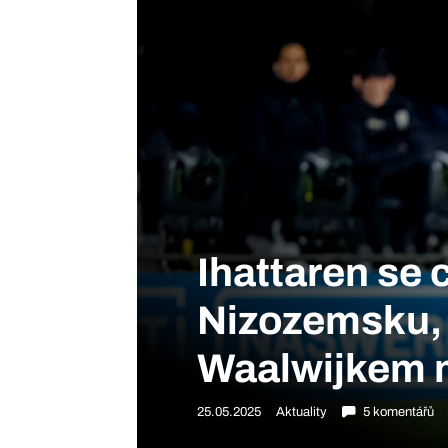
Ihattaren se 
Nizozemsku, 
Waalwijkem m
25.05.2025
Aktuality
5 komentářů