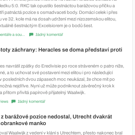
edku 5:0. RKC tak opustilo šestnáctou barážovou příčku a
tří patnáctá pozice s osmadvaceti body. Domácí celek i přes
u ve 32. kole má na dosah udržení mezi nizozemskou elitou,
ktuálně šestnáctým Excelsiorem je o bodů šest.
Komentáře a souhrny
žádný komentář
istoty záchrany: Heracles se doma představí proti
s navrátil zpátky do Eredivisie po roce stráveném o patro níže,
iné, a to uchovat své postavení mezi elitou i pro následující
v posledních dvou zápasech moc neukázal, že chce mít po
možná nejdříve. Nyní už může podniknout závěrečný krok k
přitom přivítá papírově přijatelný Waalwijk.
views
žádný komentář
 z barážové pozice nedostal, Utrecht dvakrát
nobrankové manko
val Waalwijk z vedení v klání s Utrechtem, přesto nakonec bral