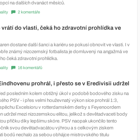
opcí na dalších dvanáct měsíců.
ality
2 komentáře
 vrátí do vlasti, čeká ho zdravotní prohlídka ve
en dostane další šanci a kariéru se pokusí obnovit ve vlasti. I v
bře známý nizozemský fotbalista je domluvený na angažmá ve
 ho čeká zdravotní prohlídka.
ality
16 komentářů
Eindhovenu prohrál, i přesto se v Eredivisii udržel
řed posledním kolem obtížný úkol v podobě bodového zisku na
ého PSV - i přes velmi houževnatý výkon sice prohrál 1:3,
úspěchu Excelsioru v rotterdamském derby s Feyenoordem
jen udržel mezi nizozemskou elitou, jelikož s devětadvaceti body
tou příčku díky lepšímu skóre. PSV naopak ukončilo tento
očník svou devětadvacátou výhrou a s celkovým ziskem
i bodů nechalo za sebou obhájce mistrovského titulu