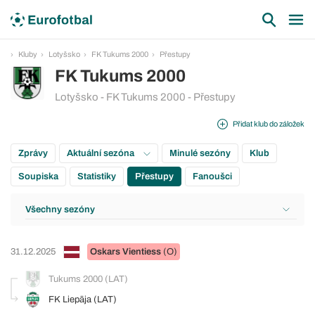
Kluby
Lotyšsko
FK Tukums 2000
Přestupy
FK Tukums 2000
Lotyšsko - FK Tukums 2000 - Přestupy
Přidat klub do záložek
Zprávy
Aktuální sezóna
Minulé sezóny
Klub
Soupiska
Statistiky
Přestupy
Fanoušci
Všechny sezóny
31.12.2025
Oskars Vientiess
(O)
Tukums 2000 (LAT)
FK Liepāja (LAT)