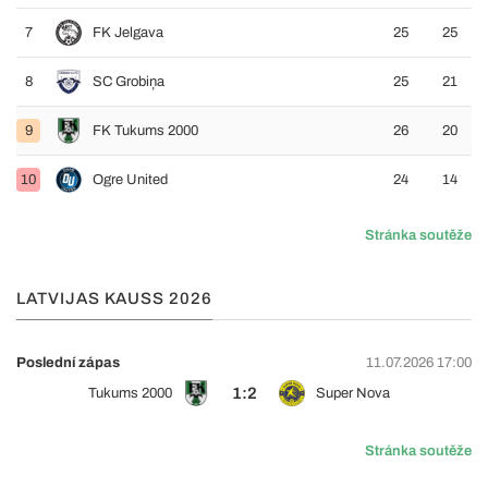
7
FK Jelgava
25
25
8
SC Grobiņa
25
21
9
FK Tukums 2000
26
20
10
Ogre United
24
14
Stránka soutěže
LATVIJAS KAUSS 2026
Poslední zápas
11.07.2026 17:00
1:2
Tukums 2000
Super Nova
Stránka soutěže