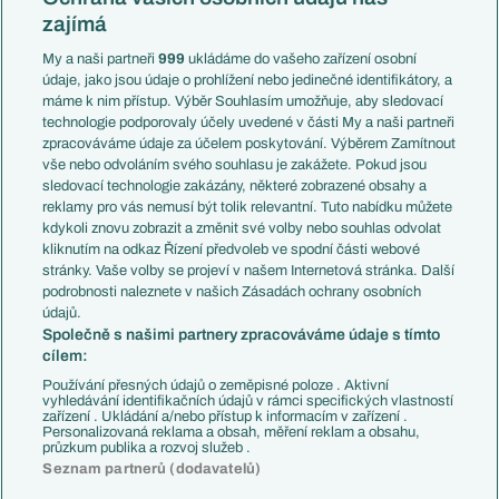
Mistrovství světa
Slovensko
zajímá
Liga národů
Anglie
Francie
My a naši partneři
999
ukládáme do vašeho zařízení osobní
Témata
Itálie
údaje, jako jsou údaje o prohlížení nebo jedinečné identifikátory, a
Představení týmů MS
Německo
máme k nim přístup. Výběr Souhlasím umožňuje, aby sledovací
EuroSkauting
Španělsko
technologie podporovaly účely uvedené v části My a naši partneři
PL v kostce
Argentina
zpracováváme údaje za účelem poskytování. Výběrem Zamítnout
Evropské koeficienty
Brazílie
vše nebo odvoláním svého souhlasu je zakážete. Pokud jsou
Přestupy
sledovací technologie zakázány, některé zobrazené obsahy a
Přestupové spekulace
reklamy pro vás nemusí být tolik relevantní. Tuto nabídku můžete
Přestupy
Zranění
kdykoli znovu zobrazit a změnit své volby nebo souhlas odvolat
Zápasy
kliknutím na odkaz Řízení předvoleb ve spodní části webové
Livescore
stránky. Vaše volby se projeví v našem Internetová stránka. Další
Kluby
Tipovací soutěž
podrobnosti naleznete v našich Zásadách ochrany osobních
Arsenal FC
Fotbal TV
údajů.
Chelsea FC
Společně s našimi partnery zpracováváme údaje s tímto
Manchester United
cílem:
AC Milán
Juventus FC
Používání přesných údajů o zeměpisné poloze . Aktivní
Bayern Mnichov
vyhledávání identifikačních údajů v rámci specifických vlastností
zařízení . Ukládání a/nebo přístup k informacím v zařízení .
FC Barcelona
Personalizovaná reklama a obsah, měření reklam a obsahu,
Real Madrid
průzkum publika a rozvoj služeb .
Seznam partnerů (dodavatelů)