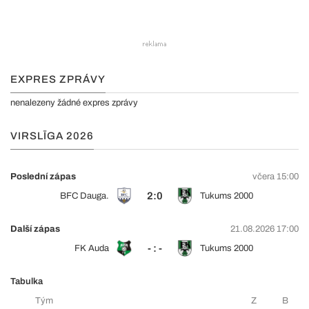
EXPRES ZPRÁVY
nenalezeny žádné expres zprávy
VIRSLĪGA 2026
Poslední zápas
včera 15:00
2:0
BFC Dauga.
Tukums 2000
Další zápas
21.08.2026 17:00
- : -
FK Auda
Tukums 2000
Tabulka
Tým
Z
B