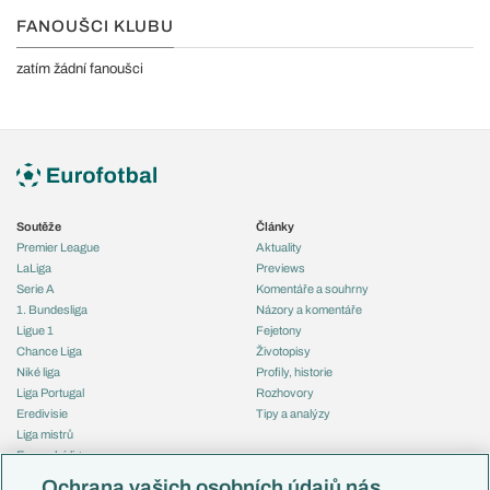
FANOUŠCI KLUBU
zatím žádní fanoušci
Soutěže
Články
Premier League
Aktuality
LaLiga
Previews
Serie A
Komentáře a souhrny
1. Bundesliga
Názory a komentáře
Ligue 1
Fejetony
Chance Liga
Životopisy
Niké liga
Profily, historie
Liga Portugal
Rozhovory
Eredivisie
Tipy a analýzy
Liga mistrů
Evropská liga
Reprezentace
Konferenční liga
Česko
Ochrana vašich osobních údajů nás