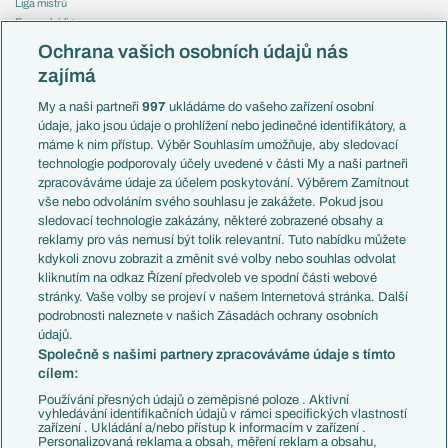
Liga mistrů
Evropská liga
Reprezentace
Konferenční liga
Česko
Ochrana vašich osobních údajů nás
Mistrovství světa
Slovensko
zajímá
Liga národů
Anglie
Francie
My a naši partneři
997
ukládáme do vašeho zařízení osobní
Témata
Itálie
údaje, jako jsou údaje o prohlížení nebo jedinečné identifikátory, a
Představení týmů MS
Německo
máme k nim přístup. Výběr Souhlasím umožňuje, aby sledovací
EuroSkauting
Španělsko
technologie podporovaly účely uvedené v části My a naši partneři
PL v kostce
Argentina
zpracováváme údaje za účelem poskytování. Výběrem Zamítnout
Evropské koeficienty
Brazílie
vše nebo odvoláním svého souhlasu je zakážete. Pokud jsou
Přestupy
sledovací technologie zakázány, některé zobrazené obsahy a
Přestupové spekulace
reklamy pro vás nemusí být tolik relevantní. Tuto nabídku můžete
Přestupy
Zranění
kdykoli znovu zobrazit a změnit své volby nebo souhlas odvolat
Zápasy
kliknutím na odkaz Řízení předvoleb ve spodní části webové
Livescore
stránky. Vaše volby se projeví v našem Internetová stránka. Další
Kluby
Tipovací soutěž
podrobnosti naleznete v našich Zásadách ochrany osobních
Arsenal FC
Fotbal TV
údajů.
Chelsea FC
Společně s našimi partnery zpracováváme údaje s tímto
Manchester United
cílem:
AC Milán
Juventus FC
Používání přesných údajů o zeměpisné poloze . Aktivní
Bayern Mnichov
vyhledávání identifikačních údajů v rámci specifických vlastností
zařízení . Ukládání a/nebo přístup k informacím v zařízení .
FC Barcelona
Personalizovaná reklama a obsah, měření reklam a obsahu,