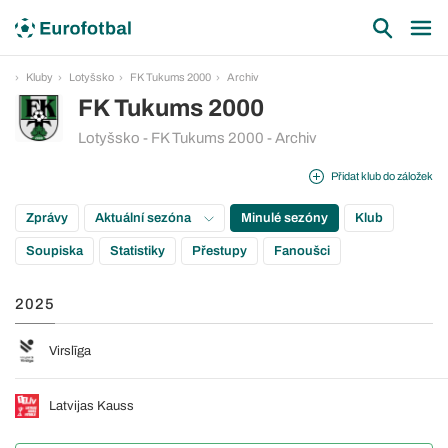
Kluby
Lotyšsko
FK Tukums 2000
Archiv
FK Tukums 2000
Lotyšsko - FK Tukums 2000 - Archiv
Přidat klub do záložek
Zprávy
Aktuální sezóna
Minulé sezóny
Klub
Soupiska
Statistiky
Přestupy
Fanoušci
2025
Virslīga
Latvijas Kauss