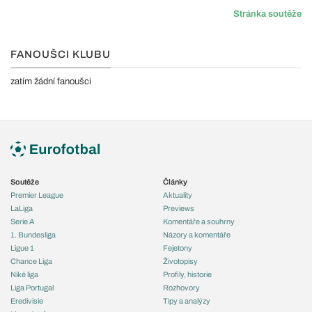
Stránka soutěže
FANOUŠCI KLUBU
zatím žádní fanoušci
Soutěže
Články
Premier League
Aktuality
LaLiga
Previews
Serie A
Komentáře a souhrny
1. Bundesliga
Názory a komentáře
Ligue 1
Fejetony
Chance Liga
Životopisy
Niké liga
Profily, historie
Liga Portugal
Rozhovory
Eredivisie
Tipy a analýzy