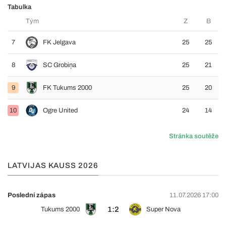
Tabulka
Tým
Z
B
7
FK Jelgava
25
25
8
SC Grobiņa
25
21
9
FK Tukums 2000
25
20
10
Ogre United
24
14
Stránka soutěže
LATVIJAS KAUSS 2026
Poslední zápas
11.07.2026 17:00
1:2
Tukums 2000
Super Nova