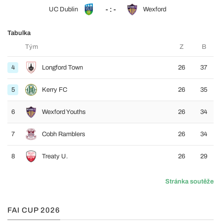
- : -
UC Dublin
Wexford
Tabulka
Tým
Z
B
4
Longford Town
26
37
5
Kerry FC
26
35
6
Wexford Youths
26
34
7
Cobh Ramblers
26
34
8
Treaty U.
26
29
Stránka soutěže
FAI CUP 2026