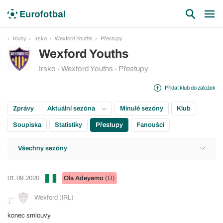
Kluby
Irsko
Wexford Youths
Přestupy
Wexford Youths
Irsko - Wexford Youths - Přestupy
Přidat klub do záložek
Zprávy
Aktuální sezóna
Minulé sezóny
Klub
Soupiska
Statistiky
Přestupy
Fanoušci
Všechny sezóny
01.09.2020
Ola Adeyemo
(Ú)
Wexford (IRL)
konec smlouvy