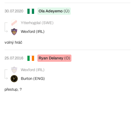
30.07.2020
Ola Adeyemo
(Ú)
Ytterhogdal (SWE)
Wexford (IRL)
volný hráč
25.07.2016
Ryan Delaney
(O)
Wexford (IRL)
Burton (ENG)
přestup, ?