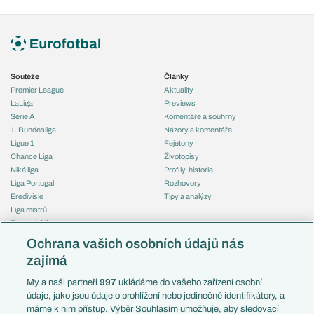
Soutěže
Články
Premier League
Aktuality
LaLiga
Previews
Serie A
Komentáře a souhrny
1. Bundesliga
Názory a komentáře
Ligue 1
Fejetony
Chance Liga
Životopisy
Niké liga
Profily, historie
Liga Portugal
Rozhovory
Eredivisie
Tipy a analýzy
Liga mistrů
Evropská liga
Reprezentace
Konferenční liga
Česko
Ochrana vašich osobních údajů nás
Mistrovství světa
Slovensko
zajímá
Liga národů
Anglie
Francie
My a naši partneři
997
ukládáme do vašeho zařízení osobní
Témata
Itálie
údaje, jako jsou údaje o prohlížení nebo jedinečné identifikátory, a
Představení týmů MS
Německo
máme k nim přístup. Výběr Souhlasím umožňuje, aby sledovací