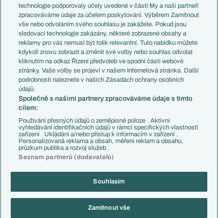
EuroSkauting
Španělsko
technologie podporovaly účely uvedené v části My a naši partneři
PL v kostce
Argentina
zpracováváme údaje za účelem poskytování. Výběrem Zamítnout
Evropské koeficienty
Brazílie
vše nebo odvoláním svého souhlasu je zakážete. Pokud jsou
Přestupy
sledovací technologie zakázány, některé zobrazené obsahy a
Přestupové spekulace
reklamy pro vás nemusí být tolik relevantní. Tuto nabídku můžete
Přestupy
Zranění
kdykoli znovu zobrazit a změnit své volby nebo souhlas odvolat
Zápasy
kliknutím na odkaz Řízení předvoleb ve spodní části webové
Livescore
stránky. Vaše volby se projeví v našem Internetová stránka. Další
Kluby
Tipovací soutěž
podrobnosti naleznete v našich Zásadách ochrany osobních
Arsenal FC
Fotbal TV
údajů.
Chelsea FC
Společně s našimi partnery zpracováváme údaje s tímto
Manchester United
cílem:
AC Milán
Juventus FC
Používání přesných údajů o zeměpisné poloze . Aktivní
Bayern Mnichov
vyhledávání identifikačních údajů v rámci specifických vlastností
zařízení . Ukládání a/nebo přístup k informacím v zařízení .
FC Barcelona
Personalizovaná reklama a obsah, měření reklam a obsahu,
Real Madrid
průzkum publika a rozvoj služeb .
Seznam partnerů (dodavatelů)
Souhlasím
Copyright © 2001-2026 EuroFotbal.cz. Využíváme zpravodajství ČTK.
RSS
Podmínky užití
Informace o zpracování osobních údajů
Zamítnout vše
GDPR a žurnalistika
Nastavení soukromí
Kontakt
Tiráž