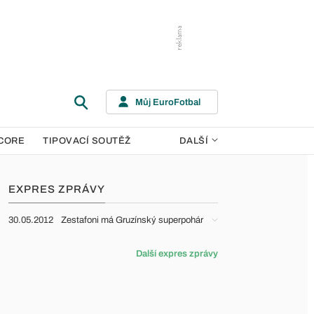
Můj EuroFotbal
CORE
TIPOVACÍ SOUTĚŽ
DALŠÍ
EXPRES ZPRÁVY
30.05.2012
Zestafoni má Gruzínský superpohár
Další expres zprávy