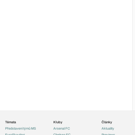
Témata
Kluby
Články
Představení týmů MS
Arsenal FC
Aktuality
EuroSkauting
Chelsea FC
Previews