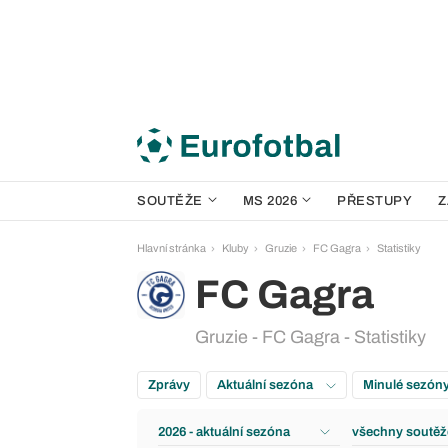
SOUTĚŽE
MS 2026
PŘESTUPY
Z
Hlavní stránka
Kluby
Gruzie
FC Gagra
Statistiky
FC Gagra
Gruzie - FC Gagra - Statistiky
Zprávy
Aktuální sezóna
Minulé sezón
2026 - aktuální sezóna
všechny soutěž