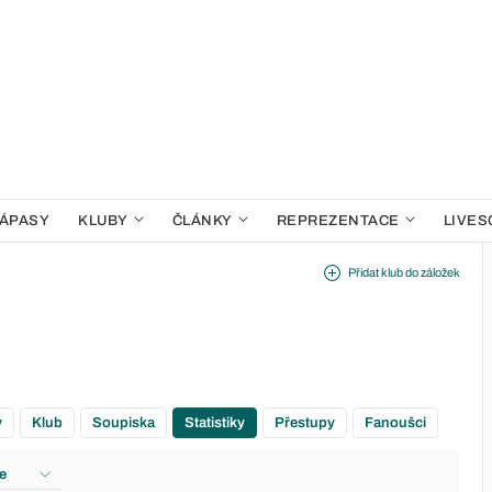
ÁPASY
KLUBY
ČLÁNKY
REPREZENTACE
LIVES
Přidat klub do záložek
y
Klub
Soupiska
Statistiky
Přestupy
Fanoušci
e