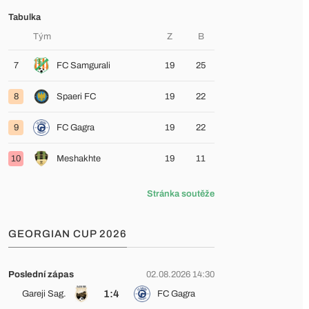
Tabulka
Tým
Z
B
7
FC Samgurali
19
25
8
Spaeri FC
19
22
9
FC Gagra
19
22
10
Meshakhte
19
11
Stránka soutěže
GEORGIAN CUP 2026
Poslední zápas
02.08.2026 14:30
1:4
Gareji Sag.
FC Gagra