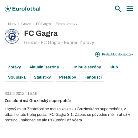
Kluby
Gruzie
FC Gagra
Expres zprávy
FC Gagra
Gruzie - FC Gagra - Expres Zprávy
Přidat klub do záložek
Zprávy
Aktuální sezóna
Minulé sezóny
Klub
Soupiska
Statistiky
Přestupy
Fanoušci
30.05.2012
15:19
Zestafoni má Gruzínský superpohár
Ligový mistr Zestafoni se raduje ze zisku Gruzínského superpoháru, v
utkání o tuto trofej porazil FC Gagra 3:1. Zápas se původně měl hrát už v
prosinci, nakonec se ale uskutečnil až včera.