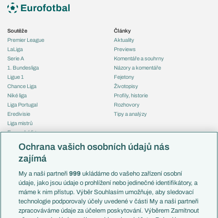
Soutěže
Články
Premier League
Aktuality
LaLiga
Previews
Serie A
Komentáře a souhrny
1. Bundesliga
Názory a komentáře
Ligue 1
Fejetony
Chance Liga
Životopisy
Niké liga
Profily, historie
Liga Portugal
Rozhovory
Eredivisie
Tipy a analýzy
Liga mistrů
Evropská liga
Reprezentace
Konferenční liga
Česko
Ochrana vašich osobních údajů nás
Mistrovství světa
Slovensko
zajímá
Liga národů
Anglie
Francie
My a naši partneři
999
ukládáme do vašeho zařízení osobní
Témata
Itálie
údaje, jako jsou údaje o prohlížení nebo jedinečné identifikátory, a
Představení týmů MS
Německo
máme k nim přístup. Výběr Souhlasím umožňuje, aby sledovací
EuroSkauting
Španělsko
technologie podporovaly účely uvedené v části My a naši partneři
PL v kostce
Argentina
zpracováváme údaje za účelem poskytování. Výběrem Zamítnout
Evropské koeficienty
Brazílie