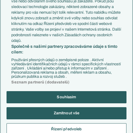
vše nebo odvoláním svého souhlasu je zakážete. Pokud jsou
Přestupy
sledovací technologie zakázány, některé zobrazené obsahy a
Přestupové spekulace
reklamy pro vás nemusí být tolik relevantní. Tuto nabídku můžete
Přestupy
Zranění
kdykoli znovu zobrazit a změnit své volby nebo souhlas odvolat
Zápasy
kliknutím na odkaz Řízení předvoleb ve spodní části webové
Livescore
stránky. Vaše volby se projeví v našem Internetová stránka. Další
Kluby
Tipovací soutěž
podrobnosti naleznete v našich Zásadách ochrany osobních
Arsenal FC
Fotbal TV
údajů.
Chelsea FC
Společně s našimi partnery zpracováváme údaje s tímto
Manchester United
cílem:
AC Milán
Juventus FC
Používání přesných údajů o zeměpisné poloze . Aktivní
Bayern Mnichov
vyhledávání identifikačních údajů v rámci specifických vlastností
zařízení . Ukládání a/nebo přístup k informacím v zařízení .
FC Barcelona
Personalizovaná reklama a obsah, měření reklam a obsahu,
Real Madrid
průzkum publika a rozvoj služeb .
Seznam partnerů (dodavatelů)
Souhlasím
Copyright © 2001-2026 EuroFotbal.cz. Využíváme zpravodajství ČTK.
RSS
Podmínky užití
Informace o zpracování osobních údajů
Zamítnout vše
GDPR a žurnalistika
Nastavení soukromí
Kontakt
Tiráž
Řízení předvoleb