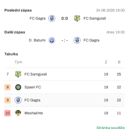
Poslední zápas
24.06.2026 18:00
0:0
FC Gagra
FC Samgurali
Další zápas
dnes 19:00
- : -
D. Batumi
FC Gagra
Tabulka
Tým
Z
B
7
FC Samgurali
19
25
8
Spaeri FC
19
22
9
FC Gagra
19
22
10
Meshakhte
19
11
Stránka soutěže