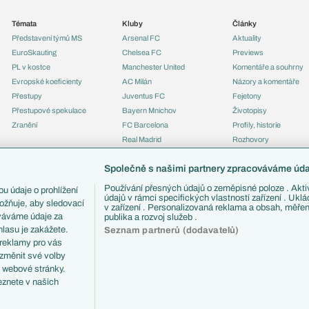
Témata
Kluby
Články
Představení týmů MS
Arsenal FC
Aktuality
EuroSkauting
Chelsea FC
Previews
PL v kostce
Manchester United
Komentáře a souhrny
Evropské koeficienty
AC Milán
Názory a komentáře
Přestupy
Juventus FC
Fejetony
Přestupové spekulace
Bayern Mnichov
Životopisy
Zranění
FC Barcelona
Profily, historie
Real Madrid
Rozhovory
Tipy a analýzy
Společně s našimi partnery zpracováváme údaj
Používání přesných údajů o zeměpisné poloze . Aktiv
u údaje o prohlížení
údajů v rámci specifických vlastností zařízení . Ukl
ožňuje, aby sledovací
v zařízení . Personalizovaná reklama a obsah, měře
ováváme údaje za
publika a rozvoj služeb .
lasu je zakážete.
Seznam partnerů (dodavatelů)
 reklamy pro vás
 změnit své volby
i webové stránky.
eznete v našich
ČTK.
RSS
Podmínky užití
Informace o zpracování osobních údajů
GDPR a žurn