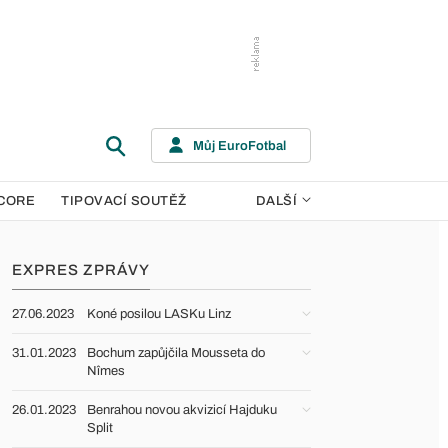
Můj EuroFotbal
CORE
TIPOVACÍ SOUTĚŽ
DALŠÍ
EXPRES ZPRÁVY
27.06.2023
Koné posilou LASKu Linz
31.01.2023
Bochum zapůjčila Mousseta do
Nîmes
26.01.2023
Benrahou novou akvizicí Hajduku
Split