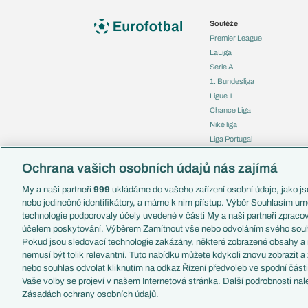
Soutěže
Premier League
LaLiga
Serie A
1. Bundesliga
Ligue 1
Chance Liga
Niké liga
Liga Portugal
Eredivisie
Ochrana vašich osobních údajů nás zajímá
Liga mistrů
Evropská liga
My a naši partneři
999
ukládáme do vašeho zařízení osobní údaje, jako jso
Konferenční liga
nebo jedinečné identifikátory, a máme k nim přístup. Výběr Souhlasím um
Mistrovství světa
technologie podporovaly účely uvedené v části My a naši partneři zprac
Liga národů
účelem poskytování. Výběrem Zamítnout vše nebo odvoláním svého souh
Pokud jsou sledovací technologie zakázány, některé zobrazené obsahy a
nemusí být tolik relevantní. Tuto nabídku můžete kdykoli znovu zobrazit a
nebo souhlas odvolat kliknutím na odkaz Řízení předvoleb ve spodní část
Vaše volby se projeví v našem Internetová stránka. Další podrobnosti nal
Copyright © 2001-2026 EuroFotbal.cz. Využíváme zpravodajství 
Zásadách ochrany osobních údajů.