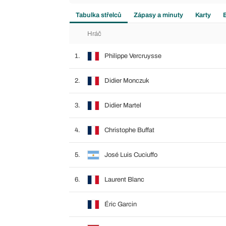
Tabulka střelců
Zápasy a minuty
Karty
Hráč
1.
Philippe Vercruysse
2.
Didier Monczuk
3.
Didier Martel
4.
Christophe Buffat
5.
José Luis Cuciuffo
6.
Laurent Blanc
Éric Garcin