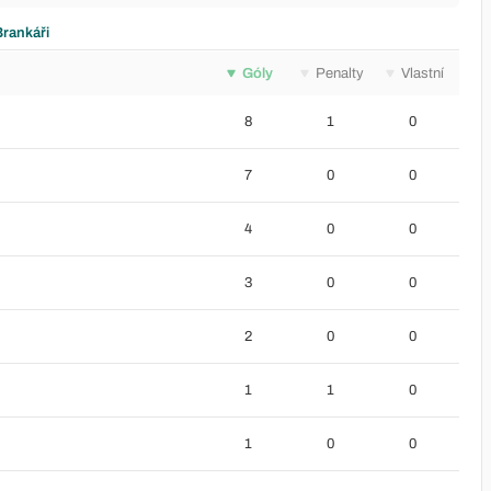
Brankáři
Góly
Penalty
Vlastní
8
1
0
7
0
0
4
0
0
3
0
0
2
0
0
1
1
0
1
0
0