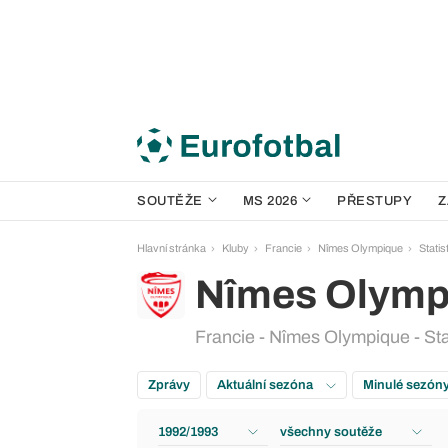
SOUTĚŽE
MS 2026
PŘESTUPY
Z
Hlavní stránka
Kluby
Francie
Nîmes Olympique
Statis
Nîmes Olymp
Francie - Nîmes Olympique - Sta
Zprávy
Aktuální sezóna
Minulé sezón
1992/1993
všechny soutěže