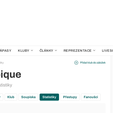
ÁPASY
KLUBY
ČLÁNKY
REPREZENTACE
LIVES
tiky
Přidat klub do záložek
ique
tistiky
y
Klub
Soupiska
Statistiky
Přestupy
Fanoušci