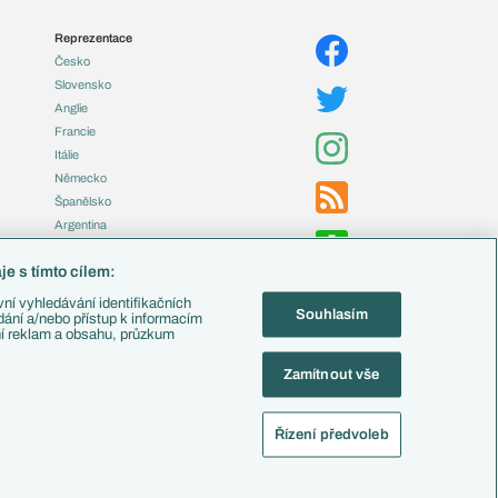
Reprezentace
Česko
Slovensko
Anglie
Francie
Itálie
Německo
Španělsko
Argentina
Brazílie
e s tímto cílem:
Přestupy
ní vyhledávání identifikačních
Souhlasím
Zápasy
ádání a/nebo přístup k informacím
ní reklam a obsahu, průzkum
Livescore
Tipovací soutěž
Zamítnout vše
Fotbal TV
Řízení předvoleb
alistika
Nastavení soukromí
Kontakt
Tiráž