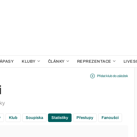
ÁPASY
KLUBY
ČLÁNKY
REPREZENTACE
LIVES
Přidat klub do záložek
i
iky
y
Klub
Soupiska
Statistiky
Přestupy
Fanoušci