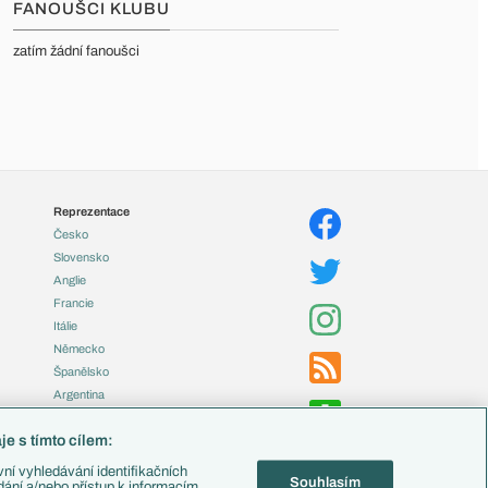
FANOUŠCI KLUBU
zatím žádní fanoušci
Reprezentace
Česko
Slovensko
Anglie
Francie
Itálie
Německo
Španělsko
Argentina
Brazílie
e s tímto cílem:
Přestupy
ní vyhledávání identifikačních
Souhlasím
Zápasy
ádání a/nebo přístup k informacím