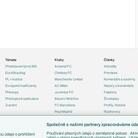
Témata
Kluby
Články
Představení týmů MS
Arsenal FC
Aktuality
EuroSkauting
Chelsea FC
Previews
PL v kostce
Manchester United
Komentáře a souhrny
Evropské koeficienty
AC Milán
Názory a komentáře
Přestupy
Juventus FC
Fejetony
Přestupové spekulace
Bayern Mnichov
Životopisy
Zranění
FC Barcelona
Profily, historie
Real Madrid
Rozhovory
Tipy a analýzy
Společně s našimi partnery zpracováváme údaj
Používání přesných údajů o zeměpisné poloze . Aktiv
u údaje o prohlížení
údajů v rámci specifických vlastností zařízení . Ukl