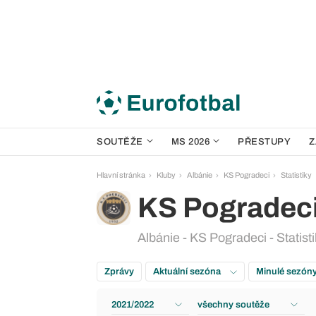
SOUTĚŽE
MS 2026
PŘESTUPY
Z
Hlavní stránka
Kluby
Albánie
KS Pogradeci
Statistiky
KS Pogradec
Albánie - KS Pogradeci - Statist
Zprávy
Aktuální sezóna
Minulé sezón
2021/2022
všechny soutěže