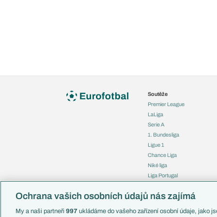
Soutěže
Premier League
LaLiga
Serie A
1. Bundesliga
Ligue 1
Chance Liga
Niké liga
Liga Portugal
Eredivisie
Ochrana vašich osobních údajů nás zajímá
Liga mistrů
Evropská liga
My a naši partneři
997
ukládáme do vašeho zařízení osobní údaje, jako jso
Konferenční liga