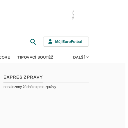
Můj EuroFotbal
CORE
TIPOVACÍ SOUTĚŽ
DALŠÍ
EXPRES ZPRÁVY
nenalezeny žádné expres zprávy