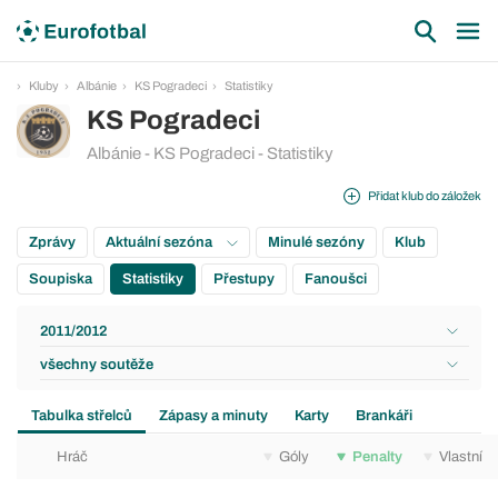
Kluby
Albánie
KS Pogradeci
Statistiky
KS Pogradeci
Albánie - KS Pogradeci - Statistiky
Přidat klub do záložek
Zprávy
Aktuální sezóna
Minulé sezóny
Klub
Soupiska
Statistiky
Přestupy
Fanoušci
2011/2012
všechny soutěže
Tabulka střelců
Zápasy a minuty
Karty
Brankáři
Hráč
Góly
Penalty
Vlastní