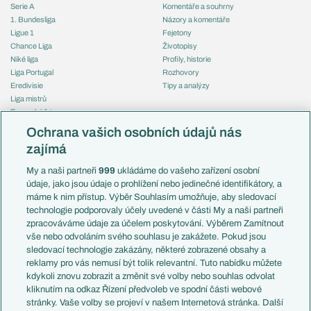
Serie A
Komentáře a souhrny
1. Bundesliga
Názory a komentáře
Ligue 1
Fejetony
Chance Liga
Životopisy
Niké liga
Profily, historie
Liga Portugal
Rozhovory
Eredivisie
Tipy a analýzy
Liga mistrů
Evropská liga
Reprezentace
Konferenční liga
Česko
Ochrana vašich osobních údajů nás
Mistrovství světa
Slovensko
zajímá
Liga národů
Anglie
Francie
My a naši partneři
999
ukládáme do vašeho zařízení osobní
Témata
Itálie
údaje, jako jsou údaje o prohlížení nebo jedinečné identifikátory, a
Představení týmů MS
Německo
máme k nim přístup. Výběr Souhlasím umožňuje, aby sledovací
EuroSkauting
Španělsko
technologie podporovaly účely uvedené v části My a naši partneři
PL v kostce
Argentina
zpracováváme údaje za účelem poskytování. Výběrem Zamítnout
Evropské koeficienty
Brazílie
vše nebo odvoláním svého souhlasu je zakážete. Pokud jsou
Přestupy
sledovací technologie zakázány, některé zobrazené obsahy a
Přestupové spekulace
reklamy pro vás nemusí být tolik relevantní. Tuto nabídku můžete
Přestupy
Zranění
kdykoli znovu zobrazit a změnit své volby nebo souhlas odvolat
Zápasy
kliknutím na odkaz Řízení předvoleb ve spodní části webové
Livescore
stránky. Vaše volby se projeví v našem Internetová stránka. Další
Kluby