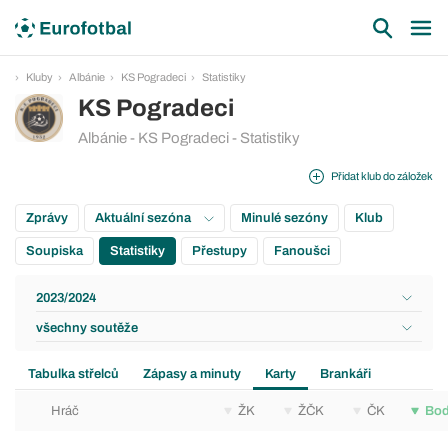
Kluby
Albánie
KS Pogradeci
Statistiky
KS Pogradeci
Albánie - KS Pogradeci - Statistiky
Přidat klub do záložek
Zprávy
Aktuální sezóna
Minulé sezóny
Klub
Soupiska
Statistiky
Přestupy
Fanoušci
2023/2024
všechny soutěže
Tabulka střelců
Zápasy a minuty
Karty
Brankáři
Hráč
ŽK
ŽČK
ČK
Bo