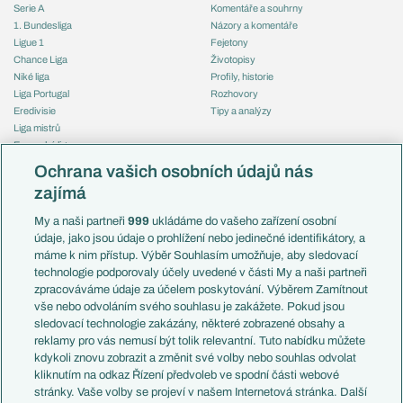
Serie A
Komentáře a souhrny
1. Bundesliga
Názory a komentáře
Ligue 1
Fejetony
Chance Liga
Životopisy
Niké liga
Profily, historie
Liga Portugal
Rozhovory
Eredivisie
Tipy a analýzy
Liga mistrů
Evropská liga
Reprezentace
Konferenční liga
Česko
Ochrana vašich osobních údajů nás
Mistrovství světa
Slovensko
zajímá
Liga národů
Anglie
Francie
My a naši partneři
999
ukládáme do vašeho zařízení osobní
Témata
Itálie
údaje, jako jsou údaje o prohlížení nebo jedinečné identifikátory, a
Představení týmů MS
Německo
máme k nim přístup. Výběr Souhlasím umožňuje, aby sledovací
EuroSkauting
Španělsko
technologie podporovaly účely uvedené v části My a naši partneři
PL v kostce
Argentina
zpracováváme údaje za účelem poskytování. Výběrem Zamítnout
Evropské koeficienty
Brazílie
vše nebo odvoláním svého souhlasu je zakážete. Pokud jsou
Přestupy
sledovací technologie zakázány, některé zobrazené obsahy a
Přestupové spekulace
reklamy pro vás nemusí být tolik relevantní. Tuto nabídku můžete
Přestupy
Zranění
kdykoli znovu zobrazit a změnit své volby nebo souhlas odvolat
Zápasy
kliknutím na odkaz Řízení předvoleb ve spodní části webové
Livescore
stránky. Vaše volby se projeví v našem Internetová stránka. Další
Kluby