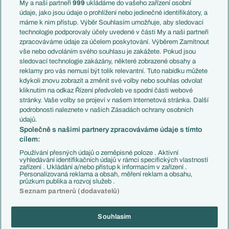
Francie
My a naši partneři
999
ukládáme do vašeho zařízení osobní
Témata
Itálie
údaje, jako jsou údaje o prohlížení nebo jedinečné identifikátory, a
Představení týmů MS
Německo
máme k nim přístup. Výběr Souhlasím umožňuje, aby sledovací
EuroSkauting
Španělsko
technologie podporovaly účely uvedené v části My a naši partneři
PL v kostce
Argentina
zpracováváme údaje za účelem poskytování. Výběrem Zamítnout
Evropské koeficienty
Brazílie
vše nebo odvoláním svého souhlasu je zakážete. Pokud jsou
Přestupy
sledovací technologie zakázány, některé zobrazené obsahy a
Přestupové spekulace
reklamy pro vás nemusí být tolik relevantní. Tuto nabídku můžete
Přestupy
Zranění
kdykoli znovu zobrazit a změnit své volby nebo souhlas odvolat
Zápasy
kliknutím na odkaz Řízení předvoleb ve spodní části webové
Livescore
stránky. Vaše volby se projeví v našem Internetová stránka. Další
Kluby
Tipovací soutěž
podrobnosti naleznete v našich Zásadách ochrany osobních
Arsenal FC
Fotbal TV
údajů.
Chelsea FC
Společně s našimi partnery zpracováváme údaje s tímto
Manchester United
cílem:
AC Milán
Juventus FC
Používání přesných údajů o zeměpisné poloze . Aktivní
Bayern Mnichov
vyhledávání identifikačních údajů v rámci specifických vlastností
zařízení . Ukládání a/nebo přístup k informacím v zařízení .
FC Barcelona
Personalizovaná reklama a obsah, měření reklam a obsahu,
Real Madrid
průzkum publika a rozvoj služeb .
Seznam partnerů (dodavatelů)
Souhlasím