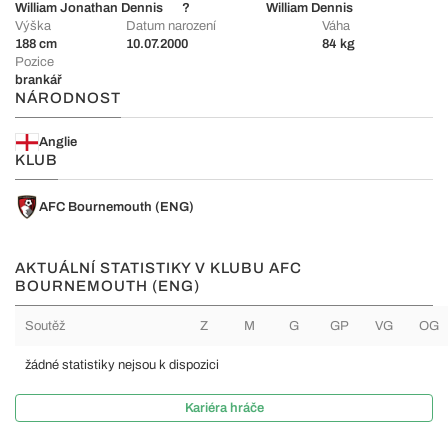
William Jonathan Dennis
?
William Dennis
Výška
Datum narození
Váha
188 cm
10.07.2000
84 kg
Pozice
brankář
NÁRODNOST
Anglie
KLUB
AFC Bournemouth (ENG)
AKTUÁLNÍ STATISTIKY V KLUBU AFC
BOURNEMOUTH (ENG)
Soutěž
Z
M
G
GP
VG
OG
žádné statistiky nejsou k dispozici
Kariéra hráče