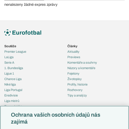
nenalezeny žádné expres zprávy
Soutěže
Články
Premier League
Aktuality
LaLiga
Previews
Serie A
Komentáře a souhrny
1. Bundesliga
Názory a komentáře
Ligue 1
Fejetony
Chance Liga
Životopisy
Niké liga
Profily, historie
Liga Portugal
Rozhovory
Eredivisie
Tipy a analýzy
Liga mistrů
Evropská liga
Reprezentace
Konferenční liga
Česko
Ochrana vašich osobních údajů nás
Mistrovství světa
Slovensko
zajímá
Liga národů
Anglie