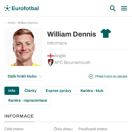
Hráči - William Dennis
William Dennis
Informace
Anglie
AFC Bournemouth
Další hráči klubu
Přidat hráče do záložek
Info
Články
Expres zprávy
Kariéra - klub
Kariéra - reprezentace
INFORMACE
Celé jméno
Číslo dresu
Používané jméno