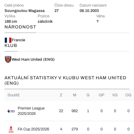
Celé jméno
Číslo dresu
Datum narození
Soungoutou Magassa
27
08.10.2003
Výška
Pozice
Váha
188 cm
záložník
?
NÁRODNOST
Francie
KLUB
West Ham United (ENG)
AKTUÁLNÍ STATISTIKY V KLUBU WEST HAM UNITED
(ENG)
Soutěž
Z
M
G
GP
VG
OG
Premier League
22
982
1
0
0
0
2025/2026
FA Cup 2025/2026
4
279
0
0
0
0