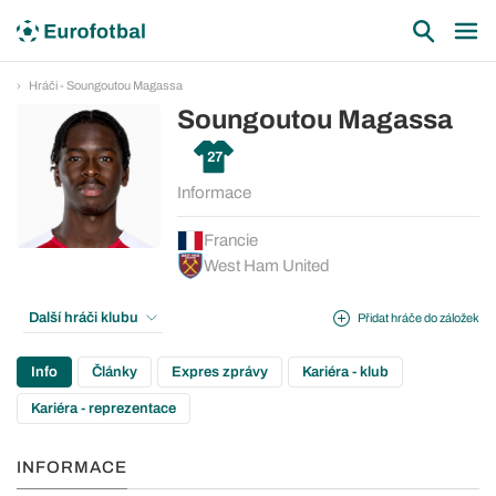
Hráči - Soungoutou Magassa
Soungoutou Magassa
27
Informace
Francie
West Ham United
Další hráči klubu
Přidat hráče do záložek
Info
Články
Expres zprávy
Kariéra - klub
Kariéra - reprezentace
INFORMACE