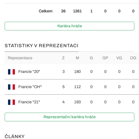
Celkem
26
1261
1
0
0
0
Kariéra hráče
STATISTIKY V REPREZENTACI
Reprezentace
Z
M
G
GP
VG
OG
Francie "20"
3
180
0
0
0
0
Francie "OH"
5
112
0
0
0
0
Francie "21"
4
193
0
0
0
0
Reprezentační kariéra hráče
ČLÁNKY