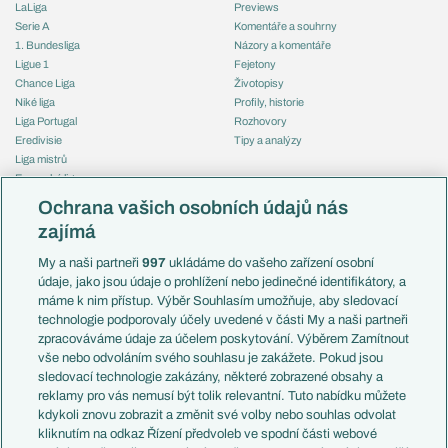
LaLiga
Previews
Serie A
Komentáře a souhrny
1. Bundesliga
Názory a komentáře
Ligue 1
Fejetony
Chance Liga
Životopisy
Niké liga
Profily, historie
Liga Portugal
Rozhovory
Eredivisie
Tipy a analýzy
Liga mistrů
Evropská liga
Reprezentace
Konferenční liga
Česko
Ochrana vašich osobních údajů nás
Mistrovství světa
Slovensko
zajímá
Liga národů
Anglie
Francie
My a naši partneři
997
ukládáme do vašeho zařízení osobní
Témata
Itálie
údaje, jako jsou údaje o prohlížení nebo jedinečné identifikátory, a
Představení týmů MS
Německo
máme k nim přístup. Výběr Souhlasím umožňuje, aby sledovací
EuroSkauting
Španělsko
technologie podporovaly účely uvedené v části My a naši partneři
PL v kostce
Argentina
zpracováváme údaje za účelem poskytování. Výběrem Zamítnout
Evropské koeficienty
Brazílie
vše nebo odvoláním svého souhlasu je zakážete. Pokud jsou
Přestupy
sledovací technologie zakázány, některé zobrazené obsahy a
Přestupové spekulace
reklamy pro vás nemusí být tolik relevantní. Tuto nabídku můžete
Přestupy
Zranění
kdykoli znovu zobrazit a změnit své volby nebo souhlas odvolat
Zápasy
kliknutím na odkaz Řízení předvoleb ve spodní části webové
Livescore