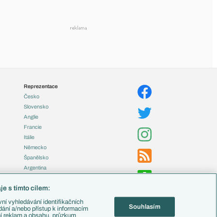
Reprezentace
Česko
Slovensko
Anglie
Francie
Itálie
Německo
Španělsko
Argentina
Brazílie
e s tímto cílem:
Přestupy
ní vyhledávání identifikačních
Souhlasím
Zápasy
ádání a/nebo přístup k informacím
ní reklam a obsahu, průzkum