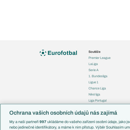
Soutěže
Premier League
LaLiga
Serie A
1. Bundesliga
Ligue 1
Chance Liga
Niké liga
Liga Portugal
Eredivisie
Ochrana vašich osobních údajů nás zajímá
Liga mistrů
Evropská liga
My a naši partneři
997
ukládáme do vašeho zařízení osobní údaje, jako jso
Konferenční liga
nebo jedinečné identifikátory, a máme k nim přístup. Výběr Souhlasím um