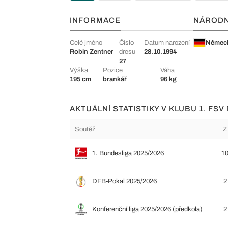
INFORMACE
NÁROD
Celé jméno
Číslo
Datum narození
Němec
Robin Zentner
dresu
28.10.1994
27
Výška
Pozice
Váha
195 cm
brankář
96 kg
AKTUÁLNÍ STATISTIKY V KLUBU 1. FSV
Soutěž
Z
1. Bundesliga 2025/2026
1
DFB-Pokal 2025/2026
2
Konferenční liga 2025/2026 (předkola)
2