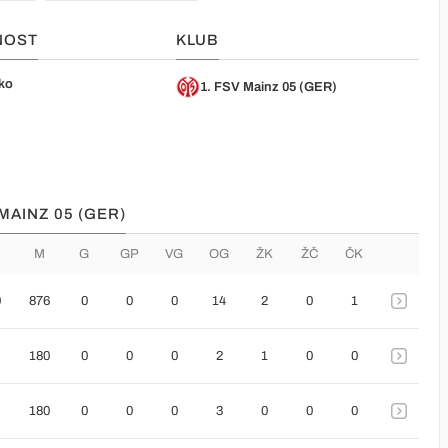
NOST
KLUB
ko
1. FSV Mainz 05 (GER)
 MAINZ 05 (GER)
M
G
GP
VG
OG
ŽK
ŽČ
ČK
0
876
0
0
0
14
2
0
1
180
0
0
0
2
1
0
0
180
0
0
0
3
0
0
0