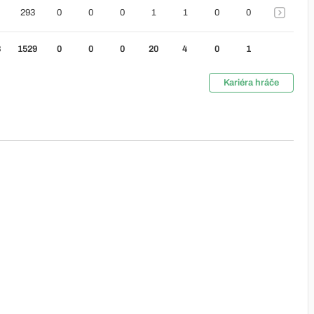
293
0
0
0
1
1
0
0
8
1529
0
0
0
20
4
0
1
Kariéra hráče