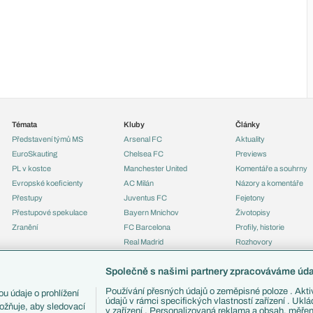
Témata
Kluby
Články
Představení týmů MS
Arsenal FC
Aktuality
EuroSkauting
Chelsea FC
Previews
PL v kostce
Manchester United
Komentáře a souhrny
Evropské koeficienty
AC Milán
Názory a komentáře
Přestupy
Juventus FC
Fejetony
Přestupové spekulace
Bayern Mnichov
Životopisy
Zranění
FC Barcelona
Profily, historie
Real Madrid
Rozhovory
Tipy a analýzy
Společně s našimi partnery zpracováváme údaj
Používání přesných údajů o zeměpisné poloze . Aktiv
u údaje o prohlížení
údajů v rámci specifických vlastností zařízení . Ukl
ožňuje, aby sledovací
v zařízení . Personalizovaná reklama a obsah, měře