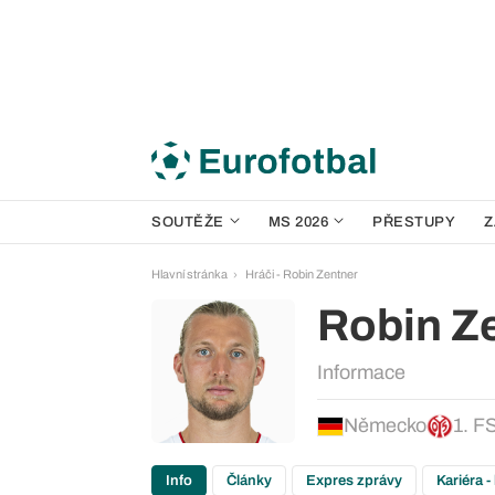
SOUTĚŽE
MS 2026
PŘESTUPY
Z
Hlavní stránka
Hráči - Robin Zentner
Robin Z
Informace
Německo
1. F
Info
Články
Expres zprávy
Kariéra -