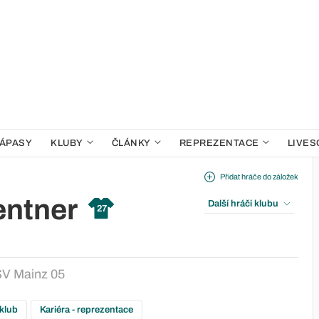
ÁPASY
KLUBY
ČLÁNKY
REPREZENTACE
LIVES
Přidat hráče do záložek
entner
Další hráči klubu
27
SV Mainz 05
 klub
Kariéra - reprezentace