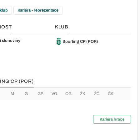
 klub
Kariéra - reprezentace
NOST
KLUB
í slonoviny
Sporting CP (POR)
ING CP (POR)
M
G
GP
VG
OG
ŽK
ŽČ
ČK
Kariéra hráče