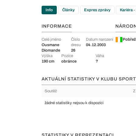
Info
Články
Expres zprávy
Kariéra -
INFORMACE
NÁROD
Celé jméno
Číslo
Datum narození
Pobřež
Ousmane
dresu
04.12.2003
Diomande
26
Výška
Pozice
Váha
190 cm
obránce
?
AKTUÁLNÍ STATISTIKY V KLUBU SPORT
Soutěž
Z
žádné statistiky nejsou k dispozici
STATISTIKY V REPREZENTACI