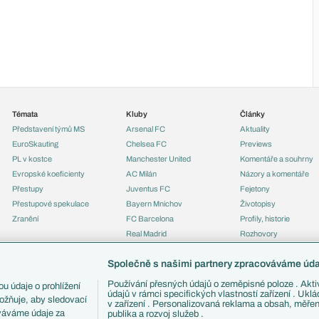
Témata
Kluby
Články
Představení týmů MS
Arsenal FC
Aktuality
EuroSkauting
Chelsea FC
Previews
PL v kostce
Manchester United
Komentáře a souhrny
Evropské koeficienty
AC Milán
Názory a komentáře
Přestupy
Juventus FC
Fejetony
Přestupové spekulace
Bayern Mnichov
Životopisy
Zranění
FC Barcelona
Profily, historie
Real Madrid
Rozhovory
Tipy a analýzy
Společně s našimi partnery zpracováváme údaj
Používání přesných údajů o zeměpisné poloze . Aktiv
u údaje o prohlížení
údajů v rámci specifických vlastností zařízení . Ukl
ožňuje, aby sledovací
v zařízení . Personalizovaná reklama a obsah, měře
ováváme údaje za
publika a rozvoj služeb .