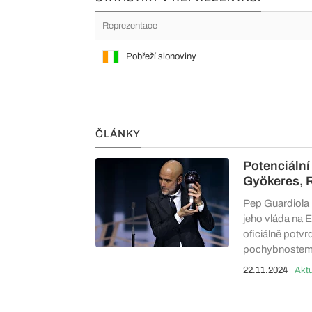
Reprezentace
Pobřeží slonoviny
ČLÁNKY
Potenciální
Gyökeres, 
Pep Guardiola 
jeho vláda na 
oficiálně potvr
pochybnostem
22.11.2024
Aktu