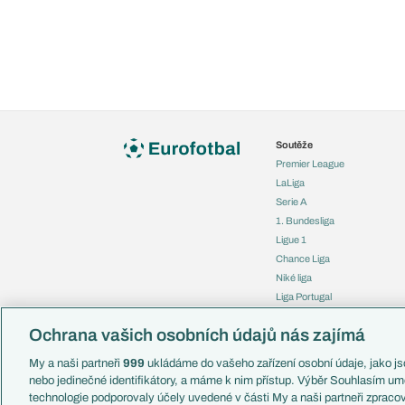
Soutěže
Premier League
LaLiga
Serie A
1. Bundesliga
Ligue 1
Chance Liga
Niké liga
Liga Portugal
Eredivisie
Ochrana vašich osobních údajů nás zajímá
Liga mistrů
Evropská liga
My a naši partneři
999
ukládáme do vašeho zařízení osobní údaje, jako jso
Konferenční liga
nebo jedinečné identifikátory, a máme k nim přístup. Výběr Souhlasím um
Mistrovství světa
technologie podporovaly účely uvedené v části My a naši partneři zprac