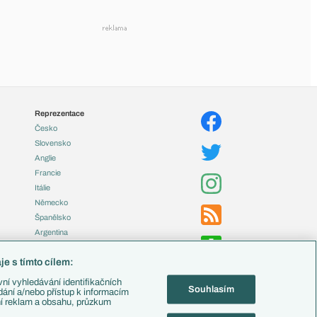
Reprezentace
Česko
Slovensko
Anglie
Francie
Itálie
Německo
Španělsko
Argentina
Brazílie
e s tímto cílem:
Přestupy
ní vyhledávání identifikačních
Souhlasím
Zápasy
ádání a/nebo přístup k informacím
ní reklam a obsahu, průzkum
Livescore