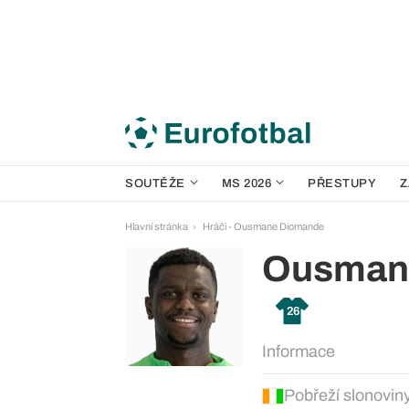
SOUTĚŽE
MS 2026
PŘESTUPY
Z
Hlavní stránka
Hráči - Ousmane Diomande
Ousman
26
Informace
Pobřeží slonovin