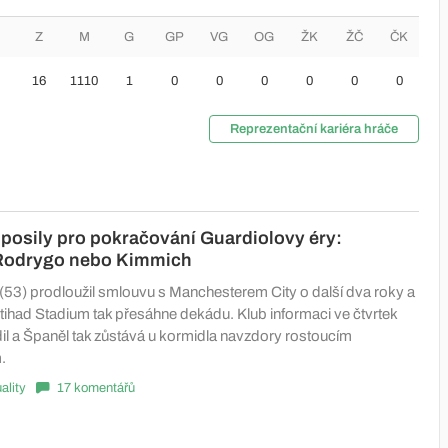
Z
M
G
GP
VG
OG
ŽK
ŽČ
ČK
16
1110
1
0
0
0
0
0
0
Reprezentační kariéra hráče
 posily pro pokračování Guardiolovy éry:
Rodrygo nebo Kimmich
(53) prodloužil smlouvu s Manchesterem City o další dva roky a
Etihad Stadium tak přesáhne dekádu. Klub informaci ve čtvrtek
dil a Španěl tak zůstává u kormidla navzdory rostoucím
.
ality
17 komentářů