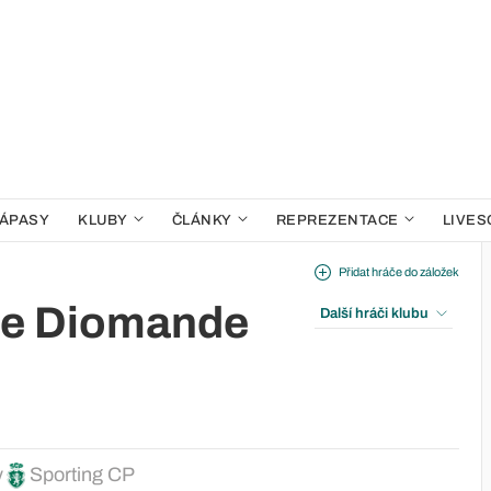
ÁPASY
KLUBY
ČLÁNKY
REPREZENTACE
LIVES
Přidat hráče do záložek
e Diomande
Další hráči klubu
y
Sporting CP