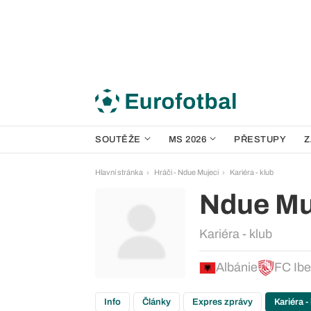
SOUTĚŽE
MS 2026
PŘESTUPY
Z
Hlavní stránka
Hráči - Ndue Mujeci
Kariéra - klub
Ndue Mu
Kariéra - klub
Albánie
FC Ibe
Info
Články
Expres zprávy
Kariéra -