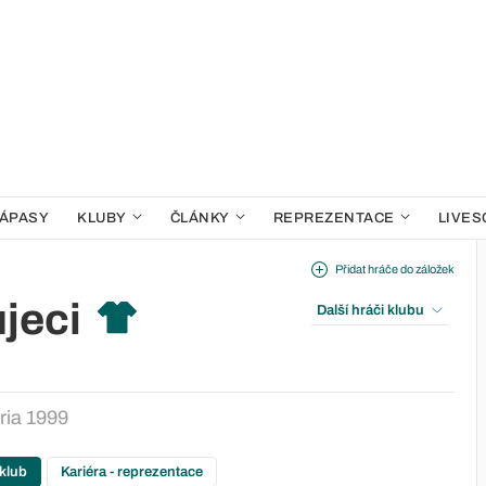
ÁPASY
KLUBY
ČLÁNKY
REPREZENTACE
LIVES
Přidat hráče do záložek
jeci
Další hráči klubu
ria 1999
 klub
Kariéra - reprezentace