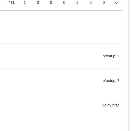
6
481
1
0
0
0
2
0
0
přestup, ?
přestup, ?
volný hráč