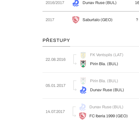
2016/2017
Dunav Ruse (BUL)
1
2017
Saburtalo (GEO)
?
PŘESTUPY
FK Ventspils (LAT)
22.08.2016
Pirin Bla. (BUL)
Pirin Bla. (BUL)
05.01.2017
Dunav Ruse (BUL)
Dunav Ruse (BUL)
14.07.2017
FC Iberia 1999 (GEO)