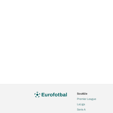
Soutěže
Premier League
LaLiga
Serie A