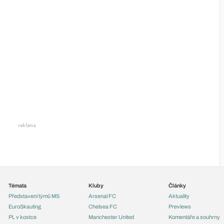
Témata
Kluby
Články
Představení týmů MS
Arsenal FC
Aktuality
EuroSkauting
Chelsea FC
Previews
PL v kostce
Manchester United
Komentáře a souhrny