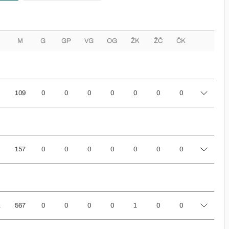
M
G
GP
VG
OG
ŽK
ŽČ
ČK
109
0
0
0
0
0
0
0
157
0
0
0
0
0
0
0
1
567
0
0
0
0
1
0
0