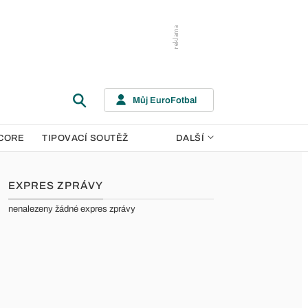
Můj EuroFotbal
CORE
TIPOVACÍ SOUTĚŽ
DALŠÍ
EXPRES ZPRÁVY
nenalezeny žádné expres zprávy