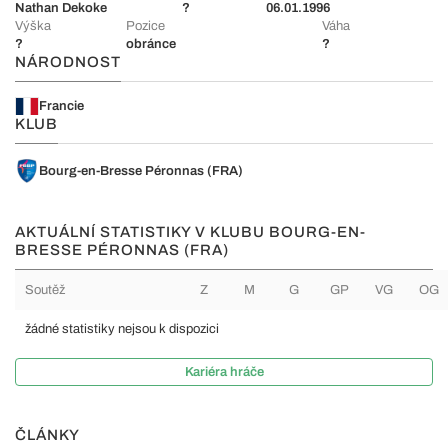
Nathan Dekoke
?
06.01.1996
Výška
Pozice
Váha
?
obránce
?
NÁRODNOST
Francie
KLUB
Bourg-en-Bresse Péronnas (FRA)
AKTUÁLNÍ STATISTIKY V KLUBU BOURG-EN-
BRESSE PÉRONNAS (FRA)
Soutěž
Z
M
G
GP
VG
OG
žádné statistiky nejsou k dispozici
Kariéra hráče
ČLÁNKY