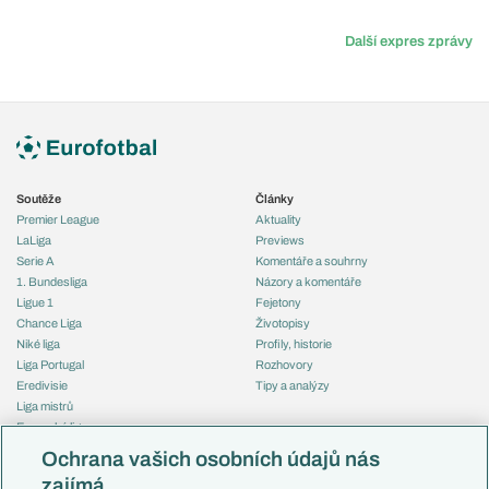
Další expres zprávy
Soutěže
Články
Premier League
Aktuality
LaLiga
Previews
Serie A
Komentáře a souhrny
1. Bundesliga
Názory a komentáře
Ligue 1
Fejetony
Chance Liga
Životopisy
Niké liga
Profily, historie
Liga Portugal
Rozhovory
Eredivisie
Tipy a analýzy
Liga mistrů
Evropská liga
Reprezentace
Konferenční liga
Česko
Ochrana vašich osobních údajů nás
Mistrovství světa
Slovensko
zajímá
Liga národů