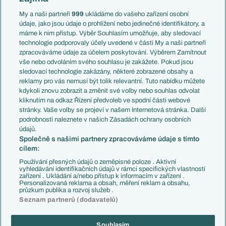
Anglie
Francie
My a naši partneři
999
ukládáme do vašeho zařízení osobní
Témata
Itálie
údaje, jako jsou údaje o prohlížení nebo jedinečné identifikátory, a
Představení týmů MS
Německo
máme k nim přístup. Výběr Souhlasím umožňuje, aby sledovací
EuroSkauting
Španělsko
technologie podporovaly účely uvedené v části My a naši partneři
PL v kostce
Argentina
zpracováváme údaje za účelem poskytování. Výběrem Zamítnout
Evropské koeficienty
Brazílie
vše nebo odvoláním svého souhlasu je zakážete. Pokud jsou
Přestupy
sledovací technologie zakázány, některé zobrazené obsahy a
Přestupové spekulace
reklamy pro vás nemusí být tolik relevantní. Tuto nabídku můžete
Přestupy
Zranění
kdykoli znovu zobrazit a změnit své volby nebo souhlas odvolat
Zápasy
kliknutím na odkaz Řízení předvoleb ve spodní části webové
Livescore
stránky. Vaše volby se projeví v našem Internetová stránka. Další
Kluby
Tipovací soutěž
podrobnosti naleznete v našich Zásadách ochrany osobních
Arsenal FC
Fotbal TV
údajů.
Chelsea FC
Společně s našimi partnery zpracováváme údaje s tímto
Manchester United
cílem:
AC Milán
Juventus FC
Používání přesných údajů o zeměpisné poloze . Aktivní
Bayern Mnichov
vyhledávání identifikačních údajů v rámci specifických vlastností
zařízení . Ukládání a/nebo přístup k informacím v zařízení .
FC Barcelona
Personalizovaná reklama a obsah, měření reklam a obsahu,
Real Madrid
průzkum publika a rozvoj služeb .
Seznam partnerů (dodavatelů)
Souhlasím