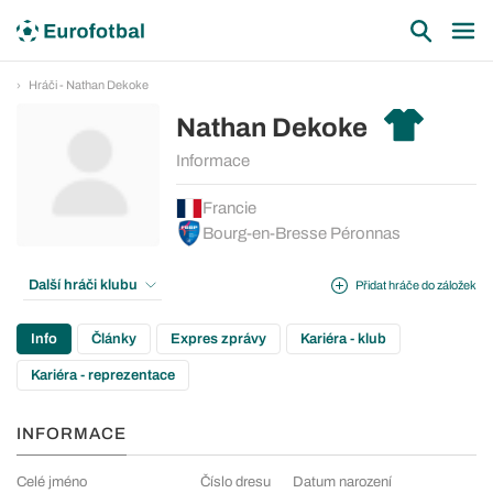
Hráči - Nathan Dekoke
Nathan Dekoke
Informace
Francie
Bourg-en-Bresse Péronnas
Další hráči klubu
Přidat hráče do záložek
Info
Články
Expres zprávy
Kariéra - klub
Kariéra - reprezentace
INFORMACE
Celé jméno
Číslo dresu
Datum narození