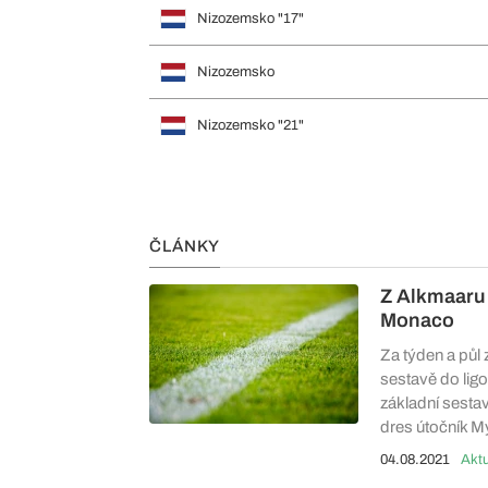
Nizozemsko "17"
Nizozemsko
Nizozemsko "21"
ČLÁNKY
Z Alkmaaru 
Monaco
Za týden a půl
sestavě do ligo
základní sestav
dres útočník M
04.08.2021
Aktu