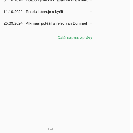
31.10.2024
Boadu vynechá i zápas ve Frankfurtu
11.10.2024
Boadu laboruje s kyčlí
25.09.2024
Alkmaar potěšil střelec van Bommel
Další expres zprávy