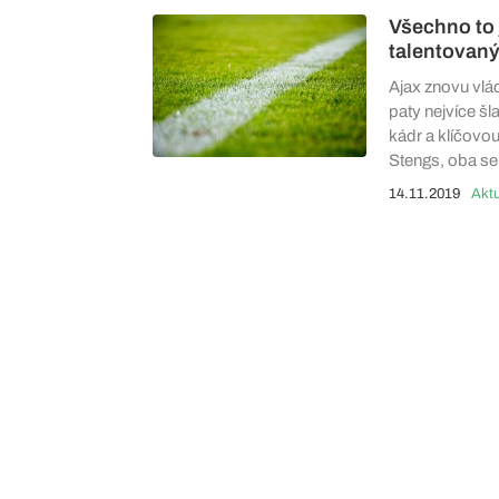
Všechno to 
talentovan
Ajax znovu vlá
paty nejvíce š
kádr a klíčovou
Stengs, oba se 
14.11.2019
Aktu