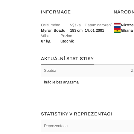
INFORMACE
NÁROD
Celé jméno
Výška
Datum narození
Nizoz
Myron Boadu
183 cm
14.01.2001
Ghana
Váha
Pozice
67 kg
útočník
AKTUÁLNÍ STATISTIKY
Soutěž
Z
hráč je bez angažmá
STATISTIKY V REPREZENTACI
Reprezentace