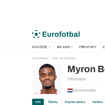
SOUTĚŽE
MS 2026
PŘESTUPY
Z
Hlavní stránka
Hráči - Myron Boadu
Myron 
Informace
Nizozemsko
Info
Články
Expres zprávy
Kariéra -