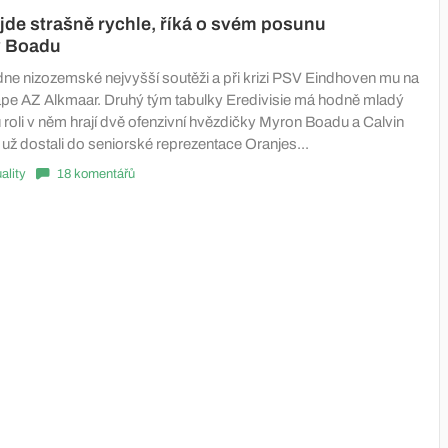
jde strašně rychle, říká o svém posunu
ý Boadu
dne nizozemské nejvyšší soutěži a při krizi PSV Eindhoven mu na
lape AZ Alkmaar. Druhý tým tabulky Eredivisie má hodně mladý
 roli v něm hrají dvě ofenzivní hvězdičky Myron Boadu a Calvin
už dostali do seniorské reprezentace Oranjes...
ality
18 komentářů