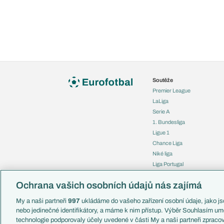
Soutěže
Premier League
LaLiga
Serie A
1. Bundesliga
Ligue 1
Chance Liga
Niké liga
Liga Portugal
Eredivisie
Ochrana vašich osobních údajů nás zajímá
Liga mistrů
Evropská liga
My a naši partneři
997
ukládáme do vašeho zařízení osobní údaje, jako jso
Konferenční liga
nebo jedinečné identifikátory, a máme k nim přístup. Výběr Souhlasím um
Mistrovství světa
technologie podporovaly účely uvedené v části My a naši partneři zprac