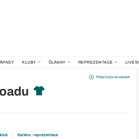
ÁPASY
KLUBY
ČLÁNKY
REPREZENTACE
LIVES
Přidat hráče do záložek
Boadu
 klub
Kariéra - reprezentace