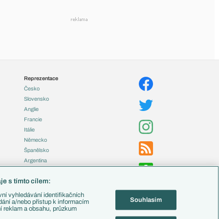
Reprezentace
Česko
Slovensko
Anglie
Francie
Itálie
Německo
Španělsko
Argentina
Brazílie
e s tímto cílem:
Přestupy
ní vyhledávání identifikačních
Souhlasím
Zápasy
ádání a/nebo přístup k informacím
ní reklam a obsahu, průzkum
Livescore