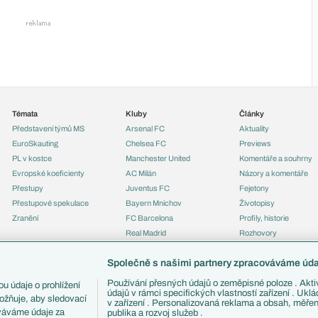
Témata
Kluby
Články
Představení týmů MS
Arsenal FC
Aktuality
EuroSkauting
Chelsea FC
Previews
PL v kostce
Manchester United
Komentáře a souhrny
Evropské koeficienty
AC Milán
Názory a komentáře
Přestupy
Juventus FC
Fejetony
Přestupové spekulace
Bayern Mnichov
Životopisy
Zranění
FC Barcelona
Profily, historie
Real Madrid
Rozhovory
Tipy a analýzy
Společně s našimi partnery zpracováváme údaj
Používání přesných údajů o zeměpisné poloze . Aktiv
u údaje o prohlížení
údajů v rámci specifických vlastností zařízení . Ukl
ožňuje, aby sledovací
v zařízení . Personalizovaná reklama a obsah, měře
ováváme údaje za
publika a rozvoj služeb .