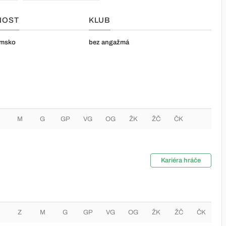
NOST
KLUB
emsko
bez angažmá
M
G
GP
VG
OG
ŽK
ŽČ
ČK
Kariéra hráče
Z
M
G
GP
VG
OG
ŽK
ŽČ
ČK