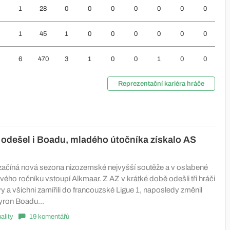
1
28
0
0
0
0
0
0
0
1
45
1
0
0
0
0
0
0
6
470
3
1
0
0
1
0
0
Reprezentační kariéra hráče
odešel i Boadu, mladého útočníka získalo AS
 začíná nová sezona nizozemské nejvyšší soutěže a v oslabené
vého ročníku vstoupí Alkmaar. Z AZ v krátké době odešli tři hráči
y a všichni zamířili do francouzské Ligue 1, naposledy změnil
yron Boadu...
ality
19 komentářů