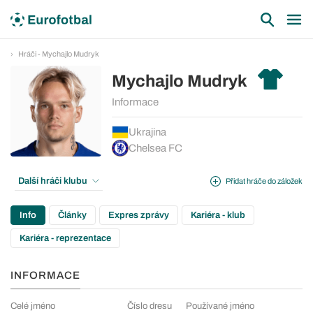
Hráči - Mychajlo Mudryk
Mychajlo Mudryk
Informace
Ukrajina
Chelsea FC
Další hráči klubu
Přidat hráče do záložek
Info
Články
Expres zprávy
Kariéra - klub
Kariéra - reprezentace
INFORMACE
Celé jméno
Číslo dresu
Používané jméno