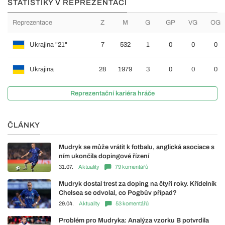
STATISTIKY V REPREZENTACI
Reprezentace
Z
M
G
GP
VG
OG
Ukrajina "21"
7
532
1
0
0
0
Ukrajina
28
1979
3
0
0
0
Reprezentační kariéra hráče
ČLÁNKY
Mudryk se může vrátit k fotbalu, anglická asociace s
ním ukončila dopingové řízení
31.07.
Aktuality
79 komentářů
Mudryk dostal trest za doping na čtyři roky. Křídelník
Chelsea se odvolal, co Pogbův případ?
29.04.
Aktuality
53 komentářů
Problém pro Mudryka: Analýza vzorku B potvrdila