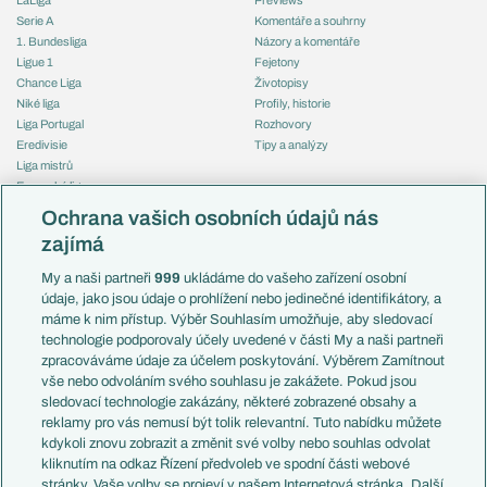
Serie A
Komentáře a souhrny
1. Bundesliga
Názory a komentáře
Ligue 1
Fejetony
Chance Liga
Životopisy
Niké liga
Profily, historie
Liga Portugal
Rozhovory
Eredivisie
Tipy a analýzy
Liga mistrů
Evropská liga
Reprezentace
Konferenční liga
Česko
Ochrana vašich osobních údajů nás
Mistrovství světa
Slovensko
zajímá
Liga národů
Anglie
Francie
My a naši partneři
999
ukládáme do vašeho zařízení osobní
Témata
Itálie
údaje, jako jsou údaje o prohlížení nebo jedinečné identifikátory, a
Představení týmů MS
Německo
máme k nim přístup. Výběr Souhlasím umožňuje, aby sledovací
EuroSkauting
Španělsko
technologie podporovaly účely uvedené v části My a naši partneři
PL v kostce
Argentina
zpracováváme údaje za účelem poskytování. Výběrem Zamítnout
Evropské koeficienty
Brazílie
vše nebo odvoláním svého souhlasu je zakážete. Pokud jsou
Přestupy
sledovací technologie zakázány, některé zobrazené obsahy a
Přestupové spekulace
reklamy pro vás nemusí být tolik relevantní. Tuto nabídku můžete
Přestupy
Zranění
kdykoli znovu zobrazit a změnit své volby nebo souhlas odvolat
Zápasy
kliknutím na odkaz Řízení předvoleb ve spodní části webové
Livescore
stránky. Vaše volby se projeví v našem Internetová stránka. Další
Kluby