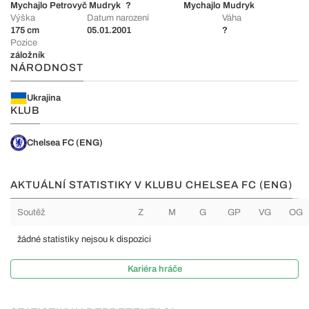
Mychajlo Petrovyč Mudryk
?
Mychajlo Mudryk
Výška
Datum narození
Váha
175 cm
05.01.2001
?
Pozice
záložník
NÁRODNOST
Ukrajina
KLUB
Chelsea FC (ENG)
AKTUÁLNÍ STATISTIKY V KLUBU CHELSEA FC (ENG)
Soutěž
Z
M
G
GP
VG
OG
žádné statistiky nejsou k dispozici
Kariéra hráče