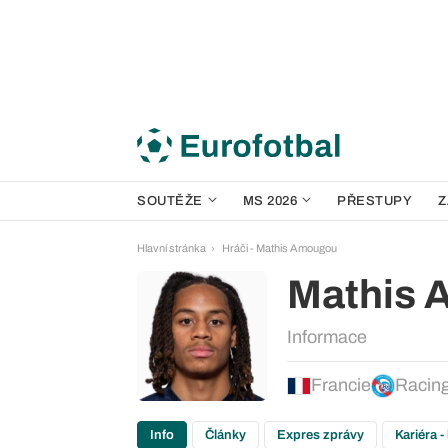
SOUTĚŽE
MS 2026
PŘESTUPY
Z
Hlavní stránka
Hráči - Mathis Amougou
Mathis
Informace
Francie
Racing
Info
Články
Expres zprávy
Kariéra -