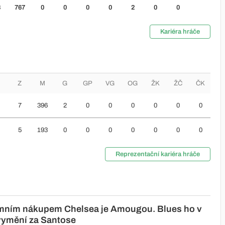
8
767
0
0
0
0
2
0
0
Kariéra hráče
Z
M
G
GP
VG
OG
ŽK
ŽČ
ČK
7
396
2
0
0
0
0
0
0
5
193
0
0
0
0
0
0
0
Reprezentační kariéra hráče
mním nákupem Chelsea je Amougou. Blues ho v
ymění za Santose