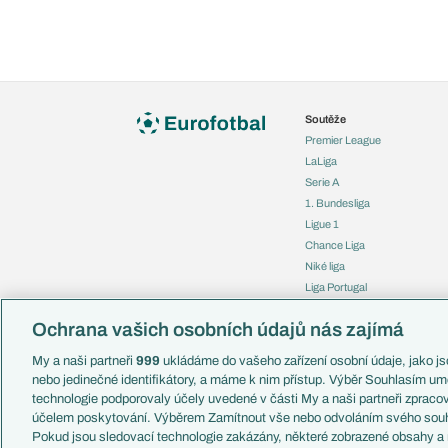
Soutěže
Premier League
LaLiga
Serie A
1. Bundesliga
Ligue 1
Chance Liga
Niké liga
Liga Portugal
Eredivisie
Ochrana vašich osobních údajů nás zajímá
Liga mistrů
Evropská liga
My a naši partneři
999
ukládáme do vašeho zařízení osobní údaje, jako jso
Konferenční liga
nebo jedinečné identifikátory, a máme k nim přístup. Výběr Souhlasím um
Mistrovství světa
technologie podporovaly účely uvedené v části My a naši partneři zprac
Liga národů
účelem poskytování. Výběrem Zamítnout vše nebo odvoláním svého souh
Pokud jsou sledovací technologie zakázány, některé zobrazené obsahy a