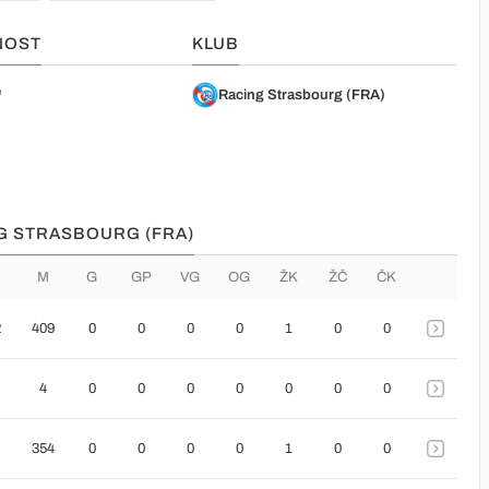
NOST
KLUB
e
Racing Strasbourg (FRA)
NG STRASBOURG (FRA)
M
G
GP
VG
OG
ŽK
ŽČ
ČK
2
409
0
0
0
0
1
0
0
4
0
0
0
0
0
0
0
354
0
0
0
0
1
0
0