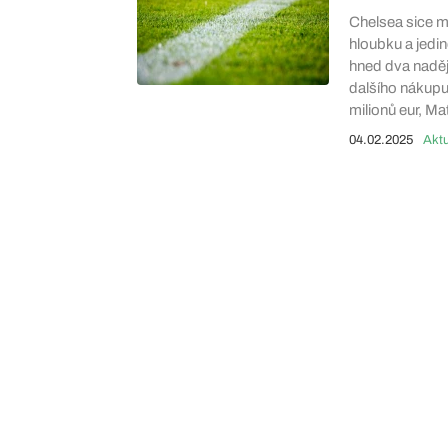
Chelsea sice m
hloubku a jedi
hned dva nadějn
dalšího nákupu.
milionů eur, M
04.02.2025
Aktu