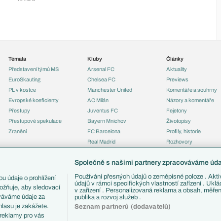
Témata
Kluby
Články
Představení týmů MS
Arsenal FC
Aktuality
EuroSkauting
Chelsea FC
Previews
PL v kostce
Manchester United
Komentáře a souhrny
Evropské koeficienty
AC Milán
Názory a komentáře
Přestupy
Juventus FC
Fejetony
Přestupové spekulace
Bayern Mnichov
Životopisy
Zranění
FC Barcelona
Profily, historie
Real Madrid
Rozhovory
Tipy a analýzy
Společně s našimi partnery zpracováváme údaj
Používání přesných údajů o zeměpisné poloze . Aktiv
u údaje o prohlížení
údajů v rámci specifických vlastností zařízení . Ukl
ožňuje, aby sledovací
v zařízení . Personalizovaná reklama a obsah, měře
ováváme údaje za
publika a rozvoj služeb .
lasu je zakážete.
Seznam partnerů (dodavatelů)
 reklamy pro vás