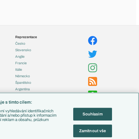
Reprezentace
Česko
Slovensko
Anglie
Francie
Itálie
Německo
Španělsko
Argentina
Brazílie
e s tímto cílem:
Přestupy
ní vyhledávání identifikačních
Souhlasím
Zápasy
ádání a/nebo přístup k informacím
ní reklam a obsahu, průzkum
Livescore
Tipovací soutěž
Zamítnout vše
Fotbal TV