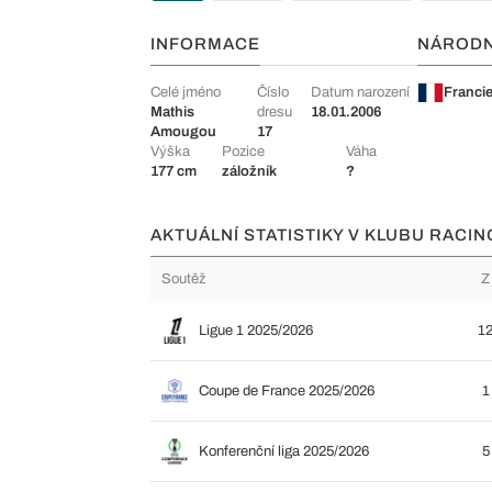
INFORMACE
NÁROD
Celé jméno
Číslo
Datum narození
Franci
Mathis
dresu
18.01.2006
Amougou
17
Výška
Pozice
Váha
177 cm
záložník
?
AKTUÁLNÍ STATISTIKY V KLUBU RACI
Soutěž
Z
Ligue 1 2025/2026
1
Coupe de France 2025/2026
1
Konferenční liga 2025/2026
5