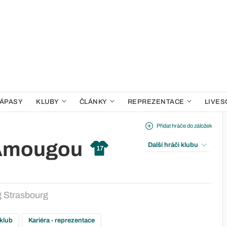
ÁPASY
KLUBY
ČLÁNKY
REPREZENTACE
LIVES
Přidat hráče do záložek
 Amougou
Další hráči klubu
17
 Strasbourg
 klub
Kariéra - reprezentace