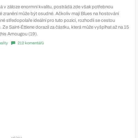
á v záloze enormní kvalitu, postrádá zde však potřebnou
né zranění může být osudné. Ačkoliv mají Blues na hostování
é středopolaře ideální pro tuto pozici, rozhodli se cestou
 Ze Saint-Éttiene dorazil za částku, která může vyšplhat až na 15
athis Amougou (19).
ality
212 komentářů