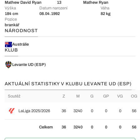
Mathew David Ryan
13
Mathew Ryan
Výška
Datum narození
Váha
184 cm
08.04.1992
82 kg
Pozice
brankář
NÁRODNOST
Austrálie
KLUB
Levante UD (ESP)
AKTUÁLNÍ STATISTIKY V KLUBU LEVANTE UD (ESP)
Soutěž
Z
M
G
GP
VG
OG
LaLiga 2025/2026
36
3240
0
0
0
56
Celkem
36
3240
0
0
0
56