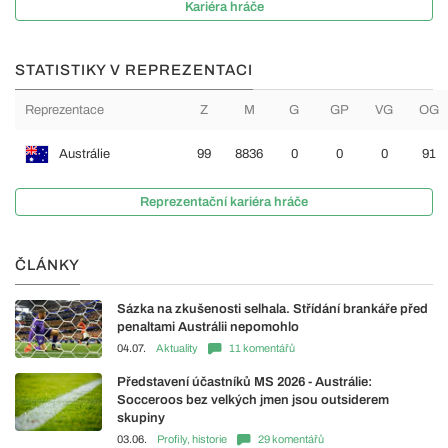
Kariéra hráče
STATISTIKY V REPREZENTACI
Reprezentace
Z
M
G
GP
VG
OG
Austrálie
99
8836
0
0
0
91
Reprezentační kariéra hráče
ČLÁNKY
Sázka na zkušenosti selhala. Střídání brankáře před
penaltami Austrálii nepomohlo
04.07.
Aktuality
11 komentářů
Představení účastníků MS 2026 - Austrálie:
Socceroos bez velkých jmen jsou outsiderem
skupiny
03.06.
Profily, historie
29 komentářů