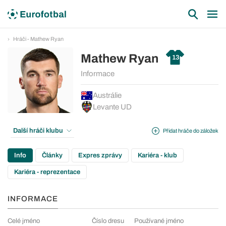
Hráči - Mathew Ryan
Mathew Ryan
13
Informace
Austrálie
Levante UD
Další hráči klubu
Přidat hráče do záložek
Info
Články
Expres zprávy
Kariéra - klub
Kariéra - reprezentace
INFORMACE
Celé jméno
Číslo dresu
Používané jméno