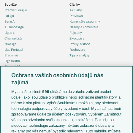
Soutěže
Články
Premier League
Aktuality
LaLiga
Previews
Serie A
Komentáře a souhrny
1. Bundesliga
Názory a komentáře
Ligue 1
Fejetony
Chance Liga
Životopisy
Niké liga
Profily, historie
Liga Portugal
Rozhovory
Eredivisie
Tipy a analýzy
Liga mistrů
Evropská liga
Reprezentace
Konferenční liga
Česko
Ochrana vašich osobních údajů nás
Mistrovství světa
Slovensko
zajímá
Liga národů
Anglie
Francie
My a naši partneři
999
ukládáme do vašeho zařízení osobní
Témata
Itálie
údaje, jako jsou údaje o prohlížení nebo jedinečné identifikátory, a
Představení týmů MS
Německo
máme k nim přístup. Výběr Souhlasím umožňuje, aby sledovací
EuroSkauting
Španělsko
technologie podporovaly účely uvedené v části My a naši partneři
PL v kostce
Argentina
zpracováváme údaje za účelem poskytování. Výběrem Zamítnout
Evropské koeficienty
Brazílie
vše nebo odvoláním svého souhlasu je zakážete. Pokud jsou
Přestupy
sledovací technologie zakázány, některé zobrazené obsahy a
Přestupové spekulace
reklamy pro vás nemusí být tolik relevantní. Tuto nabídku můžete
Přestupy