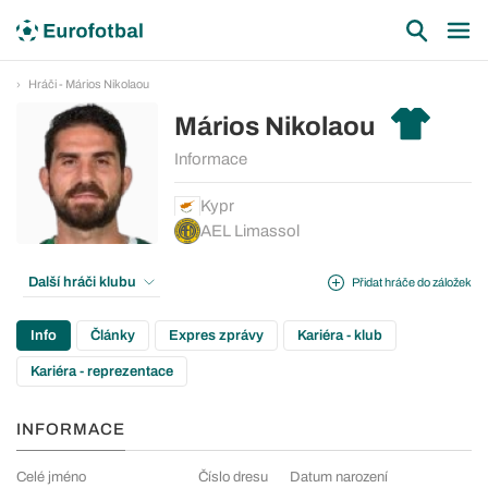
Hráči - Mários Nikolaou
Mários Nikolaou
Informace
Kypr
AEL Limassol
Další hráči klubu
Přidat hráče do záložek
Info
Články
Expres zprávy
Kariéra - klub
Kariéra - reprezentace
INFORMACE
Celé jméno
Číslo dresu
Datum narození