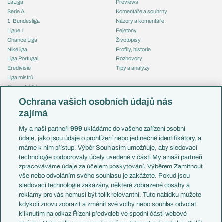
LaLiga
Previews
Serie A
Komentáře a souhrny
1. Bundesliga
Názory a komentáře
Ligue 1
Fejetony
Chance Liga
Životopisy
Niké liga
Profily, historie
Liga Portugal
Rozhovory
Eredivisie
Tipy a analýzy
Liga mistrů
Evropská liga
Reprezentace
Konferenční liga
Česko
Ochrana vašich osobních údajů nás
Mistrovství světa
Slovensko
zajímá
Liga národů
Anglie
Francie
My a naši partneři
999
ukládáme do vašeho zařízení osobní
Témata
Itálie
údaje, jako jsou údaje o prohlížení nebo jedinečné identifikátory, a
Představení týmů MS
Německo
máme k nim přístup. Výběr Souhlasím umožňuje, aby sledovací
EuroSkauting
Španělsko
technologie podporovaly účely uvedené v části My a naši partneři
PL v kostce
Argentina
zpracováváme údaje za účelem poskytování. Výběrem Zamítnout
Evropské koeficienty
Brazílie
vše nebo odvoláním svého souhlasu je zakážete. Pokud jsou
Přestupy
sledovací technologie zakázány, některé zobrazené obsahy a
Přestupové spekulace
reklamy pro vás nemusí být tolik relevantní. Tuto nabídku můžete
Přestupy
Zranění
kdykoli znovu zobrazit a změnit své volby nebo souhlas odvolat
Zápasy
kliknutím na odkaz Řízení předvoleb ve spodní části webové
Livescore