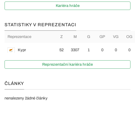
Kariéra hráče
STATISTIKY V REPREZENTACI
Reprezentace
Z
M
G
GP
VG
OG
Kypr
52
3307
1
0
0
0
Reprezentační kariéra hráče
ČLÁNKY
nenalezeny žádné články