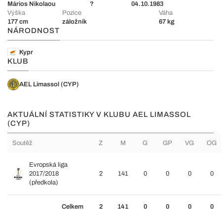
Mários Nikolaou
?
04.10.1983
Výška
Pozice
Váha
177 cm
záložník
67 kg
NÁRODNOST
Kypr
KLUB
AEL Limassol (CYP)
AKTUÁLNÍ STATISTIKY V KLUBU AEL LIMASSOL
(CYP)
Soutěž
Z
M
G
GP
VG
OG
Evropská liga
2017/2018
2
141
0
0
0
0
(předkola)
Celkem
2
141
0
0
0
0