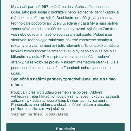
Francie
My a naši partneři
997
ukládáme do vašeho zařízení osobní
Témata
Itálie
údaje, jako jsou údaje o prohlížení nebo jedinečné identifikátory, a
Představení týmů MS
Německo
máme k nim přístup. Výběr Souhlasím umožňuje, aby sledovací
EuroSkauting
Španělsko
technologie podporovaly účely uvedené v části My a naši partneři
PL v kostce
Argentina
zpracováváme údaje za účelem poskytování. Výběrem Zamítnout
Evropské koeficienty
Brazílie
vše nebo odvoláním svého souhlasu je zakážete. Pokud jsou
Přestupy
sledovací technologie zakázány, některé zobrazené obsahy a
Přestupové spekulace
reklamy pro vás nemusí být tolik relevantní. Tuto nabídku můžete
Přestupy
Zranění
kdykoli znovu zobrazit a změnit své volby nebo souhlas odvolat
Zápasy
kliknutím na odkaz Řízení předvoleb ve spodní části webové
Livescore
stránky. Vaše volby se projeví v našem Internetová stránka. Další
Kluby
Tipovací soutěž
podrobnosti naleznete v našich Zásadách ochrany osobních
Arsenal FC
Fotbal TV
údajů.
Chelsea FC
Společně s našimi partnery zpracováváme údaje s tímto
Manchester United
cílem:
AC Milán
Juventus FC
Používání přesných údajů o zeměpisné poloze . Aktivní
Bayern Mnichov
vyhledávání identifikačních údajů v rámci specifických vlastností
zařízení . Ukládání a/nebo přístup k informacím v zařízení .
FC Barcelona
Personalizovaná reklama a obsah, měření reklam a obsahu,
Real Madrid
průzkum publika a rozvoj služeb .
Seznam partnerů (dodavatelů)
Souhlasím