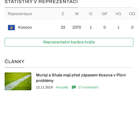
STATISTIKY V REPREZENTACI
Reprezentace
Z
M
G
GP
VG
OG
Kosovo
33
2370
1
0
1
0
Reprezentační kariéra hráče
ČLÁNKY
Muriqi a Shala mají před zápasem Kosova v Plzni
problémy
12.11.2019
Aktuality
27 komentářů