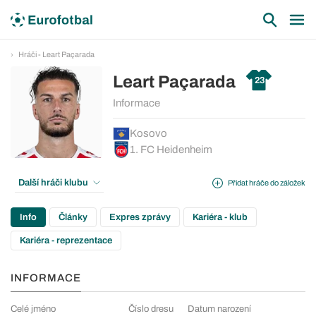
Hráči - Leart Paçarada
Leart Paçarada
23
Informace
Kosovo
1. FC Heidenheim
Další hráči klubu
Přidat hráče do záložek
Info
Články
Expres zprávy
Kariéra - klub
Kariéra - reprezentace
INFORMACE
Celé jméno
Číslo dresu
Datum narození