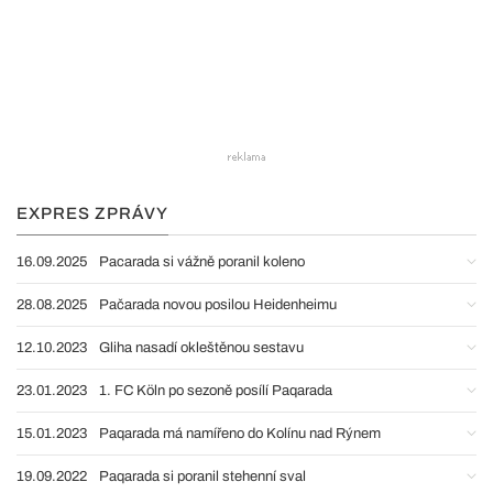
EXPRES ZPRÁVY
16.09.2025
Pacarada si vážně poranil koleno
28.08.2025
Pačarada novou posilou Heidenheimu
12.10.2023
Gliha nasadí okleštěnou sestavu
23.01.2023
1. FC Köln po sezoně posílí Paqarada
15.01.2023
Paqarada má namířeno do Kolínu nad Rýnem
19.09.2022
Paqarada si poranil stehenní sval