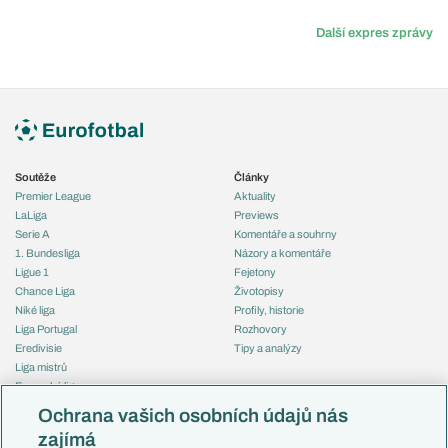
Další expres zprávy
Soutěže
Články
Premier League
Aktuality
LaLiga
Previews
Serie A
Komentáře a souhrny
1. Bundesliga
Názory a komentáře
Ligue 1
Fejetony
Chance Liga
Životopisy
Niké liga
Profily, historie
Liga Portugal
Rozhovory
Eredivisie
Tipy a analýzy
Liga mistrů
Evropská liga
Reprezentace
Konferenční liga
Česko
Ochrana vašich osobních údajů nás
Mistrovství světa
Slovensko
zajímá
Liga národů
Anglie