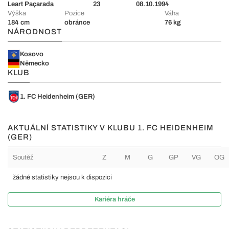
Leart Paçarada
23
08.10.1994
Výška
Pozice
Váha
184 cm
obránce
76 kg
NÁRODNOST
Kosovo
Německo
KLUB
1. FC Heidenheim (GER)
AKTUÁLNÍ STATISTIKY V KLUBU 1. FC HEIDENHEIM
(GER)
Soutěž
Z
M
G
GP
VG
OG
žádné statistiky nejsou k dispozici
Kariéra hráče