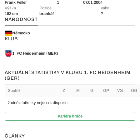
Frank Feller
1
07.01.2004
Výška
Pozice
Váha
183 cm
brankář
?
NÁRODNOST
Německo
KLUB
1. FC Heidenheim (GER)
AKTUÁLNÍ STATISTIKY V KLUBU 1. FC HEIDENHEIM
(GER)
Soutěž
Z
M
G
GP
VG
OG
žádné statistiky nejsou k dispozici
Kariéra hráče
ČLÁNKY