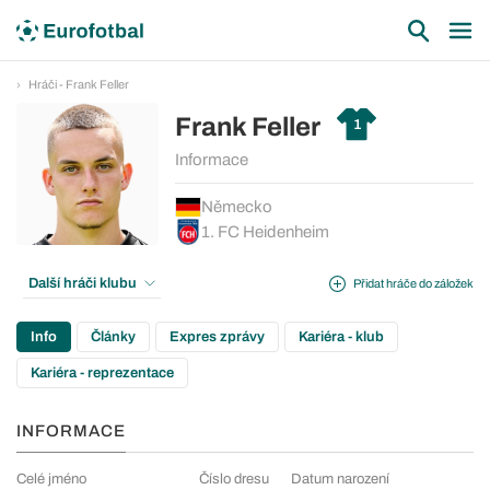
Hráči - Frank Feller
Frank Feller
1
Informace
Německo
1. FC Heidenheim
Další hráči klubu
Přidat hráče do záložek
Info
Články
Expres zprávy
Kariéra - klub
Kariéra - reprezentace
INFORMACE
Celé jméno
Číslo dresu
Datum narození