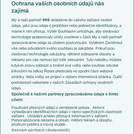
Konferenční liga
Česko
Ochrana vašich osobních údajů nás
Mistrovství světa
Slovensko
zajímá
Liga národů
Anglie
Francie
My a naši partneři
999
ukládáme do vašeho zařízení osobní
Témata
Itálie
údaje, jako jsou údaje o prohlížení nebo jedinečné identifikátory, a
Představení týmů MS
Německo
máme k nim přístup. Výběr Souhlasím umožňuje, aby sledovací
EuroSkauting
Španělsko
technologie podporovaly účely uvedené v části My a naši partneři
PL v kostce
Argentina
zpracováváme údaje za účelem poskytování. Výběrem Zamítnout
Evropské koeficienty
Brazílie
vše nebo odvoláním svého souhlasu je zakážete. Pokud jsou
Přestupy
sledovací technologie zakázány, některé zobrazené obsahy a
Přestupové spekulace
reklamy pro vás nemusí být tolik relevantní. Tuto nabídku můžete
Přestupy
Zranění
kdykoli znovu zobrazit a změnit své volby nebo souhlas odvolat
Zápasy
kliknutím na odkaz Řízení předvoleb ve spodní části webové
Livescore
stránky. Vaše volby se projeví v našem Internetová stránka. Další
Kluby
Tipovací soutěž
podrobnosti naleznete v našich Zásadách ochrany osobních
Arsenal FC
Fotbal TV
údajů.
Chelsea FC
Společně s našimi partnery zpracováváme údaje s tímto
Manchester United
cílem:
AC Milán
Juventus FC
Používání přesných údajů o zeměpisné poloze . Aktivní
Bayern Mnichov
vyhledávání identifikačních údajů v rámci specifických vlastností
zařízení . Ukládání a/nebo přístup k informacím v zařízení .
FC Barcelona
Personalizovaná reklama a obsah, měření reklam a obsahu,
Real Madrid
průzkum publika a rozvoj služeb .
Seznam partnerů (dodavatelů)