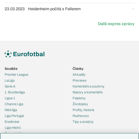
23.03.2023
Heidenheim počítá s Fellerem
Další expres zprávy
Soutěže
Články
Premier League
Aktuality
LaLiga
Previews
Serie A
Komentáře a souhrny
1. Bundesliga
Názory a komentáře
Ligue 1
Fejetony
Chance Liga
Životopisy
Niké liga
Profily, historie
Liga Portugal
Rozhovory
Eredivisie
Tipy a analýzy
Liga mistrů
Evropská liga
Reprezentace