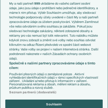
Francie
My a naši partneři
999
ukládáme do vašeho zařízení osobní
Témata
Itálie
údaje, jako jsou údaje o prohlížení nebo jedinečné identifikátory, a
Představení týmů MS
Německo
máme k nim přístup. Výběr Souhlasím umožňuje, aby sledovací
EuroSkauting
Španělsko
technologie podporovaly účely uvedené v části My a naši partneři
PL v kostce
Argentina
zpracováváme údaje za účelem poskytování. Výběrem Zamítnout
Evropské koeficienty
Brazílie
vše nebo odvoláním svého souhlasu je zakážete. Pokud jsou
Přestupy
sledovací technologie zakázány, některé zobrazené obsahy a
Přestupové spekulace
reklamy pro vás nemusí být tolik relevantní. Tuto nabídku můžete
Přestupy
Zranění
kdykoli znovu zobrazit a změnit své volby nebo souhlas odvolat
Zápasy
kliknutím na odkaz Řízení předvoleb ve spodní části webové
Livescore
stránky. Vaše volby se projeví v našem Internetová stránka. Další
Kluby
Tipovací soutěž
podrobnosti naleznete v našich Zásadách ochrany osobních
Arsenal FC
Fotbal TV
údajů.
Chelsea FC
Společně s našimi partnery zpracováváme údaje s tímto
Manchester United
cílem:
AC Milán
Juventus FC
Používání přesných údajů o zeměpisné poloze . Aktivní
Bayern Mnichov
vyhledávání identifikačních údajů v rámci specifických vlastností
zařízení . Ukládání a/nebo přístup k informacím v zařízení .
FC Barcelona
Personalizovaná reklama a obsah, měření reklam a obsahu,
Real Madrid
průzkum publika a rozvoj služeb .
Seznam partnerů (dodavatelů)
Souhlasím