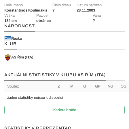
Celé jméno
Číslo dresu
Datum narození
Konstantinos Koulierakis
?
28.11.2003
Výška
Pozice
Váha
184 cm
obránce
?
NÁRODNOST
Řecko
KLUB
AS Řím (ITA)
AKTUÁLNÍ STATISTIKY V KLUBU AS ŘÍM (ITA)
Soutěž
Z
M
G
GP
VG
OG
žádné statistiky nejsou k dispozici
Kariéra hráče
STATISTIKY V REPREZENTACI