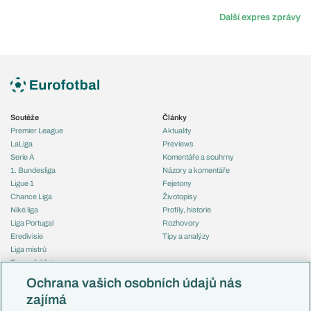
Další expres zprávy
Soutěže
Články
Premier League
Aktuality
LaLiga
Previews
Serie A
Komentáře a souhrny
1. Bundesliga
Názory a komentáře
Ligue 1
Fejetony
Chance Liga
Životopisy
Niké liga
Profily, historie
Liga Portugal
Rozhovory
Eredivisie
Tipy a analýzy
Liga mistrů
Evropská liga
Reprezentace
Konferenční liga
Česko
Ochrana vašich osobních údajů nás
Mistrovství světa
Slovensko
zajímá
Liga národů
Anglie