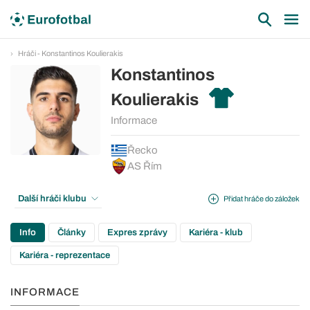
Hráči - Konstantinos Koulierakis
Konstantinos
Koulierakis
Informace
Řecko
AS Řím
Další hráči klubu
Přidat hráče do záložek
Info
Články
Expres zprávy
Kariéra - klub
Kariéra - reprezentace
INFORMACE