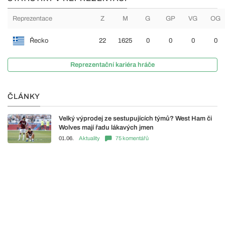
Reprezentace
Z
M
G
GP
VG
OG
Řecko
22
1625
0
0
0
0
Reprezentační kariéra hráče
ČLÁNKY
Velký výprodej ze sestupujících týmů? West Ham či
Wolves mají řadu lákavých jmen
01.06.
Aktuality
75 komentářů