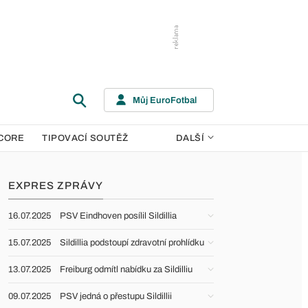
Můj EuroFotbal
CORE
TIPOVACÍ SOUTĚŽ
DALŠÍ
EXPRES ZPRÁVY
16.07.2025
PSV Eindhoven posílil Sildillia
15.07.2025
Sildillia podstoupí zdravotní prohlídku
13.07.2025
Freiburg odmítl nabídku za Sildilliu
09.07.2025
PSV jedná o přestupu Sildillii