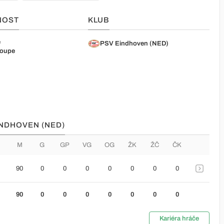
NOST
KLUB
e
PSV Eindhoven (NED)
loupe
INDHOVEN (NED)
M
G
GP
VG
OG
ŽK
ŽČ
ČK
90
0
0
0
0
0
0
0
90
0
0
0
0
0
0
0
Kariéra hráče