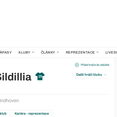
ÁPASY
KLUBY
ČLÁNKY
REPREZENTACE
LIVES
Přidat hráče do záložek
ildillia
Další hráči klubu
25
indhoven
 klub
Kariéra - reprezentace