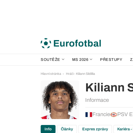
SOUTĚŽE
MS 2026
PŘESTUPY
Z
Hlavní stránka
Hráči - Kiliann Sildillia
Kiliann S
Informace
Francie
PSV E
Info
Články
Expres zprávy
Kariéra -