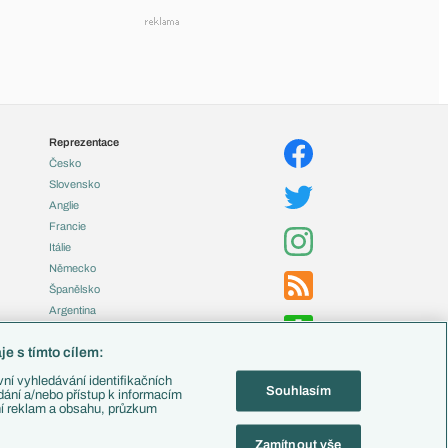
Reprezentace
Česko
Slovensko
Anglie
Francie
Itálie
Německo
Španělsko
Argentina
Brazílie
e s tímto cílem:
Přestupy
ní vyhledávání identifikačních
Souhlasím
Zápasy
ádání a/nebo přístup k informacím
ní reklam a obsahu, průzkum
Livescore
Tipovací soutěž
Zamítnout vše