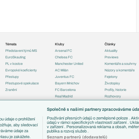
Témata
Kluby
Články
Představení týmů MS
Arsenal FC
Aktuality
EuroSkauting
Chelsea FC
Previews
PL v kostce
Manchester United
Komentáře a souhrny
Evropské koeficienty
AC Milán
Názory a komentáře
Přestupy
Juventus FC
Fejetony
Přestupové spekulace
Bayern Mnichov
Životopisy
Zranění
FC Barcelona
Profily, historie
Real Madrid
Rozhovory
Tipy a analýzy
Společně s našimi partnery zpracováváme údaj
Používání přesných údajů o zeměpisné poloze . Aktiv
u údaje o prohlížení
údajů v rámci specifických vlastností zařízení . Ukl
ožňuje, aby sledovací
v zařízení . Personalizovaná reklama a obsah, měře
ováváme údaje za
publika a rozvoj služeb .
lasu je zakážete.
Seznam partnerů (dodavatelů)