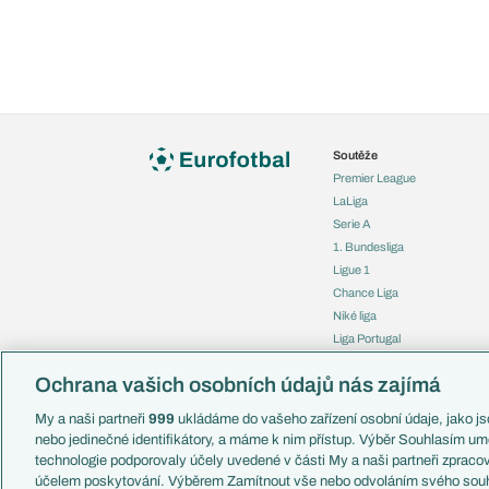
Soutěže
Premier League
LaLiga
Serie A
1. Bundesliga
Ligue 1
Chance Liga
Niké liga
Liga Portugal
Eredivisie
Ochrana vašich osobních údajů nás zajímá
Liga mistrů
Evropská liga
My a naši partneři
999
ukládáme do vašeho zařízení osobní údaje, jako jso
Konferenční liga
nebo jedinečné identifikátory, a máme k nim přístup. Výběr Souhlasím um
Mistrovství světa
technologie podporovaly účely uvedené v části My a naši partneři zprac
Liga národů
účelem poskytování. Výběrem Zamítnout vše nebo odvoláním svého souh