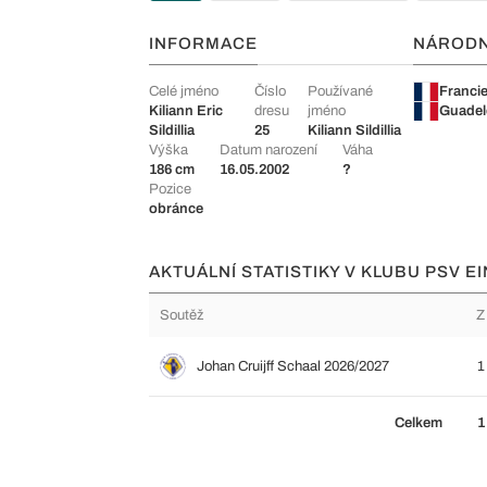
INFORMACE
NÁROD
Celé jméno
Číslo
Používané
Franci
Kiliann Eric
dresu
jméno
Guade
Sildillia
25
Kiliann Sildillia
Výška
Datum narození
Váha
186 cm
16.05.2002
?
Pozice
obránce
AKTUÁLNÍ STATISTIKY V KLUBU PSV E
Soutěž
Z
Johan Cruijff Schaal 2026/2027
1
Celkem
1