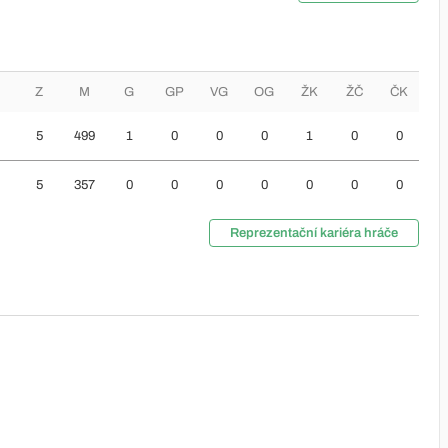
Z
M
G
GP
VG
OG
ŽK
ŽČ
ČK
5
499
1
0
0
0
1
0
0
5
357
0
0
0
0
0
0
0
Reprezentační kariéra hráče