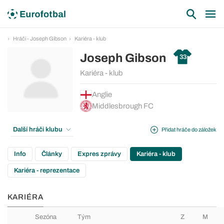
Hráči - Joseph Gibson
Kariéra - klub
Joseph Gibson
33
Kariéra - klub
Anglie
Middlesbrough FC
Další hráči klubu
Přidat hráče do záložek
Info
Články
Expres zprávy
Kariéra - klub
Kariéra - reprezentace
KARIÉRA
Sezóna
Tým
Z
M