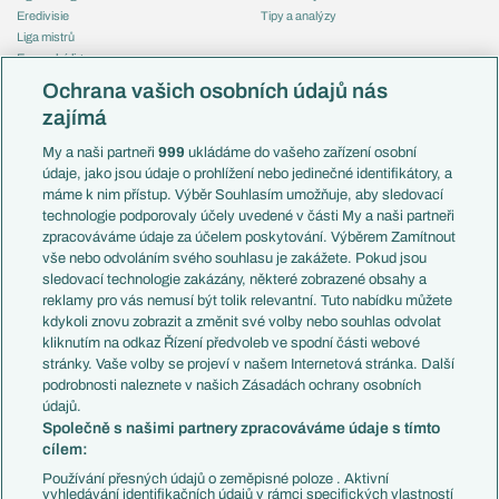
Eredivisie
Tipy a analýzy
Liga mistrů
Evropská liga
Reprezentace
Konferenční liga
Česko
Ochrana vašich osobních údajů nás
Mistrovství světa
Slovensko
zajímá
Liga národů
Anglie
Francie
My a naši partneři
999
ukládáme do vašeho zařízení osobní
Témata
Itálie
údaje, jako jsou údaje o prohlížení nebo jedinečné identifikátory, a
Představení týmů MS
Německo
máme k nim přístup. Výběr Souhlasím umožňuje, aby sledovací
EuroSkauting
Španělsko
technologie podporovaly účely uvedené v části My a naši partneři
PL v kostce
Argentina
zpracováváme údaje za účelem poskytování. Výběrem Zamítnout
Evropské koeficienty
Brazílie
vše nebo odvoláním svého souhlasu je zakážete. Pokud jsou
Přestupy
sledovací technologie zakázány, některé zobrazené obsahy a
Přestupové spekulace
reklamy pro vás nemusí být tolik relevantní. Tuto nabídku můžete
Přestupy
Zranění
kdykoli znovu zobrazit a změnit své volby nebo souhlas odvolat
Zápasy
kliknutím na odkaz Řízení předvoleb ve spodní části webové
Livescore
stránky. Vaše volby se projeví v našem Internetová stránka. Další
Kluby
Tipovací soutěž
podrobnosti naleznete v našich Zásadách ochrany osobních
Arsenal FC
Fotbal TV
údajů.
Chelsea FC
Společně s našimi partnery zpracováváme údaje s tímto
Manchester United
cílem:
AC Milán
Juventus FC
Používání přesných údajů o zeměpisné poloze . Aktivní
Bayern Mnichov
vyhledávání identifikačních údajů v rámci specifických vlastností