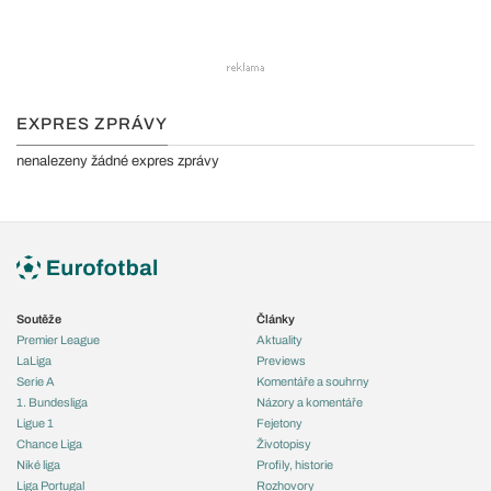
EXPRES ZPRÁVY
nenalezeny žádné expres zprávy
Soutěže
Články
Premier League
Aktuality
LaLiga
Previews
Serie A
Komentáře a souhrny
1. Bundesliga
Názory a komentáře
Ligue 1
Fejetony
Chance Liga
Životopisy
Niké liga
Profily, historie
Liga Portugal
Rozhovory