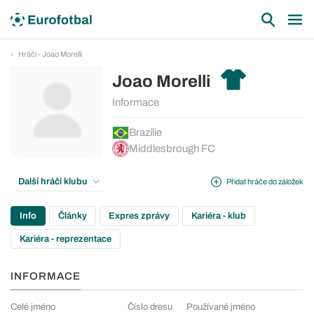
Hráči - Joao Morelli
Joao Morelli
Informace
Brazílie
Middlesbrough FC
Další hráči klubu
Přidat hráče do záložek
Info
Články
Expres zprávy
Kariéra - klub
Kariéra - reprezentace
INFORMACE
Celé jméno
Číslo dresu
Používané jméno