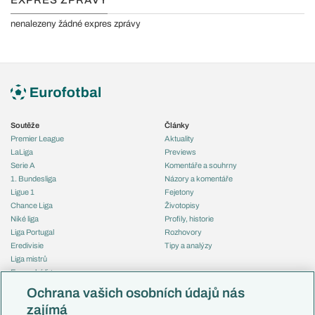
EXPRES ZPRÁVY
nenalezeny žádné expres zprávy
Soutěže
Články
Premier League
Aktuality
LaLiga
Previews
Serie A
Komentáře a souhrny
1. Bundesliga
Názory a komentáře
Ligue 1
Fejetony
Chance Liga
Životopisy
Niké liga
Profily, historie
Liga Portugal
Rozhovory
Eredivisie
Tipy a analýzy
Liga mistrů
Evropská liga
Reprezentace
Konferenční liga
Česko
Ochrana vašich osobních údajů nás
Mistrovství světa
Slovensko
zajímá
Liga národů