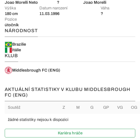
Joao Morelli Neto
?
Joao Morelli
Výška
Datum narození
Váha
180 cm
11.03.1996
?
Pozice
útočník
NÁRODNOST
Brazílie
Itálie
KLUB
Middlesbrough FC (ENG)
AKTUÁLNÍ STATISTIKY V KLUBU MIDDLESBROUGH
FC (ENG)
Soutěž
Z
M
G
GP
VG
OG
žádné statistiky nejsou k dispozici
Kariéra hráče