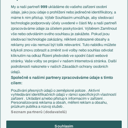
Anglie
Francie
My a naši partneři
999
ukládáme do vašeho zařízení osobní
Témata
Itálie
údaje, jako jsou údaje o prohlížení nebo jedinečné identifikátory, a
Představení týmů MS
Německo
máme k nim přístup. Výběr Souhlasím umožňuje, aby sledovací
EuroSkauting
Španělsko
technologie podporovaly účely uvedené v části My a naši partneři
PL v kostce
Argentina
zpracováváme údaje za účelem poskytování. Výběrem Zamítnout
Evropské koeficienty
Brazílie
vše nebo odvoláním svého souhlasu je zakážete. Pokud jsou
Přestupy
sledovací technologie zakázány, některé zobrazené obsahy a
Přestupové spekulace
reklamy pro vás nemusí být tolik relevantní. Tuto nabídku můžete
Přestupy
Zranění
kdykoli znovu zobrazit a změnit své volby nebo souhlas odvolat
Zápasy
kliknutím na odkaz Řízení předvoleb ve spodní části webové
Livescore
stránky. Vaše volby se projeví v našem Internetová stránka. Další
Kluby
Tipovací soutěž
podrobnosti naleznete v našich Zásadách ochrany osobních
Arsenal FC
Fotbal TV
údajů.
Chelsea FC
Společně s našimi partnery zpracováváme údaje s tímto
Manchester United
cílem:
AC Milán
Juventus FC
Používání přesných údajů o zeměpisné poloze . Aktivní
Bayern Mnichov
vyhledávání identifikačních údajů v rámci specifických vlastností
zařízení . Ukládání a/nebo přístup k informacím v zařízení .
FC Barcelona
Personalizovaná reklama a obsah, měření reklam a obsahu,
Real Madrid
průzkum publika a rozvoj služeb .
Seznam partnerů (dodavatelů)
Souhlasím