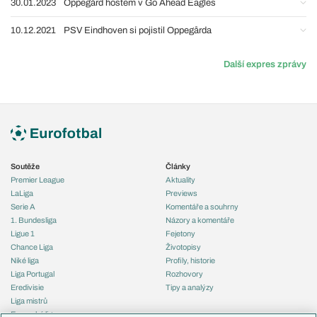
30.01.2023
Oppegård hostem v Go Ahead Eagles
10.12.2021
PSV Eindhoven si pojistil Oppegårda
Další expres zprávy
Soutěže
Články
Premier League
Aktuality
LaLiga
Previews
Serie A
Komentáře a souhrny
1. Bundesliga
Názory a komentáře
Ligue 1
Fejetony
Chance Liga
Životopisy
Niké liga
Profily, historie
Liga Portugal
Rozhovory
Eredivisie
Tipy a analýzy
Liga mistrů
Evropská liga