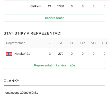
Celkem
24
1336
0
0
0
0
Kariéra hráče
STATISTIKY V REPREZENTACI
Reprezentace
Z
M
G
GP
VG
OG
Norsko "21"
3
270
0
0
0
0
Reprezentační kariéra hráče
ČLÁNKY
nenalezeny žádné články