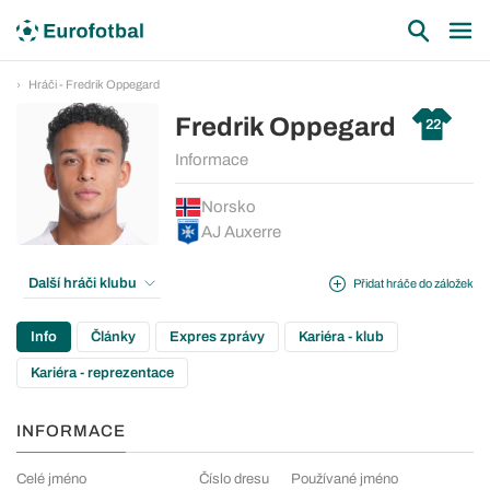
Hráči - Fredrik Oppegard
Fredrik Oppegard
22
Informace
Norsko
AJ Auxerre
Další hráči klubu
Přidat hráče do záložek
Info
Články
Expres zprávy
Kariéra - klub
Kariéra - reprezentace
INFORMACE
Celé jméno
Číslo dresu
Používané jméno