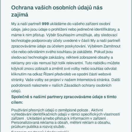
Reprezentace
Konferenční liga
Česko
Ochrana vašich osobních údajů nás
Mistrovství světa
Slovensko
zajímá
Liga národů
Anglie
Francie
My a naši partneři
999
ukládáme do vašeho zařízení osobní
Témata
Itálie
údaje, jako jsou údaje o prohlížení nebo jedinečné identifikátory, a
Představení týmů MS
Německo
máme k nim přístup. Výběr Souhlasím umožňuje, aby sledovací
EuroSkauting
Španělsko
technologie podporovaly účely uvedené v části My a naši partneři
PL v kostce
Argentina
zpracováváme údaje za účelem poskytování. Výběrem Zamítnout
Evropské koeficienty
Brazílie
vše nebo odvoláním svého souhlasu je zakážete. Pokud jsou
Přestupy
sledovací technologie zakázány, některé zobrazené obsahy a
Přestupové spekulace
reklamy pro vás nemusí být tolik relevantní. Tuto nabídku můžete
Přestupy
Zranění
kdykoli znovu zobrazit a změnit své volby nebo souhlas odvolat
Zápasy
kliknutím na odkaz Řízení předvoleb ve spodní části webové
Livescore
stránky. Vaše volby se projeví v našem Internetová stránka. Další
Kluby
Tipovací soutěž
podrobnosti naleznete v našich Zásadách ochrany osobních
Arsenal FC
Fotbal TV
údajů.
Chelsea FC
Společně s našimi partnery zpracováváme údaje s tímto
Manchester United
cílem:
AC Milán
Juventus FC
Používání přesných údajů o zeměpisné poloze . Aktivní
Bayern Mnichov
vyhledávání identifikačních údajů v rámci specifických vlastností
zařízení . Ukládání a/nebo přístup k informacím v zařízení .
FC Barcelona
Personalizovaná reklama a obsah, měření reklam a obsahu,
Real Madrid
průzkum publika a rozvoj služeb .