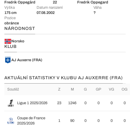
Fredrik Oppegård
22
Fredrik Oppegard
Výška
Datum narození
Váha
175 cm
07.08.2002
?
Pozice
obránce
NÁRODNOST
Norsko
KLUB
AJ Auxerre (FRA)
AKTUÁLNÍ STATISTIKY V KLUBU AJ AUXERRE (FRA)
Soutěž
Z
M
G
GP
VG
OG
Ligue 1 2025/2026
23
1246
0
0
0
0
Coupe de France
1
90
0
0
0
0
2025/2026