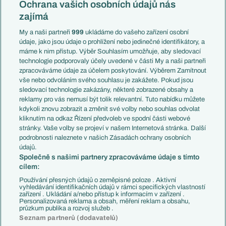
Česko
Ochrana vašich osobních údajů nás
Mistrovství světa
Slovensko
zajímá
Liga národů
Anglie
Francie
My a naši partneři
999
ukládáme do vašeho zařízení osobní
Témata
Itálie
údaje, jako jsou údaje o prohlížení nebo jedinečné identifikátory, a
Představení týmů MS
Německo
máme k nim přístup. Výběr Souhlasím umožňuje, aby sledovací
EuroSkauting
Španělsko
technologie podporovaly účely uvedené v části My a naši partneři
PL v kostce
Argentina
zpracováváme údaje za účelem poskytování. Výběrem Zamítnout
Evropské koeficienty
Brazílie
vše nebo odvoláním svého souhlasu je zakážete. Pokud jsou
Přestupy
sledovací technologie zakázány, některé zobrazené obsahy a
Přestupové spekulace
reklamy pro vás nemusí být tolik relevantní. Tuto nabídku můžete
Přestupy
Zranění
kdykoli znovu zobrazit a změnit své volby nebo souhlas odvolat
Zápasy
kliknutím na odkaz Řízení předvoleb ve spodní části webové
Livescore
stránky. Vaše volby se projeví v našem Internetová stránka. Další
Kluby
Tipovací soutěž
podrobnosti naleznete v našich Zásadách ochrany osobních
Arsenal FC
Fotbal TV
údajů.
Chelsea FC
Společně s našimi partnery zpracováváme údaje s tímto
Manchester United
cílem:
AC Milán
Juventus FC
Používání přesných údajů o zeměpisné poloze . Aktivní
Bayern Mnichov
vyhledávání identifikačních údajů v rámci specifických vlastností
zařízení . Ukládání a/nebo přístup k informacím v zařízení .
FC Barcelona
Personalizovaná reklama a obsah, měření reklam a obsahu,
Real Madrid
průzkum publika a rozvoj služeb .
Seznam partnerů (dodavatelů)