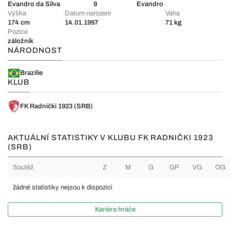
Evandro da Silva
9
Evandro
Výška
Datum narození
Váha
174 cm
14.01.1997
71 kg
Pozice
záložník
NÁRODNOST
Brazílie
KLUB
FK Radnički 1923 (SRB)
AKTUÁLNÍ STATISTIKY V KLUBU FK RADNIČKI 1923
(SRB)
Soutěž
Z
M
G
GP
VG
OG
žádné statistiky nejsou k dispozici
Kariéra hráče