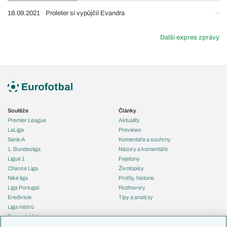
18.09.2021
Proleter si vypůjčil Evandra
Další expres zprávy
Soutěže
Články
Premier League
Aktuality
LaLiga
Previews
Serie A
Komentáře a souhrny
1. Bundesliga
Názory a komentáře
Ligue 1
Fejetony
Chance Liga
Životopisy
Niké liga
Profily, historie
Liga Portugal
Rozhovory
Eredivisie
Tipy a analýzy
Liga mistrů
Evropská liga
Reprezentace
Konferenční liga