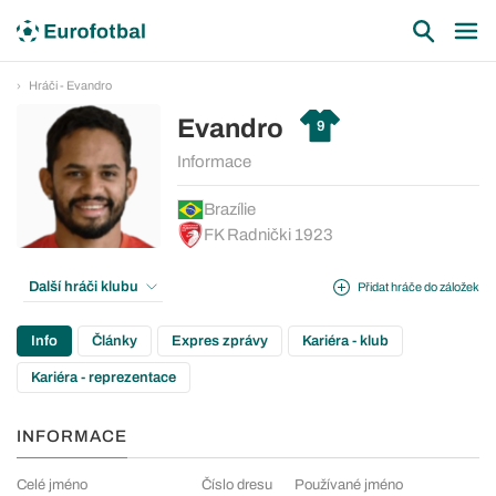
Hráči - Evandro
Evandro
9
Informace
Brazílie
FK Radnički 1923
Další hráči klubu
Přidat hráče do záložek
Info
Články
Expres zprávy
Kariéra - klub
Kariéra - reprezentace
INFORMACE
Celé jméno
Číslo dresu
Používané jméno