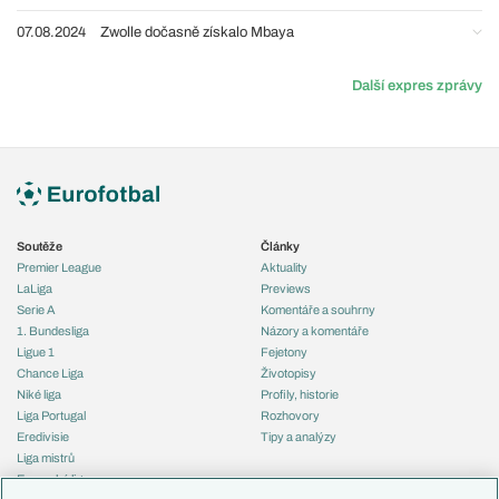
07.08.2024
Zwolle dočasně získalo Mbaya
Další expres zprávy
Soutěže
Články
Premier League
Aktuality
LaLiga
Previews
Serie A
Komentáře a souhrny
1. Bundesliga
Názory a komentáře
Ligue 1
Fejetony
Chance Liga
Životopisy
Niké liga
Profily, historie
Liga Portugal
Rozhovory
Eredivisie
Tipy a analýzy
Liga mistrů
Evropská liga
Reprezentace