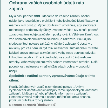
Konferenční liga
Česko
Ochrana vašich osobních údajů nás
Mistrovství světa
Slovensko
zajímá
Liga národů
Anglie
Francie
My a naši partneři
999
ukládáme do vašeho zařízení osobní
Témata
Itálie
údaje, jako jsou údaje o prohlížení nebo jedinečné identifikátory, a
Představení týmů MS
Německo
máme k nim přístup. Výběr Souhlasím umožňuje, aby sledovací
EuroSkauting
Španělsko
technologie podporovaly účely uvedené v části My a naši partneři
PL v kostce
Argentina
zpracováváme údaje za účelem poskytování. Výběrem Zamítnout
Evropské koeficienty
Brazílie
vše nebo odvoláním svého souhlasu je zakážete. Pokud jsou
Přestupy
sledovací technologie zakázány, některé zobrazené obsahy a
Přestupové spekulace
reklamy pro vás nemusí být tolik relevantní. Tuto nabídku můžete
Přestupy
Zranění
kdykoli znovu zobrazit a změnit své volby nebo souhlas odvolat
Zápasy
kliknutím na odkaz Řízení předvoleb ve spodní části webové
Livescore
stránky. Vaše volby se projeví v našem Internetová stránka. Další
Kluby
Tipovací soutěž
podrobnosti naleznete v našich Zásadách ochrany osobních
Arsenal FC
Fotbal TV
údajů.
Chelsea FC
Společně s našimi partnery zpracováváme údaje s tímto
Manchester United
cílem:
AC Milán
Juventus FC
Používání přesných údajů o zeměpisné poloze . Aktivní
Bayern Mnichov
vyhledávání identifikačních údajů v rámci specifických vlastností
zařízení . Ukládání a/nebo přístup k informacím v zařízení .
FC Barcelona
Personalizovaná reklama a obsah, měření reklam a obsahu,
Real Madrid
průzkum publika a rozvoj služeb .
Seznam partnerů (dodavatelů)