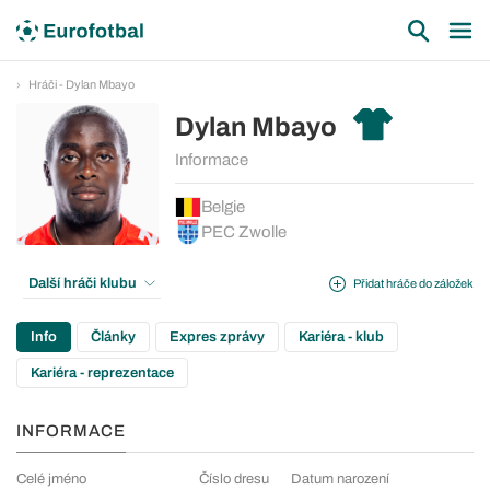
Hráči - Dylan Mbayo
Dylan Mbayo
Informace
Belgie
PEC Zwolle
Další hráči klubu
Přidat hráče do záložek
Info
Články
Expres zprávy
Kariéra - klub
Kariéra - reprezentace
INFORMACE
Celé jméno
Číslo dresu
Datum narození