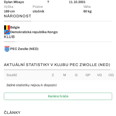
Dylan Mbayo
?
11.10.2001
Výška
Pozice
Váha
169 cm
útočník
60 kg
NÁRODNOST
Belgie
Demokratická republika Kongo
KLUB
PEC Zwolle (NED)
AKTUÁLNÍ STATISTIKY V KLUBU PEC ZWOLLE (NED)
Soutěž
Z
M
G
GP
VG
OG
žádné statistiky nejsou k dispozici
Kariéra hráče
ČLÁNKY