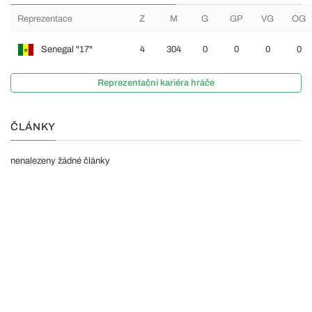
Reprezentace
Z
M
G
GP
VG
OG
Senegal "17"
4
304
0
0
0
0
Reprezentační kariéra hráče
ČLÁNKY
nenalezeny žádné články