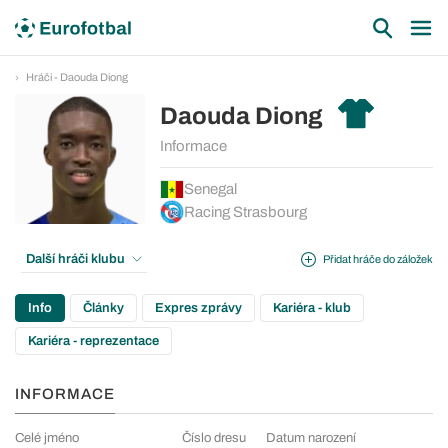
Hráči - Daouda Diong
Daouda Diong
Informace
Senegal
Racing Strasbourg
Další hráči klubu
Přidat hráče do záložek
Info
Články
Expres zprávy
Kariéra - klub
Kariéra - reprezentace
INFORMACE
Celé jméno
Číslo dresu
Datum narození