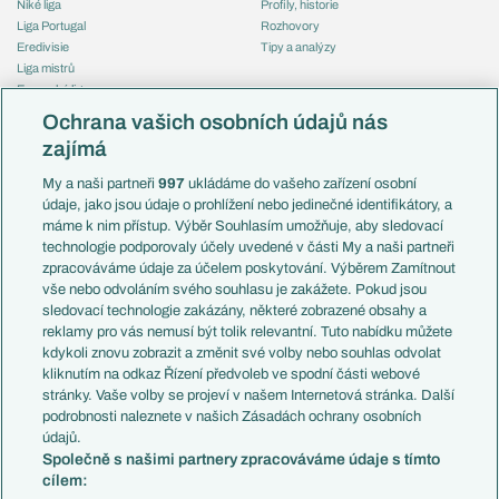
Niké liga
Profily, historie
Liga Portugal
Rozhovory
Eredivisie
Tipy a analýzy
Liga mistrů
Evropská liga
Reprezentace
Konferenční liga
Česko
Ochrana vašich osobních údajů nás
Mistrovství světa
Slovensko
zajímá
Liga národů
Anglie
Francie
My a naši partneři
997
ukládáme do vašeho zařízení osobní
Témata
Itálie
údaje, jako jsou údaje o prohlížení nebo jedinečné identifikátory, a
Představení týmů MS
Německo
máme k nim přístup. Výběr Souhlasím umožňuje, aby sledovací
EuroSkauting
Španělsko
technologie podporovaly účely uvedené v části My a naši partneři
PL v kostce
Argentina
zpracováváme údaje za účelem poskytování. Výběrem Zamítnout
Evropské koeficienty
Brazílie
vše nebo odvoláním svého souhlasu je zakážete. Pokud jsou
Přestupy
sledovací technologie zakázány, některé zobrazené obsahy a
Přestupové spekulace
reklamy pro vás nemusí být tolik relevantní. Tuto nabídku můžete
Přestupy
Zranění
kdykoli znovu zobrazit a změnit své volby nebo souhlas odvolat
Zápasy
kliknutím na odkaz Řízení předvoleb ve spodní části webové
Livescore
stránky. Vaše volby se projeví v našem Internetová stránka. Další
Kluby
Tipovací soutěž
podrobnosti naleznete v našich Zásadách ochrany osobních
Arsenal FC
Fotbal TV
údajů.
Chelsea FC
Společně s našimi partnery zpracováváme údaje s tímto
Manchester United
cílem:
AC Milán