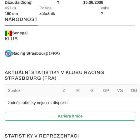
Daouda Diong
?
15.06.2006
Výška
Pozice
Váha
190 cm
záložník
?
NÁRODNOST
Senegal
KLUB
Racing Strasbourg (FRA)
AKTUÁLNÍ STATISTIKY V KLUBU RACING
STRASBOURG (FRA)
Soutěž
Z
M
G
GP
VG
OG
žádné statistiky nejsou k dispozici
Kariéra hráče
STATISTIKY V REPREZENTACI