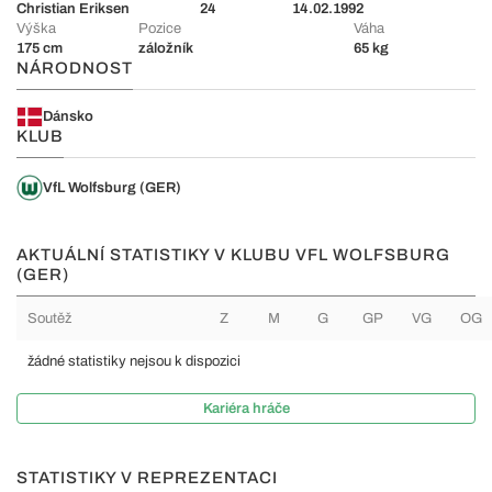
Christian Eriksen
24
14.02.1992
Výška
Pozice
Váha
175 cm
záložník
65 kg
NÁRODNOST
Dánsko
KLUB
VfL Wolfsburg (GER)
AKTUÁLNÍ STATISTIKY V KLUBU VFL WOLFSBURG
(GER)
Soutěž
Z
M
G
GP
VG
OG
žádné statistiky nejsou k dispozici
Kariéra hráče
STATISTIKY V REPREZENTACI