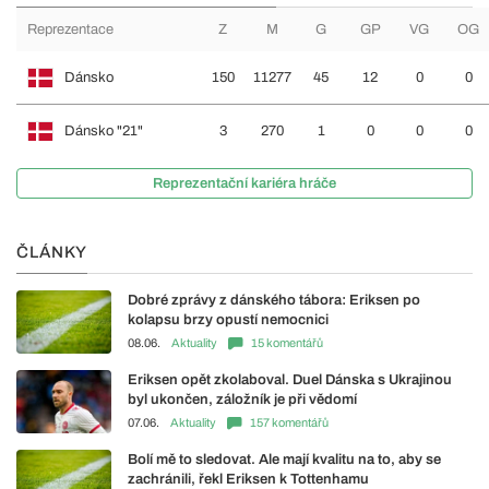
Reprezentace
Z
M
G
GP
VG
OG
Dánsko
150
11277
45
12
0
0
Dánsko "21"
3
270
1
0
0
0
Reprezentační kariéra hráče
ČLÁNKY
Dobré zprávy z dánského tábora: Eriksen po
kolapsu brzy opustí nemocnici
08.06.
Aktuality
15 komentářů
Eriksen opět zkolaboval. Duel Dánska s Ukrajinou
byl ukončen, záložník je při vědomí
07.06.
Aktuality
157 komentářů
Bolí mě to sledovat. Ale mají kvalitu na to, aby se
zachránili, řekl Eriksen k Tottenhamu