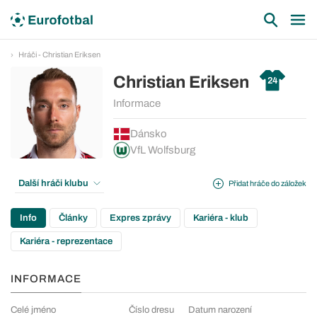
Hráči - Christian Eriksen
Christian Eriksen
24
Informace
Dánsko
VfL Wolfsburg
Další hráči klubu
Přidat hráče do záložek
Info
Články
Expres zprávy
Kariéra - klub
Kariéra - reprezentace
INFORMACE
Celé jméno
Číslo dresu
Datum narození