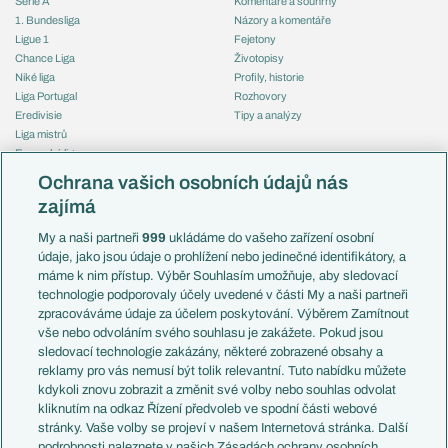
Serie A
Komentáře a souhrny
1. Bundesliga
Názory a komentáře
Ligue 1
Fejetony
Chance Liga
Životopisy
Niké liga
Profily, historie
Liga Portugal
Rozhovory
Eredivisie
Tipy a analýzy
Liga mistrů
Evropská liga
Reprezentace
Konferenční liga
Česko
Ochrana vašich osobních údajů nás
Mistrovství světa
Slovensko
zajímá
Liga národů
Anglie
Francie
My a naši partneři
999
ukládáme do vašeho zařízení osobní
Témata
Itálie
údaje, jako jsou údaje o prohlížení nebo jedinečné identifikátory, a
Představení týmů MS
Německo
máme k nim přístup. Výběr Souhlasím umožňuje, aby sledovací
EuroSkauting
Španělsko
technologie podporovaly účely uvedené v části My a naši partneři
PL v kostce
Argentina
zpracováváme údaje za účelem poskytování. Výběrem Zamítnout
Evropské koeficienty
Brazílie
vše nebo odvoláním svého souhlasu je zakážete. Pokud jsou
Přestupy
sledovací technologie zakázány, některé zobrazené obsahy a
Přestupové spekulace
reklamy pro vás nemusí být tolik relevantní. Tuto nabídku můžete
Přestupy
Zranění
kdykoli znovu zobrazit a změnit své volby nebo souhlas odvolat
Zápasy
kliknutím na odkaz Řízení předvoleb ve spodní části webové
Livescore
stránky. Vaše volby se projeví v našem Internetová stránka. Další
Kluby
Tipovací soutěž
podrobnosti naleznete v našich Zásadách ochrany osobních
Arsenal FC