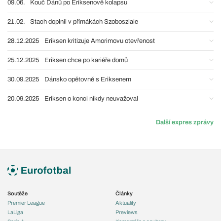
09.06.
Kouč Dánů po Eriksenově kolapsu
21.02.
Stach doplnil v přímákách Szoboszlaie
28.12.2025
Eriksen kritizuje Amorimovu otevřenost
25.12.2025
Eriksen chce po kariéře domů
30.09.2025
Dánsko opětovně s Eriksenem
20.09.2025
Eriksen o konci nikdy neuvažoval
Další expres zprávy
Soutěže
Články
Premier League
Aktuality
LaLiga
Previews