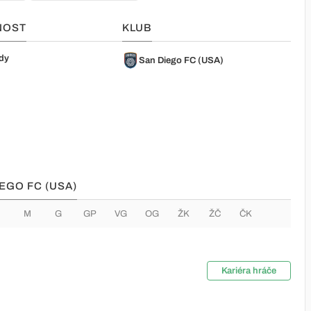
NOST
KLUB
dy
San Diego FC (USA)
IEGO FC (USA)
M
G
GP
VG
OG
ŽK
ŽČ
ČK
Kariéra hráče