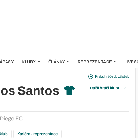
ÁPASY
KLUBY
ČLÁNKY
REPREZENTACE
LIVES
Přidat hráče do záložek
Dos Santos
Další hráči klubu
Diego FC
 klub
Kariéra - reprezentace