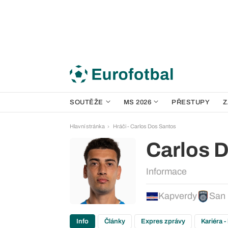
SOUTĚŽE
MS 2026
PŘESTUPY
Z
Hlavní stránka
Hráči - Carlos Dos Santos
Carlos 
Informace
Kapverdy
San 
Info
Články
Expres zprávy
Kariéra -