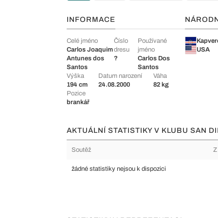
INFORMACE
NÁROD
Celé jméno
Číslo
Používané
Kapver
Carlos Joaquim
dresu
jméno
USA
Antunes dos
?
Carlos Dos
Santos
Santos
Výška
Datum narození
Váha
194 cm
24.08.2000
82 kg
Pozice
brankář
AKTUÁLNÍ STATISTIKY V KLUBU SAN D
Soutěž
Z
žádné statistiky nejsou k dispozici