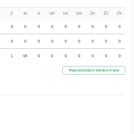
Z
M
G
GP
VG
OG
ŽK
ŽČ
ČK
0
0
0
0
0
0
0
0
0
0
0
0
0
0
0
0
0
0
1
45
0
0
0
0
0
0
0
Reprezentační kariéra hráče