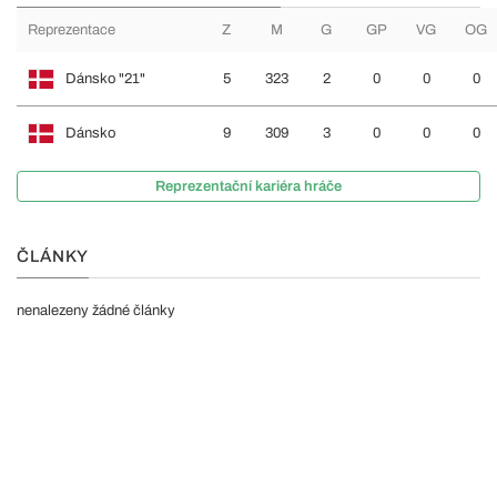
Reprezentace
Z
M
G
GP
VG
OG
Dánsko "21"
5
323
2
0
0
0
Dánsko
9
309
3
0
0
0
Reprezentační kariéra hráče
ČLÁNKY
nenalezeny žádné články