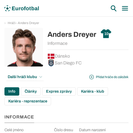
Hráči - Anders Dreyer
Anders Dreyer
10
Informace
Dánsko
San Diego FC
Další hráči klubu
Přidat hráče do záložek
Info
Články
Expres zprávy
Kariéra - klub
Kariéra - reprezentace
INFORMACE
Celé jméno
Číslo dresu
Datum narození