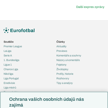
Další expres zprávy
Soutěže
Články
Premier League
Aktuality
LaLiga
Previews
Serie A
Komentáře a souhrny
1. Bundesliga
Názory a komentáře
Ligue 1
Fejetony
Chance Liga
Životopisy
Niké liga
Profily, historie
Liga Portugal
Rozhovory
Eredivisie
Tipy a analýzy
Liga mistrů
Evropská liga
Reprezentace
Konferenční liga
Česko
Ochrana vašich osobních údajů nás
Mistrovství světa
Slovensko
zajímá
Liga národů
Anglie