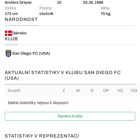
Anders Dreyer
10
02.05.1998
Výška
Pozice
Váha
172 cm
útočník
70 kg
NÁRODNOST
Dánsko
KLUB
San Diego FC (USA)
AKTUÁLNÍ STATISTIKY V KLUBU SAN DIEGO FC
(USA)
Soutěž
Z
M
G
GP
VG
OG
žádné statistiky nejsou k dispozici
Kariéra hráče
STATISTIKY V REPREZENTACI