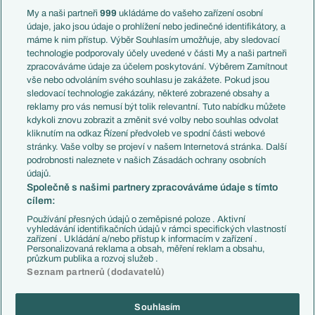
Francie
My a naši partneři
999
ukládáme do vašeho zařízení osobní
Témata
Itálie
údaje, jako jsou údaje o prohlížení nebo jedinečné identifikátory, a
Představení týmů MS
Německo
máme k nim přístup. Výběr Souhlasím umožňuje, aby sledovací
EuroSkauting
Španělsko
technologie podporovaly účely uvedené v části My a naši partneři
PL v kostce
Argentina
zpracováváme údaje za účelem poskytování. Výběrem Zamítnout
Evropské koeficienty
Brazílie
vše nebo odvoláním svého souhlasu je zakážete. Pokud jsou
Přestupy
sledovací technologie zakázány, některé zobrazené obsahy a
Přestupové spekulace
reklamy pro vás nemusí být tolik relevantní. Tuto nabídku můžete
Přestupy
Zranění
kdykoli znovu zobrazit a změnit své volby nebo souhlas odvolat
Zápasy
kliknutím na odkaz Řízení předvoleb ve spodní části webové
Livescore
stránky. Vaše volby se projeví v našem Internetová stránka. Další
Kluby
Tipovací soutěž
podrobnosti naleznete v našich Zásadách ochrany osobních
Arsenal FC
Fotbal TV
údajů.
Chelsea FC
Společně s našimi partnery zpracováváme údaje s tímto
Manchester United
cílem:
AC Milán
Juventus FC
Používání přesných údajů o zeměpisné poloze . Aktivní
Bayern Mnichov
vyhledávání identifikačních údajů v rámci specifických vlastností
zařízení . Ukládání a/nebo přístup k informacím v zařízení .
FC Barcelona
Personalizovaná reklama a obsah, měření reklam a obsahu,
Real Madrid
průzkum publika a rozvoj služeb .
Seznam partnerů (dodavatelů)
Souhlasím