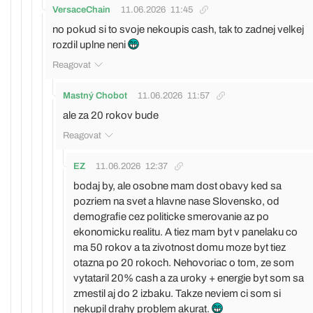
VersaceChain
11.06.2026
11:45
no pokud si to svoje nekoupis cash, tak to zadnej velkej
rozdil uplne neni
Reagovat
Mastný Chobot
11.06.2026
11:57
ale za 20 rokov bude
Reagovat
EZ
11.06.2026
12:37
bodaj by, ale osobne mam dost obavy ked sa
pozriem na svet a hlavne nase Slovensko, od
demografie cez politicke smerovanie az po
ekonomicku realitu. A tiez mam byt v panelaku co
ma 50 rokov a ta zivotnost domu moze byt tiez
otazna po 20 rokoch. Nehovoriac o tom, ze som
vytataril 20% cash a za uroky + energie byt som sa
zmestil aj do 2 izbaku. Takze neviem ci som si
nekupil drahy problem akurat.