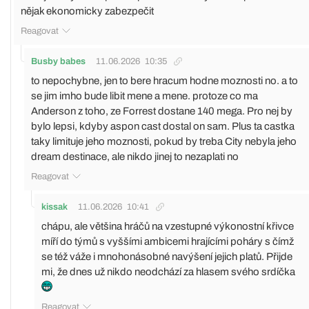
nějak ekonomicky zabezpečit
Reagovat
Busby babes
11.06.2026
10:35
to nepochybne, jen to bere hracum hodne moznosti no. a to
se jim imho bude libit mene a mene. protoze co ma
Anderson z toho, ze Forrest dostane 140 mega. Pro nej by
bylo lepsi, kdyby aspon cast dostal on sam. Plus ta castka
taky limituje jeho moznosti, pokud by treba City nebyla jeho
dream destinace, ale nikdo jinej to nezaplati no
Reagovat
kissak
11.06.2026
10:41
chápu, ale většina hráčů na vzestupné výkonostní křivce
míří do týmů s vyššími ambicemi hrajícími poháry s čímž
se též váže i mnohonásobné navýšení jejich platů. Přijde
mi, že dnes už nikdo neodchází za hlasem svého srdíčka
Reagovat