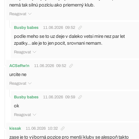
nemá tak silnú pozíciu ako priemerný klub.
Reagovat
Busby babes
11.06.2026
09:52
podle meho se to uz deje v daleko vetsi mire nez par let
zpatky... ale je to jen pocit, srovnani nemam.
Reagovat
ACSeRw!n
11.06.2026
09:52
urcite ne
Reagovat
Busby babes
11.06.2026
09:59
ok
Reagovat
kissak
11.06.2026
10:32
zase je to výborná pozice pro menší kluby se alespoň takto