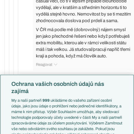
casual věci, co ti v lepším případě dlouhodobě
vydělají, ale v kratším a střwdním horizontu ti to
vydělá stejně hovno. Nemovitost by se ti mezitím
zhodnocovala doslova pod prdelí a sama.
V ČR má podle mě (dobrovolný) nájem smysl
jen jako přechodné řešení nebo když potřebuješ
extra mobilitu, kterou ale v rámci velikosti státu
máš i tak velkou. Já studoval/pracuji napříč třemi
kraji a pohoda, když má člověk auto.
Reagovat
smazaný uživatel
11.06.2026
13:13
Ochrana vašich osobních údajů nás
Kromě vlastnického práva v tom rozdíl není.
zajímá
Reagovat
My a naši partneři
999
ukládáme do vašeho zařízení osobní
údaje, jako jsou údaje o prohlížení nebo jedinečné identifikátory, a
Mastný Chobot
11.06.2026
13:16
máme k nim přístup. Výběr Souhlasím umožňuje, aby sledovací
No jo, taký detail no
technologie podporovaly účely uvedené v části My a naši partneři
zpracováváme údaje za účelem poskytování. Výběrem Zamítnout
Reagovat
vše nebo odvoláním svého souhlasu je zakážete. Pokud jsou