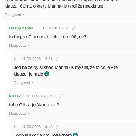
klauzuli 60m£ o který Marinakis tvrdí že neexistuje.
Reagovat
Busby babes
11.06.2026
09:52
to by pak City nenabizelo tech 105, ne?
Reagovat
jk
11.06.2026
13:51
Jedině že by si snad Marinakis myslel, že to co je v té
klauzuli je málo
Reagovat
kissak
11.06.2026
10:33
toho Gibse je škoda, co?
Reagovat
jk
11.06.2026
10:43
Toho je škoda pro Tottenham