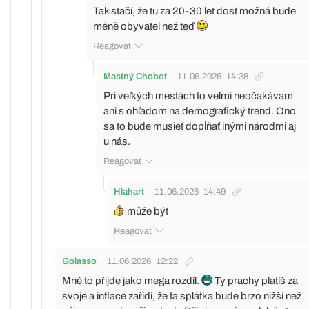
Tak stačí, že tu za 20-30 let dost možná bude
méně obyvatel než teď
Reagovat
Mastný Chobot
11.06.2026
14:38
Pri veľkých mestách to veľmi neočakávam
ani s ohľadom na demografický trend. Ono
sa to bude musieť dopĺňať inými národmi aj
u nás.
Reagovat
Hlahart
11.06.2026
14:49
může být
Reagovat
Golasso
11.06.2026
12:22
Mně to přijde jako mega rozdíl.
Ty prachy platíš za
svoje a inflace zařídí, že ta splátka bude brzo nižší než