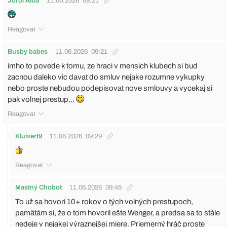
Jordi Alba
11.06.2026
09:21
Reagovat
Busby babes
11.06.2026
09:21
imho to povede k tomu, ze hraci v mensich klubech si bud
zacnou daleko vic davat do smluv nejake rozumne vykupky
nebo proste nebudou podepisovat nove smlouvy a vycekaj si
pak volnej prestup...
Reagovat
Kluivert9
11.06.2026
09:29
Reagovat
Mastný Chobot
11.06.2026
09:45
To už sa hovorí 10+ rokov o tých voľných prestupoch,
pamätám si, že o tom hovoril ešte Wenger, a predsa sa to stále
nedeje v nejakej výraznejšej miere. Priemerný hráč proste