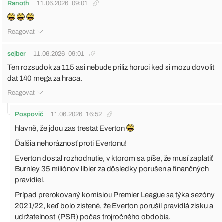
Ranoth
11.06.2026
09:01
Reagovat
sejber
11.06.2026
09:01
Ten rozsudok za 115 asi nebude priliz horuci ked si mozu dovolit
dat 140 mega za hraca.
Reagovat
Pospovič
11.06.2026
16:52
hlavně, že jdou zas trestat Everton
Ďalšia nehoráznosť proti Evertonu!
Everton dostal rozhodnutie, v ktorom sa píše, že musí zaplatiť
Burnley 35 miliónov libier za dôsledky porušenia finančných
pravidiel.
Prípad prerokovaný komisiou Premier League sa týka sezóny
2021/22, keď bolo zistené, že Everton porušil pravidlá zisku a
udržateľnosti (PSR) počas trojročného obdobia.