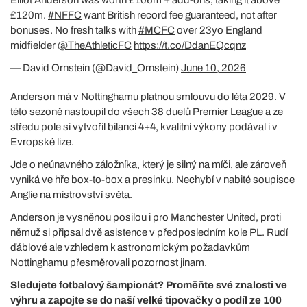
£120m.
#NFFC
want British record fee guaranteed, not after
bonuses. No fresh talks with
#MCFC
over 23yo England
midfielder
@TheAthleticFC
https://t.co/DdanEQcqnz
— David Ornstein (@David_Ornstein)
June 10, 2026
Anderson má v Nottinghamu platnou smlouvu do léta 2029. V
této sezoně nastoupil do všech 38 duelů Premier League a ze
středu pole si vytvořil bilanci 4+4, kvalitní výkony podával i v
Evropské lize.
Jde o neúnavného záložníka, který je silný na míči, ale zároveň
vyniká ve hře box-to-box a presinku. Nechybí v nabité soupisce
Anglie na mistrovství světa.
Anderson je vysněnou posilou i pro Manchester United, proti
němuž si připsal dvě asistence v předposledním kole PL. Rudí
ďáblové ale vzhledem k astronomickým požadavkům
Nottinghamu přesměrovali pozornost jinam.
Sledujete fotbalový šampionát? Proměňte své znalosti ve
výhru a zapojte se do naší velké tipovačky o podíl ze 100