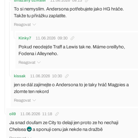
smazaný uživatel
11.06.2026
09:13
To si nemyslím. Andersona potřebujete jako HG hráče.
Takže tu přirážku zaplatíte.
Reagovat
Kinky7
11.06.2026
09:30
Pokud neodejde Traff a Lewis tak ne. Máme oreillyho,
Fodena i Alleyneho.
Reagovat
kissak
11.06.2026
10:30
jen se dál zajímejte o Andersona to je taky hráč Magpies a
zlomte ten rekord
Reagovat
oli9
11.06.2026
11:18
Ja snad doufam ze City to delaji jen proto ze ho nechaji
Chelsea
a sponuji cenu jak nekde na dražbě