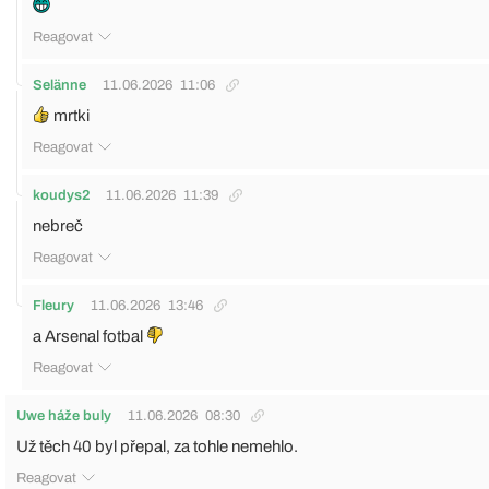
Reagovat
Selänne
11.06.2026
11:06
mrtki
Reagovat
koudys2
11.06.2026
11:39
nebreč
Reagovat
Fleury
11.06.2026
13:46
a Arsenal fotbal
Reagovat
Uwe háže buly
11.06.2026
08:30
Už těch 40 byl přepal, za tohle nemehlo.
Reagovat