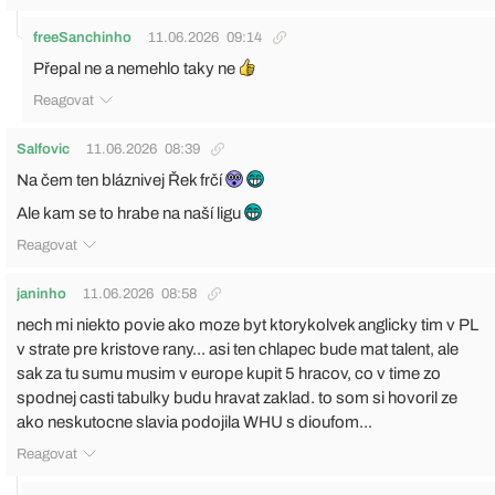
freeSanchinho
11.06.2026
09:14
Přepal ne a nemehlo taky ne
Reagovat
Salfovic
11.06.2026
08:39
Na čem ten bláznivej Řek frčí
Ale kam se to hrabe na naší ligu
Reagovat
janinho
11.06.2026
08:58
nech mi niekto povie ako moze byt ktorykolvek anglicky tim v PL
v strate pre kristove rany... asi ten chlapec bude mat talent, ale
sak za tu sumu musim v europe kupit 5 hracov, co v time zo
spodnej casti tabulky budu hravat zaklad. to som si hovoril ze
ako neskutocne slavia podojila WHU s dioufom...
Reagovat