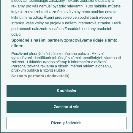
sledovací technologie zakázány, některé zobrazené obsahy a
smazaný uživatel
11.06.2026
13:21
reklamy pro vás nemusí být tolik relevantní. Tuto nabídku můžete
kdykoli znovu zobrazit a změnit své volby nebo souhlas odvolat
Měl sem obojí a náklady byly +-stejné. V dnešní
kliknutím na odkaz Řízení předvoleb ve spodní části webové
době už lidi neberou vlastnictví zas tak důležitě.
stránky. Vaše volby se projeví v našem Internetová stránka. Další
Někteří to i vyhledávají, aby nic nevlastnili. Pak si na
podrobnosti naleznete v našich Zásadách ochrany osobních
nich nemá exekutor co vzít.
údajů.
Společně s našimi partnery zpracováváme údaje s tímto
Reagovat
cílem:
Bayern +
13.06.2026
11:56
Používání přesných údajů o zeměpisné poloze . Aktivní
vyhledávání identifikačních údajů v rámci specifických vlastností
zařízení . Ukládání a/nebo přístup k informacím v zařízení .
Personalizovaná reklama a obsah, měření reklam a obsahu,
průzkum publika a rozvoj služeb .
Reagovat
Seznam partnerů (dodavatelů)
Rezan
11.06.2026
14:40
Souhlasím
a co teprve žít v podnájmu u rodičů
Reagovat
Zamítnout vše
oli9
11.06.2026
11:16
Řízení předvoleb
Reagovat