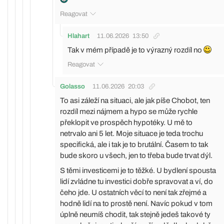
Reagovat
Hlahart
11.06.2026
13:50
Tak v mém případě je to výrazný rozdíl no
Reagovat
Golasso
11.06.2026
20:03
To asi záleží na situaci, ale jak píše Chobot, ten
rozdíl mezi nájmem a hypo se může rychle
překlopit ve prospěch hypotéky. U mě to
netrvalo ani 5 let. Moje situace je teda trochu
specifická, ale i tak je to brutální. Časem to tak
bude skoro u všech, jen to třeba bude trvat dýl.
S těmi investicemi je to těžké. U bydlení spousta
lidí zvládne tu investici dobře spravovat a ví, do
čeho jde. U ostatních věcí to není tak zřejmé a
hodně lidí na to prostě není. Navíc pokud v tom
úplně neumíš chodit, tak stejně jedeš takové ty