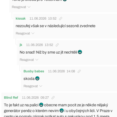
Reagovat
kissak
11.06.2026
10:52
nezoufej však se v následující sezoně zvednete
Reagovat
jk
11.06.2026
13:52
No snad! Níž by sme uz jít nechtěli
Reagovat
Busby babes
11.06.2026
14:08
skoda
Reagovat
Blind Ref
11.06.2026
09:27
To je fakt uz na palici
obecne mam pocit ze je někde nějaký
generátor peněz o kterém nevim
i u obyčejných lidi. V Praze v
centru je pomalu zázrak potkat auto s nakupkou pod 1,5 mega.