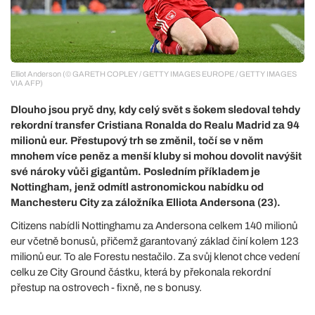
Elliot Anderson (© GARETH COPLEY / GETTY IMAGES EUROPE / GETTY IMAGES
VIA AFP)
Dlouho jsou pryč dny, kdy celý svět s šokem sledoval tehdy
rekordní transfer Cristiana Ronalda do Realu Madrid za 94
milionů eur. Přestupový trh se změnil, točí se v něm
mnohem více peněz a menší kluby si mohou dovolit navýšit
své nároky vůči gigantům. Posledním příkladem je
Nottingham, jenž odmítl astronomickou nabídku od
Manchesteru City za záložníka Elliota Andersona (23).
Citizens nabídli Nottinghamu za Andersona celkem 140 milionů
eur včetně bonusů, přičemž garantovaný základ činí kolem 123
milionů eur. To ale Forestu nestačilo. Za svůj klenot chce vedení
celku ze City Ground částku, která by překonala rekordní
přestup na ostrovech - fixně, ne s bonusy.