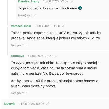
Bandita_Harry
13.06.2026
22:04
To je anomalia, to sa snáď zhodneme
Reagovat
VersaceChain
11.06.2026
11:00
Tak oni penize nepotrebujou, 140M muzou vysolit aniz by
prodavali Andersona, kterej je jeden z nej zalozniku v lize.
Reagovat
Rudnevs
11.06.2026
18:51
To zvycajne nejde tak lahko. Ked spravis takyto predaj a
kluby o tom vedia, väcsinou sa ta potom snazia riadne
natiahnut o peniaze. Vid Barca po Neymarovi.
Asi by som za 140 tiez predal, ale najst potom hracov za
slusnu cenu môze byt vyzva.
Reagovat
Salfovic
11.06.2026
09:06