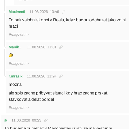
Maximm9
11.06.2026
10:49
To pak vsichni skonci v Realu, kdyz budou odchazet jako volni
hraci
Reagovat
Manik...
11.06.2026
11:01
Reagovat
r.mrazik
11.06.2026
11:24
mozna
ale spis zacne pribyvat situaci,kdy hrac zacne prskat,
stavkovat a delat bordel
Reagovat
jk
11.06.2026
09:23
To budeme čumět až v Manchesteru zjistí, že má výstupní