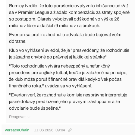
Burnley tvrdilo, že toto porušenie ovplyvnilo ich šance udržať
sa v Premier League a žiadalo kompenzáciu za straty spojené
so zostupom. Clarets vybojovali odškodné vo výške 26
miliónov libier a ďalších 9 miliónov na úrokoch.
Everton sa proti rozhodnutiu odvolal a bude bojovať veľmi
dôrazne.
Klub vo vyhlásení uviedol, že je "presvedčený, že rozhodnutie
je zásadne chybné po právnej aj faktickej stránke".
"Toto rozhodnutie vytvára nebezpečný a nefunkčný
precedens pre anglický futbal, keďže je založené na princípe,
že klub môže porušiť finančné pravidlá kedykoľvek počas
finančného roka," uvádza sa vo vyhlásení.
"Everton verí, že rozhodnutie komisie nesprávne interpretuje
jasné dôkazy predložené jeho právnymi zástupcami a že
odvolanie bude úspešné."
Reagovat
VersaceChain
11.06.2026
09:04