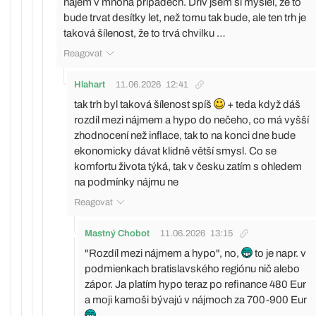
nájem v mnoha případech. Dřív jsem si myslel, že to
bude trvat desítky let, než tomu tak bude, ale ten trh je
taková šílenost, že to trvá chvilku …
Reagovat
Hlahart
11.06.2026
12:41
tak trh byl taková šílenost spíš
+ teda když dáš
rozdíl mezi nájmem a hypo do nečeho, co má vyšší
zhodnocení než inflace, tak to na konci dne bude
ekonomicky dávat klidně větší smysl. Co se
komfortu života týká, tak v česku zatím s ohledem
na podmínky nájmu ne
Reagovat
Mastný Chobot
11.06.2026
13:15
"Rozdíl mezi nájmem a hypo", no,
to je napr. v
podmienkach bratislavského regiónu nič alebo
zápor. Ja platím hypo teraz po refinance 480 Eur
a moji kamoši bývajú v nájmoch za 700-900 Eur