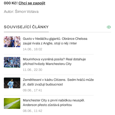
000 Kč!
Chci se zapojit
Autor: Šimon Votava
SOUVISEJÍCÍ ČLÁNKY
Gusto v hledáčku gigantů. Obránce Chelsea
zaujal rivala z Anglie, stojí o něj i Inter
14.06., 16:02
Mourinhova vysněná posila? Real dotahuje
příchod hvězdy Manchesteru City
11.06., 22:30
Zemětřesení v kádru Citizens. Sedm hráčů může
jít, další zvažují budoucnost
09.06., 17:41
Manchester City s první nabídkou neuspěl.
Anderson přesto zůstává prioritou
08.06., 11:42