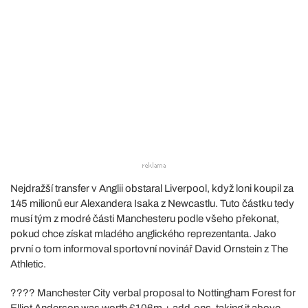
Nejdražší transfer v Anglii obstaral Liverpool, když loni koupil za
145 milionů eur Alexandera Isaka z Newcastlu. Tuto částku tedy
musí tým z modré části Manchesteru podle všeho překonat,
pokud chce získat mladého anglického reprezentanta. Jako
první o tom informoval sportovní novinář David Ornstein z The
Athletic.
???? Manchester City verbal proposal to Nottingham Forest for
Elliot Anderson was worth £106m + add-ons, taking it above