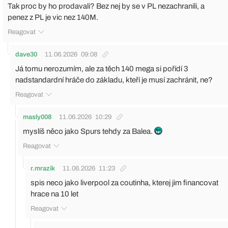
Tak proc by ho prodavali? Bez nej by se v PL nezachranili, a
penez z PL je vic nez 140M.
Reagovat
dave30
11.06.2026
09:08
Já tomu nerozumím, ale za těch 140 mega si pořídí 3
nadstandardní hráče do základu, kteří je musí zachránit, ne?
Reagovat
masly008
11.06.2026
10:29
myslíš něco jako Spurs tehdy za Balea.
Reagovat
r.mrazik
11.06.2026
11:23
spis neco jako liverpool za coutinha, kterej jim financovat
hrace na 10 let
Reagovat