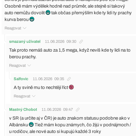
Osobně mám výdělek hodně nad průměr, ale stejně si takový
auto nemůžu dovolit
tak občas přemýšlím kde ty lidi ty prachy
kurva berou
Reagovat
smazaný uživatel
11.06.2026
09:30
Tak proto nemáš auto za 1,5 mega, když nevíš kde ty lidi na to
berou prachy.
Reagovat
Salfovic
11.06.2026
09:35
A ty svině mu to nechtějí říct
Reagovat
Mastný Chobot
11.06.2026
09:47
v SR (a určite aj v ČR) je auto znakom statusu podobne ako v
Albánsku
Tiež mám kopu známych, čo žijú v podnájmoch /
u rodičov, ale nové auto si kupujú každé 3 roky