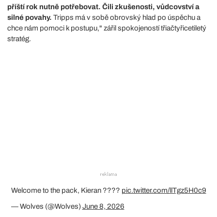
příští rok nutně potřebovat. Čili zkušenosti, vůdcovství a
silné povahy.
Tripps má v sobě obrovský hlad po úspěchu a
chce nám pomoci k postupu," zářil spokojeností třiačtyřicetiletý
stratég.
Welcome to the pack, Kieran ????
pic.twitter.com/llTgz5H0c9
— Wolves (@Wolves)
June 8, 2026