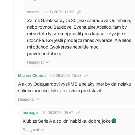
salami
11.06.2026
11:23
Za rok Galatasaray za 30 jako nahradu za Osimhena,
nebo rovnou Saudove. Eventualne Atletico, tam by
mi sedel a ty se umej prastit pres kapsu, kdyz jde o
utocnika. Kor jestli prodaj za ranec Alvareze. Ale letos
mi odchod Gyokerese neprijde moc
pravdepodobnej.
Reagovat
Mastný Chobot
09.06.2026
15:43
A ak by Odegaardovi vysli MS a nejaky Inter by dal nejaku
solidnu ponuku, tak sj to si viem predstavit
Reagovat
herbage
10.06.2026
05:47
Klub ze Serie A a solidní nabídka, dobrej joke
Reagovat