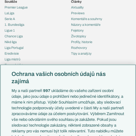
Soutěže
Články
Premier League
Aktuality
LaLiga
Previews
Serie A
Komentáře a souhrny
1. Bundesliga
Názory a komentáře
Ligue 1
Fejetony
Chance Liga
Životopisy
Niké liga
Profily, historie
Liga Portugal
Rozhovory
Eredivisie
Tipy a analýzy
Liga mistrů
Evropská liga
Reprezentace
Konferenční liga
Česko
Ochrana vašich osobních údajů nás
Mistrovství světa
Slovensko
zajímá
Liga národů
Anglie
Francie
My a naši partneři
997
ukládáme do vašeho zařízení osobní
Témata
Itálie
údaje, jako jsou údaje o prohlížení nebo jedinečné identifikátory, a
Představení týmů MS
Německo
máme k nim přístup. Výběr Souhlasím umožňuje, aby sledovací
EuroSkauting
Španělsko
technologie podporovaly účely uvedené v části My a naši partneři
PL v kostce
Argentina
zpracováváme údaje za účelem poskytování. Výběrem Zamítnout
Evropské koeficienty
Brazílie
vše nebo odvoláním svého souhlasu je zakážete. Pokud jsou
Přestupy
sledovací technologie zakázány, některé zobrazené obsahy a
Přestupové spekulace
reklamy pro vás nemusí být tolik relevantní. Tuto nabídku můžete
Přestupy
Zranění