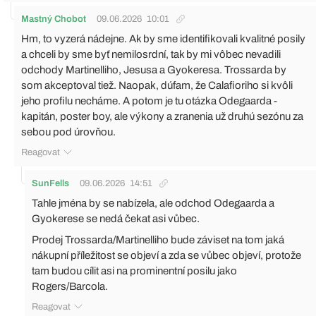
Mastný Chobot
09.06.2026
10:01
Hm, to vyzerá nádejne. Ak by sme identifikovali kvalitné posily
a chceli by sme byť nemilosrdní, tak by mi vôbec nevadili
odchody Martinelliho, Jesusa a Gyokeresa. Trossarda by
som akceptoval tiež. Naopak, dúfam, že Calafioriho si kvôli
jeho profilu necháme. A potom je tu otázka Odegaarda -
kapitán, poster boy, ale výkony a zranenia už druhú sezónu za
sebou pod úrovňou.
Reagovat
SunFells
09.06.2026
14:51
Tahle jména by se nabízela, ale odchod Odegaarda a
Gyokerese se nedá čekat asi vůbec.
Prodej Trossarda/Martinelliho bude záviset na tom jaká
nákupní příležitost se objeví a zda se vůbec objeví, protože
tam budou cílit asi na prominentní posilu jako
Rogers/Barcola.
Reagovat