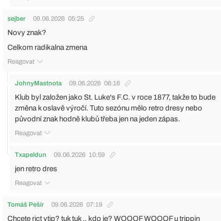
sejber
09.06.2026
05:25
Novy znak?
Celkom radikalna zmena
Reagovat
JohnyMastnota
09.06.2026
06:16
Klub byl založen jako St. Luke's F.C. v roce 1877, takže to bude
změna k oslavě výročí. Tuto sezónu mělo retro dresy nebo
původní znak hodně klubů třeba jen na jeden zápas.
Reagovat
Txapeldun
09.06.2026
10:59
jen retro dres
Reagovat
Tomáš Pešír
09.06.2026
07:19
Chcete rict vtip? tuk tuk .. kdo je? WOOOF WOOOF u trippin