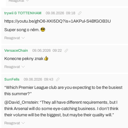
Reagovat
trywii & TOTTENHAM
09.06.2026
09:18
https://youtu.be/ghO6-XKI5DQ?is=1AKPul-S4BfGOB3U
Super song o něm.
Reagovat
VersaceChain
09.06.2026
09:22
Konecne pekny znak
Reagovat
SunFells
09.06.2026
09:43
“Which Premier League club are you expecting to be the busiest
this summer?”
@David_Ornstein: “They all have different requirements, but I
think Arsenal will do some eye-catching business. I don’t think
their volume will be the biggest, but maybe their quality will.”
Reagovat