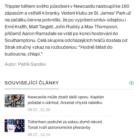
Trippier během svého působení v Newcastlu nastoupil ke 160
zápasům a vstřelil 4 branky. Vedení klubu ze St. James' Park už
na začátku června potvrdilo, že po vypršení smluv odejdou i
Emil Krafth, Matt Targett, John Ruddy a Max Thompson,
přičemž Aaron Ramsdale se vrátí po konci hostování do
Southamptonu. Celá skupina odcházejících hráčů dostala od
Strak stručný vzkaz na rozloučenou: "Hodně štěstí do
budoucna, chlapi."
Autor: Patrik Sandev
SOUVISEJÍCÍ ČLÁNKY
Newcastle může ztratit další oporu. Kapitán
požádal o odchod, Arsenal chystá nabídku
08.07., 21:20
Tottenham podruhé za sebou zlomil rekord.
Tonali tváří astronomické přestavby
06.07., 12:14