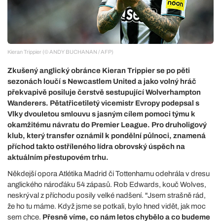
Kieran Trippier (© ANDY BUCHANAN / AFP)
Zkušený anglický obránce Kieran Trippier se po pěti
sezonách loučí s Newcastlem United a jako volný hráč
překvapivě posiluje čerstvě sestupující Wolverhampton
Wanderers. Pětatřicetiletý vicemistr Evropy podepsal s
Vlky dvouletou smlouvu s jasným cílem pomoci týmu k
okamžitému návratu do Premier League. Pro druholigový
klub, který transfer oznámil k pondělní půlnoci, znamená
příchod takto ostříleného lídra obrovský úspěch na
aktuálním přestupovém trhu.
Někdejší opora Atlétika Madrid či Tottenhamu odehrála v dresu
anglického nároďáku 54 zápasů. Rob Edwards, kouč Wolves,
neskrýval z příchodu posily velké nadšení. "Jsem strašně rád,
že ho tu máme. Když jsme se potkali, bylo hned vidět, jak moc
sem chce.
Přesně víme, co nám letos chybělo a co budeme