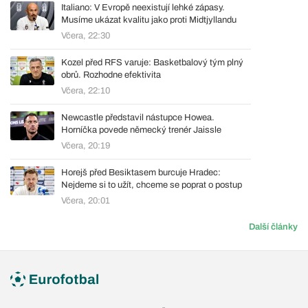
Italiano: V Evropě neexistují lehké zápasy.
Musíme ukázat kvalitu jako proti Midtjyllandu
Včera, 22:30
Kozel před RFS varuje: Basketbalový tým plný
obrů. Rozhodne efektivita
Včera, 22:10
Newcastle představil nástupce Howea.
Horníčka povede německý trenér Jaissle
Včera, 20:19
Horejš před Besiktasem burcuje Hradec:
Nejdeme si to užít, chceme se poprat o postup
Včera, 20:01
Další články