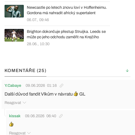
Newcastle po letech znovu loví v Hoffenheimu.
Gordona má nahradit africký supertalent
06.07., 09:46
Brighton dokončuje přestup Struijka. Leeds se
může po jeho odchodu zaměřit na Krejčího
28.06., 10:30
KOMENTÁŘE (25)
Y.Cabaye
09.06.2026
01:16
Další důvod fandit Vlkům v návratu
GL
Reagovat
kissak
09.06.2026
06:40
Reagovat