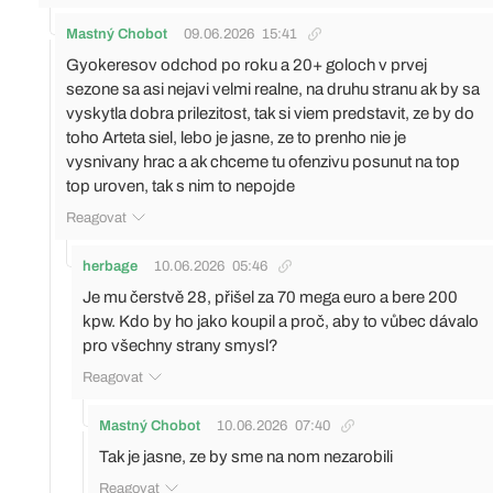
Mastný Chobot
09.06.2026
15:41
Gyokeresov odchod po roku a 20+ goloch v prvej
sezone sa asi nejavi velmi realne, na druhu stranu ak by sa
vyskytla dobra prilezitost, tak si viem predstavit, ze by do
toho Arteta siel, lebo je jasne, ze to prenho nie je
vysnivany hrac a ak chceme tu ofenzivu posunut na top
top uroven, tak s nim to nepojde
Reagovat
herbage
10.06.2026
05:46
Je mu čerstvě 28, přišel za 70 mega euro a bere 200
kpw. Kdo by ho jako koupil a proč, aby to vůbec dávalo
pro všechny strany smysl?
Reagovat
Mastný Chobot
10.06.2026
07:40
Tak je jasne, ze by sme na nom nezarobili
Reagovat