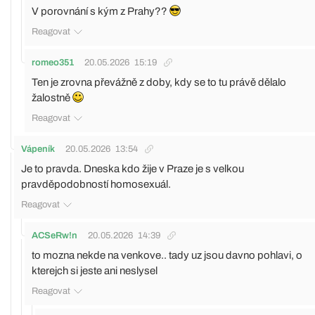
V porovnání s kým z Prahy??
Reagovat
romeo351
20.05.2026
15:19
Ten je zrovna převážně z doby, kdy se to tu právě dělalo
žalostně
Reagovat
Vápeník
20.05.2026
13:54
Je to pravda. Dneska kdo žije v Praze je s velkou
pravděpodobností homosexuál.
Reagovat
ACSeRw!n
20.05.2026
14:39
to mozna nekde na venkove.. tady uz jsou davno pohlavi, o
kterejch si jeste ani neslysel
Reagovat