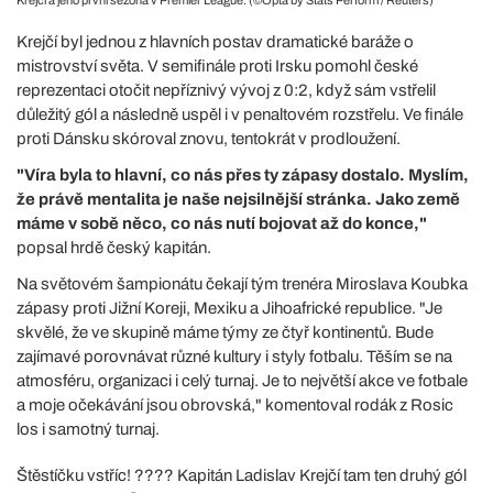
Krejčí a jeho první sezona v Premier League. (©Opta by Stats Perform / Reuters)
Krejčí byl jednou z hlavních postav dramatické baráže o
mistrovství světa. V semifinále proti Irsku pomohl české
reprezentaci otočit nepříznivý vývoj z 0:2, když sám vstřelil
důležitý gól a následně uspěl i v penaltovém rozstřelu. Ve finále
proti Dánsku skóroval znovu, tentokrát v prodloužení.
"Víra byla to hlavní, co nás přes ty zápasy dostalo. Myslím,
že právě mentalita je naše nejsilnější stránka. Jako země
máme v sobě něco, co nás nutí bojovat až do konce,"
popsal hrdě český kapitán.
Na světovém šampionátu čekají tým trenéra Miroslava Koubka
zápasy proti Jižní Koreji, Mexiku a Jihoafrické republice. "Je
skvělé, že ve skupině máme týmy ze čtyř kontinentů. Bude
zajímavé porovnávat různé kultury i styly fotbalu. Těším se na
atmosféru, organizaci i celý turnaj. Je to největší akce ve fotbale
a moje očekávání jsou obrovská," komentoval rodák z Rosic
los i samotný turnaj.
Štěstíčku vstříc! ???? Kapitán Ladislav Krejčí tam ten druhý gól