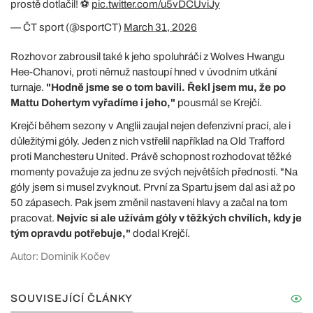
prostě dotlačil! ⚽
pic.twitter.com/u5vDCUviJy
— ČT sport (@sportCT)
March 31, 2026
Rozhovor zabrousil také k jeho spoluhráči z Wolves Hwangu
Hee-Chanovi, proti němuž nastoupí hned v úvodním utkání
turnaje.
"Hodně jsme se o tom bavili. Řekl jsem mu, že po
Mattu Dohertym vyřadíme i jeho,"
pousmál se Krejčí.
Krejčí během sezony v Anglii zaujal nejen defenzivní prací, ale i
důležitými góly. Jeden z nich vstřelil například na Old Trafford
proti Manchesteru United. Právě schopnost rozhodovat těžké
momenty považuje za jednu ze svých největších předností. "Na
góly jsem si musel zvyknout. První za Spartu jsem dal asi až po
50 zápasech. Pak jsem změnil nastavení hlavy a začal na tom
pracovat.
Nejvíc si ale užívám góly v těžkých chvílích, kdy je
tým opravdu potřebuje,"
dodal Krejčí.
Autor: Dominik Kočev
SOUVISEJÍCÍ ČLÁNKY