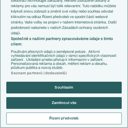
sledovací technologie zakázány, některé zobrazené obsahy a
Ligue 1
Fejetony
reklamy pro vás nemusí být tolik relevantní. Tuto nabídku můžete
Chance Liga
Životopisy
kdykoli znovu zobrazit a změnit své volby nebo souhlas odvolat
Niké liga
Profily, historie
kliknutím na odkaz Řízení předvoleb ve spodní části webové
Liga Portugal
Rozhovory
stránky. Vaše volby se projeví v našem Internetová stránka. Další
Eredivisie
Tipy a analýzy
podrobnosti naleznete v našich Zásadách ochrany osobních
Liga mistrů
údajů.
Evropská liga
Reprezentace
Společně s našimi partnery zpracováváme údaje s tímto
Konferenční liga
Česko
cílem:
Mistrovství světa
Slovensko
Používání přesných údajů o zeměpisné poloze . Aktivní
Liga národů
Anglie
vyhledávání identifikačních údajů v rámci specifických vlastností
zařízení . Ukládání a/nebo přístup k informacím v zařízení .
Francie
Personalizovaná reklama a obsah, měření reklam a obsahu,
Témata
Itálie
průzkum publika a rozvoj služeb .
Představení týmů MS
Německo
Seznam partnerů (dodavatelů)
EuroSkauting
Španělsko
PL v kostce
Argentina
Evropské koeficienty
Brazílie
Souhlasím
Přestupy
Přestupové spekulace
Přestupy
Zamítnout vše
Zranění
Zápasy
Livescore
Kluby
Řízení předvoleb
Tipovací soutěž
Arsenal FC
Fotbal TV
Chelsea FC