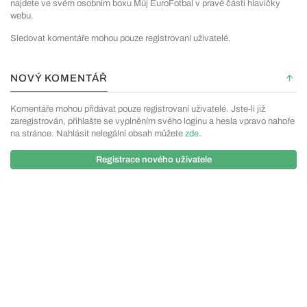
najdete ve svém osobním boxu Můj EuroFotbal v pravé části hlavičky
webu.
Sledovat komentáře mohou pouze registrovaní uživatelé.
NOVÝ KOMENTÁŘ
Komentáře mohou přidávat pouze registrovaní uživatelé. Jste-li již
zaregistrován, přihlašte se vyplněním svého loginu a hesla vpravo nahoře
na stránce. Nahlásit nelegální obsah můžete
zde
.
Registrace nového uživatele