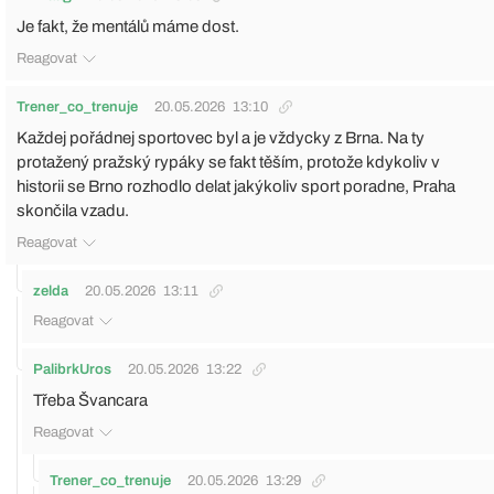
Je fakt, že mentálů máme dost.
Reagovat
Trener_co_trenuje
20.05.2026
13:10
Každej pořádnej sportovec byl a je vždycky z Brna. Na ty
protažený pražský rypáky se fakt těším, protože kdykoliv v
historii se Brno rozhodlo delat jakýkoliv sport poradne, Praha
skončila vzadu.
Reagovat
zelda
20.05.2026
13:11
Reagovat
PalibrkUros
20.05.2026
13:22
Třeba Švancara
Reagovat
Trener_co_trenuje
20.05.2026
13:29