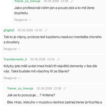
Trener_co_trenuje
20.05.2026
14:59
Jako profesionál vidim jen a pouze zisk a to mě žene
dopředu.
Reagovat
ghjghj3
20.05.2026
13:33
Tak to je vtipny, protoze ted kazdemu naskoci mentalita choreho
a doudery.
Reagovat
Transfermarkt_2
20.05.2026
13:34
Kdyby jste měli uvést mezi hráči tři největší dementy v lize dle
vás. Také budete mít všechny tři ze Slavie?
Reagovat
Trener_co_trenuje
20.05.2026
13:38
Jak se to posuzuje....? Kriteria?
Btw. Hrac, kteryho v muzstvu nechce zadnej trener je Kuchta a