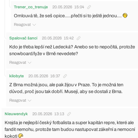
Trener_co_trenuje
20.05.2026
15:04
Omlouvá tě, že seš opice.....přečti si to ještě jednou....
Reagovat
Spalovač šancí
20.05.2026
15:42
Kdo je třeba lepší než Ledecká? Anebo se to nepočítá, protože
snowboard/lyže v Brně nevedete?
Reagovat
kilobyte
20.05.2026
16:37
Z Brna možná jsou, ale pak žijou v Praze. To je možná ten
důvod, proč jsou tak dobří. Musejí, aby se dostali z Brna.
Reagovat
Nieuwendyk
20.05.2026
13:13
Krejda je nejlepší český fotbalista a super kapitán repre, které ale
fandit nemohu, protože tam budou nastupovat zákeřní a nemocní
kokoti