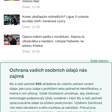
milionů liber
Dnes, 11:25
Konec přešlapům rozhodčích? Ligue 3 vytasila
levnější VAR i trenérské výzvy
Dnes, 11:02
Opava málem padla s nováčkem. Nejsou to
ořezávátka a nazdárci, vzkázal Habanec na
adresu Kladna
Dnes, 10:24
Další články
Ochrana vašich osobních údajů nás
zajímá
My a naši partneři
999
ukládáme do vašeho zařízení osobní
údaje, jako jsou údaje o prohlížení nebo jedinečné identifikátory, a
Soutěže
Články
máme k nim přístup. Výběr Souhlasím umožňuje, aby sledovací
Premier League
Aktuality
technologie podporovaly účely uvedené v části My a naši partneři
LaLiga
Previews
zpracováváme údaje za účelem poskytování. Výběrem Zamítnout
Serie A
Komentáře a souhrny
vše nebo odvoláním svého souhlasu je zakážete. Pokud jsou
1. Bundesliga
Názory a komentáře