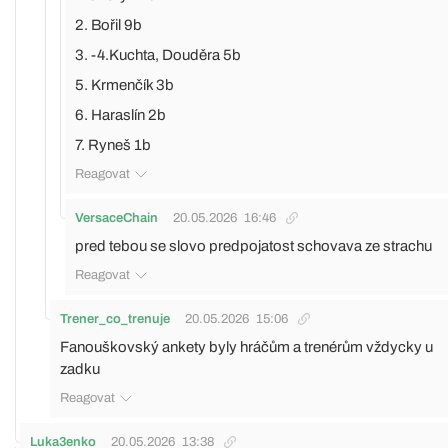
2. Bořil 9b
3. -4.Kuchta, Douděra 5b
5. Krmenčík 3b
6. Haraslín 2b
7. Ryneš 1b
Reagovat
VersaceChain
20.05.2026
16:46
pred tebou se slovo predpojatost schovava ze strachu
Reagovat
Trener_co_trenuje
20.05.2026
15:06
Fanouškovský ankety byly hráčům a trenérům vždycky u
zadku
Reagovat
Luka3enko
20.05.2026
13:38