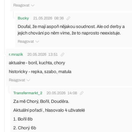
Reagovat
Bucky
21.05.2026
08:36
Doufal, že mají aspoň nějakou soudnost. Ale od derby a
jejich chování po něm víme, že to naprosto neexistuje.
Reagovat
r.mrazik
20.05.2026
13:51
aktualne - boril, kuchta, chory
historicky - repka, szabo, matula
Reagovat
Transfermarkt_2
20.05.2026
14:08
Za mě Chorý, Bořil, Douděra.
Aktuální pořadí , hlasovalo 4 uživatelé
1. Bořil 8b
2. Chorý 6b