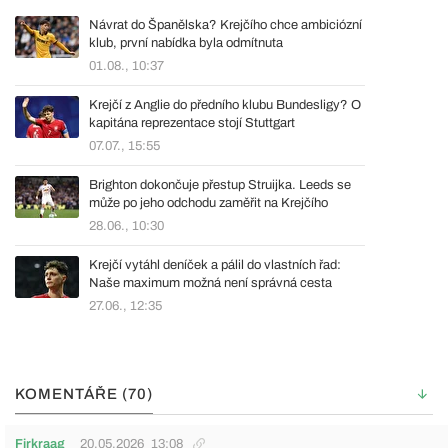
Návrat do Španělska? Krejčího chce ambiciózní
klub, první nabídka byla odmítnuta
01.08., 10:37
Krejčí z Anglie do předního klubu Bundesligy? O
kapitána reprezentace stojí Stuttgart
07.07., 15:55
Brighton dokončuje přestup Struijka. Leeds se
může po jeho odchodu zaměřit na Krejčího
28.06., 10:30
Krejčí vytáhl deníček a pálil do vlastních řad:
Naše maximum možná není správná cesta
27.06., 12:35
KOMENTÁŘE (70)
Firkraag
20.05.2026
13:08