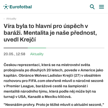
Aktuality
Víra byla to hlavní pro úspěch v
baráži. Mentalita je naše přednost,
uvedl Krejčí
20.05., 12:58
Aktuality
Českou reprezentaci, která se na mistrovství světa
probojovala po dlouhých 20 letech, povede v Americe jako
kapitán. Obránce Wolves Ladislav Krejčí (27) v obsáhlém
rozhovoru pro FIFA.com otevřeně mluvil o náročné sezoně
v Premier League, barážové cestě na šampionát i
mentalitě národního týmu, která podle něj může být na
turnaji v USA, Kanadě a Mexiku klíčová.
"Nesnáším prohry. Proto je těžké mluvit o aktuální sezoně,"