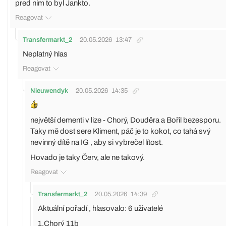
pred nim to byl Jankto.
Reagovat
Transfermarkt_2
20.05.2026
13:47
Neplatný hlas
Reagovat
Nieuwendyk
20.05.2026
14:35
největší dementi v lize - Chorý, Douděra a Bořil bezesporu.
Taky mě dost sere Kliment, páč je to kokot, co tahá svý
nevinný dítě na IG , aby si vybrečel lítost.
Hovado je taky Červ, ale ne takový.
Reagovat
Transfermarkt_2
20.05.2026
14:39
Aktuální pořadí , hlasovalo: 6 uživatelé
1.Chorý 11b