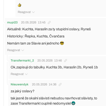
Reagovat
mupi23
20.05.2026
13:45
Aktuálně: Kuchta, Haraslín za ty stupidní oslavy, Ryneš
Historicky: Řepka, Kuchta, Čvančara
Nemám tam ze Slavie ani jednoho
Reagovat
Transfermarkt_2
20.05.2026
13:46
Ok,zapisuji do tabulky. Kuchta 3b, Haraslin 2b, Ryneš 1b
Reagovat
Nieuwendyk
20.05.2026
14:36
za jaký oslavy?
tak jasně že skalní slávisti nebudou navrhovat slávisty, to
zase Transfermarkt ouplně nedomyslel