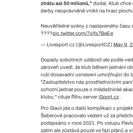
ztrátu asi 50 milionů,"
dodal. Klub chce 
derby neoprávněně vnikli na hrací ploch
Neuvěřitelné scény z nastaveného času d
????
pic.twitter.com/7xIfs7BeEe
— Livesport.cz (@LivesportCZ)
May 9, 
Dopady sobotních událostí ale podle vede
zároveň uvedl, že klub během jednání ob
ruší dosavadní usnesení umožňující do 
"Zastupitelstvo nás prostřednictvím pan
ochotni jednat pouze o mládežnické aka
klubu," cituje Říhu server
iSport.cz
.
Pro Slavii jde o další komplikaci v projek
Šeberově pracovalo vedení už za předch
podepsáno v roce 2021. Po vstupu Pavla
zatím ale zůstává pouze ve fázi plánů a vi