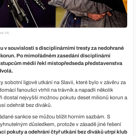
ek Vít)
tu v souvislosti s disciplinárními tresty za nedohrané
ů korun. Po mimořádném zasedání disciplinární
ástupcům médií řekl místopředseda představenstva
dvolá.
obotní ligové utkání na Slavii, které bylo v závěru za
mácí fanoušci vtrhli na trávník a napadli několik
eň dostal nejvyšší možnou pokutu deset milionů korun a
usí odehrát bez diváků.
ládané sankce se můžou blížit horním sazbám. S
evyhnutelným důsledkem, protože v zásadě jiné řešení
i pokuty a odehrání čtyř utkání bez diváků utrpí klub