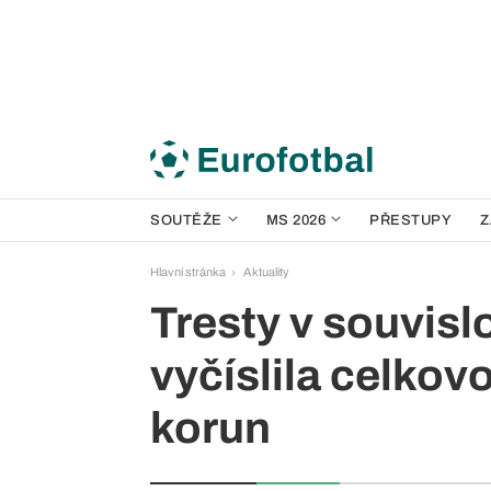
SOUTĚŽE
MS 2026
PŘESTUPY
Z
Hlavní stránka
Aktuality
Tresty v souvisl
vyčíslila celkov
korun