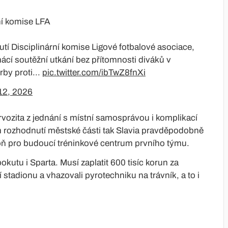
ní komise LFA
tí Disciplinární komise Ligové fotbalové asociace,
ácí soutěžní utkání bez přítomnosti diváků v
rby proti...
pic.twitter.com/ibTwZ8fnXi
12, 2026
ozita z jednání s místní samosprávou i komplikací
 rozhodnutí městské části tak Slavia pravděpodobně
ň pro budoucí tréninkové centrum prvního týmu.
utu i Sparta. Musí zaplatit 600 tisíc korun za
ní stadionu a vhazovali pyrotechniku na trávník, a to i