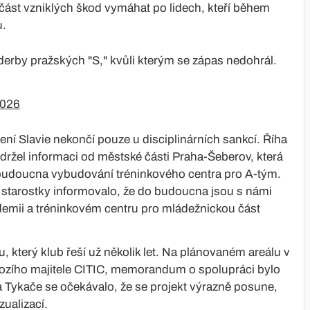
část vzniklých škod vymáhat po lidech, kteří během
u.
erby pražských "S," kvůli kterým se zápas nedohrál.
2026
ní Slavie nekončí pouze u disciplinárních sankcí. Říha
držel informaci od městské části Praha-Šeberov, která
budoucna vybudování tréninkového centra pro A-tým.
í starostky informovalo, že do budoucna jsou s námi
demii a tréninkovém centru pro mládežnickou část
tu, který klub řeší už několik let. Na plánovaném areálu v
ozího majitele CITIC, memorandum o spolupráci bylo
 Tykače se očekávalo, že se projekt výrazně posune,
zualizací.