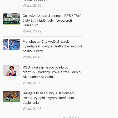
Včera, 23:50
Co ukázal zápas Jablonec - RFS? Třetí
čistý štít v řadě, góly hlavou proti
velikánům
Včera, 23:29
Manchester City vydělal na rok
vysedávající dvojce. Trafford je rekordní
posilou Leedsu
Včera, 22:42
PSG hlásí zajímavou posilu do
ofenzivy. Hvězdný útok Pařížanů doplní
Akliouche z Monaka
Včera, 22:00
Rangers blíže souboji s Jabloncem.
Polsku vylepšila výhrou koeficient
Jagiellonia
Včera, 21:26