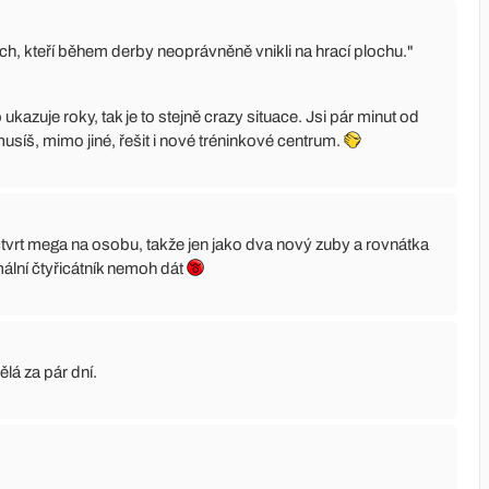
ch, kteří během derby neoprávněně vnikli na hrací plochu."
ukazuje roky, tak je to stejně crazy situace. Jsi pár minut od
musíš, mimo jiné, řešit i nové tréninkové centrum.
tvrt mega na osobu, takže jen jako dva nový zuby a rovnátka
mální čtyřicátník nemoh dát
lá za pár dní.