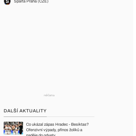
Sparta Praha (CZE)
DALŠÍ AKTUALITY
Co ukázal zápas Hradec - Besiktas?
Ofenzivní výpady, přínos žolíků a
naděje do odvety