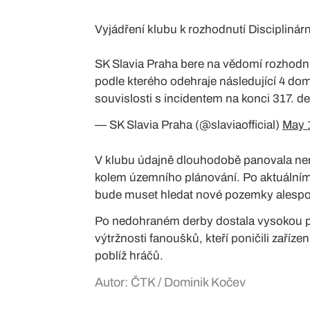
Vyjádření klubu k rozhodnutí Disciplinár
SK Slavia Praha bere na vědomí rozhodnu
podle kterého odehraje následující 4 dom
souvislosti s incidentem na konci 317. de
— SK Slavia Praha (@slaviaofficial)
May 
V klubu údajně dlouhodobě panovala nerv
kolem územního plánování. Po aktuálním
bude muset hledat nové pozemky alespo
Po nedohraném derby dostala vysokou pok
výtržnosti fanoušků, kteří poničili zaříze
poblíž hráčů.
Autor: ČTK / Dominik Kočev