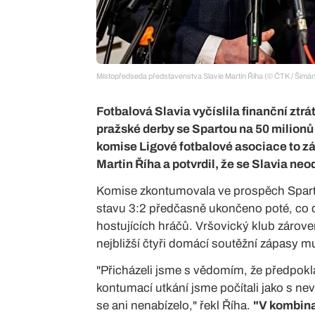
Místopředseda představenstva Slavie Martin Říha (© ČTK / Šimán
Fotbalová Slavia vyčíslila finanční ztrá
pražské derby se Spartou na 50 milion
komise Ligové fotbalové asociace to z
Martin Říha a potvrdil, že se Slavia neo
Komise zkontumovala ve prospěch Sparty s
stavu 3:2 předčasně ukončeno poté, co do
hostujících hráčů. Vršovický klub zárov
nejbližší čtyři domácí soutěžní zápasy m
"Přicházeli jsme s vědomím, že předpok
kontumací utkání jsme počítali jako s n
se ani nenabízelo," řekl Říha.
"V kombinac