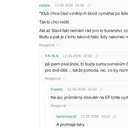
caspic
12.05.2026
15:49
"Klub chce část vzniklých škod vymáhat po lide
Tak to chci vidět.
Ale ač Slavii fakt nemám rád pro to buranství, co 
titutlu a pak je z toho takové halo, kdy nakonec 
Reagovat
Y.N.W.A
12.05.2026
15:53
jak jsem psal jinde, to bude suma sumárům č
pro dvě děti.... takže pohoda, nic, co by nor
Reagovat
Freedo
12.05.2026
16:00
Ne asi, průměrný diskutér na EF tohle vydě
Reagovat
fantomas10
12.05.2026
16:10
A prohraje taky