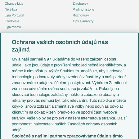
Chance Liga
Životopisy
Niké liga
Profily, historie
Liga Portugal
Rozhovory
Eredivisie
Tipy a analýzy
Liga mistrů
Evropská liga
Reprezentace
Konferenční liga
Česko
Ochrana vašich osobních údajů nás
Mistrovství světa
Slovensko
zajímá
Liga národů
Anglie
Francie
My a naši partneři
997
ukládáme do vašeho zařízení osobní
Témata
Itálie
údaje, jako jsou údaje o prohlížení nebo jedinečné identifikátory, a
Představení týmů MS
Německo
máme k nim přístup. Výběr Souhlasím umožňuje, aby sledovací
EuroSkauting
Španělsko
technologie podporovaly účely uvedené v části My a naši partneři
PL v kostce
Argentina
zpracováváme údaje za účelem poskytování. Výběrem Zamítnout
Evropské koeficienty
Brazílie
vše nebo odvoláním svého souhlasu je zakážete. Pokud jsou
Přestupy
sledovací technologie zakázány, některé zobrazené obsahy a
Přestupové spekulace
reklamy pro vás nemusí být tolik relevantní. Tuto nabídku můžete
Přestupy
Zranění
kdykoli znovu zobrazit a změnit své volby nebo souhlas odvolat
Zápasy
kliknutím na odkaz Řízení předvoleb ve spodní části webové
Livescore
stránky. Vaše volby se projeví v našem Internetová stránka. Další
Kluby
Tipovací soutěž
podrobnosti naleznete v našich Zásadách ochrany osobních
Arsenal FC
Fotbal TV
údajů.
Chelsea FC
Společně s našimi partnery zpracováváme údaje s tímto
Manchester United