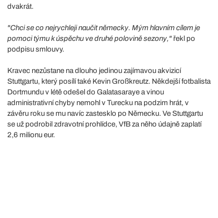
dvakrát.
"Chci se co nejrychleji naučit německy. Mým hlavním cílem je
pomoci týmu k úspěchu ve druhé polovině sezony,"
řekl po
podpisu smlouvy.
Kravec nezůstane na dlouho jedinou zajímavou akvizicí
Stuttgartu, který posílí také Kevin Großkreutz. Někdejší fotbalista
Dortmundu v létě odešel do Galatasaraye a vinou
administrativní chyby nemohl v Turecku na podzim hrát, v
závěru roku se mu navíc zastesklo po Německu. Ve Stuttgartu
se už podrobil zdravotní prohlídce, VfB za něho údajně zaplatí
2,6 milionu eur.