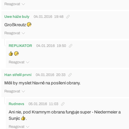
Reagovat
Uwe háže buly
04.01.2016
19:48
Großkreutz
Reagovat
REPLIKATOR
04.01.2016
19:50
Reagovat
Han střelil první
04.01.2016
20:33
Měli by myslet hlavně na posílení obrany.
Reagovat
Rudnevs
05.01.2016
11:03
Ani nie, pod Kramnym obrana funguje super - Niedermeier a
Sunjic
.
Reagovat