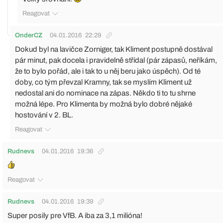
Reagovat
OnderCZ
04.01.2016
22:29
Dokud byl na lavičce Zorniger, tak Kliment postupně dostával
pár minut, pak docela i pravidelně střídal (pár zápasů, neříkám,
že to bylo pořád, ale i tak to u něj beru jako úspěch). Od té
doby, co tým převzal Kramny, tak se myslím Kliment už
nedostal ani do nominace na zápas. Někdo ti to tu shrne
možná lépe. Pro Klimenta by možná bylo dobré nějaké
hostování v 2. BL.
Reagovat
Rudnevs
04.01.2016
19:36
Reagovat
Rudnevs
04.01.2016
19:39
Super posily pre VfB. A iba za 3,1 milióna!