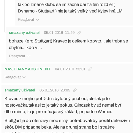
tak po zmene klubu sa im začne dariť a ten rozdiel (
Dynamo - Stuttgart ) nie je taký veľký, veď Kyjev hrá LM
Reagovat
smazaný uživatel
05.01.2016
11:59
bohuzel (pro Stuttgart) Kravec je celkem kopyto... ale treba se
chytne... kdo vi...
Reagovat
NA*JEBANY ABSTINENT
04.01.2016
23:01
Reagovat
smazaný uživatel
05.01.2016
20:05
Kravec z môjho pohľadu zbytočný príchod, ale tak je to
hosťovačka tak asi to je taký pokus. Ginczek by už nemal byť
dlho mimo, to je pre mňa jasný základ, prípadne Werner.
Stuttgart je do ofenzívy moc silný, potrebovali by posíliť defenzívu
skôr, DM prípadne beka. Ale na druhej strane boli strašne