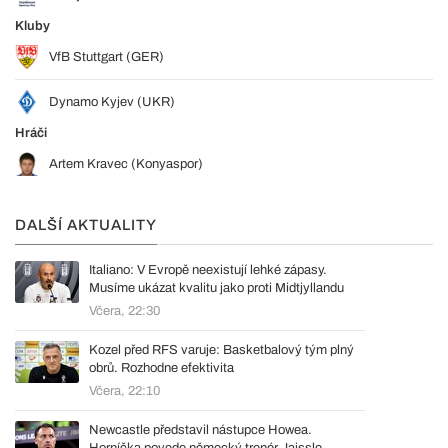
Kluby
VfB Stuttgart (GER)
Dynamo Kyjev (UKR)
Hráči
Artem Kravec (Konyaspor)
DALŠÍ AKTUALITY
Italiano: V Evropě neexistují lehké zápasy.
Musíme ukázat kvalitu jako proti Midtjyllandu
Včera, 22:30
Kozel před RFS varuje: Basketbalový tým plný
obrů. Rozhodne efektivita
Včera, 22:10
Newcastle představil nástupce Howea.