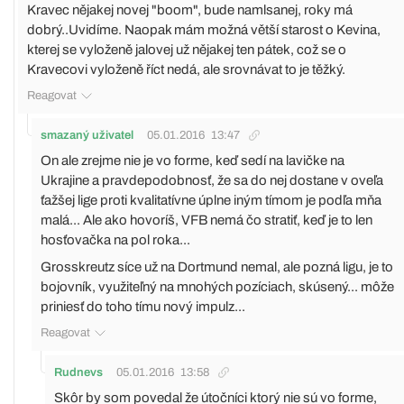
Kravec nějakej novej "boom", bude namlsanej, roky má
dobrý..Uvidíme. Naopak mám možná větší starost o Kevina,
kterej se vyloženě jalovej už nějakej ten pátek, což se o
Kravecovi vyloženě říct nedá, ale srovnávat to je těžký.
Reagovat
smazaný uživatel
05.01.2016
13:47
On ale zrejme nie je vo forme, keď sedí na lavičke na
Ukrajine a pravdepodobnosť, že sa do nej dostane v oveľa
ťažšej lige proti kvalitatívne úplne iným tímom je podľa mňa
malá... Ale ako hovoríš, VFB nemá čo stratiť, keď je to len
hosťovačka na pol roka...
Grosskreutz síce už na Dortmund nemal, ale pozná ligu, je to
bojovník, využiteľný na mnohých pozíciach, skúsený... môže
priniesť do toho tímu nový impulz...
Reagovat
Rudnevs
05.01.2016
13:58
Skôr by som povedal že útočníci ktorý nie sú vo forme,