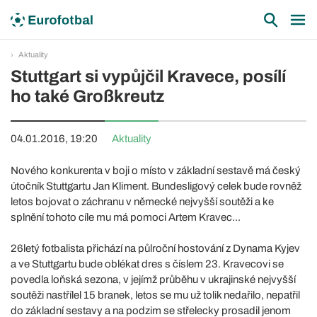
Aktuality
Stuttgart si vypůjčil Kravece, posílí
ho také Großkreutz
04.01.2016, 19:20
Aktuality
Nového konkurenta v boji o místo v základní sestavě má český
útočník Stuttgartu Jan Kliment. Bundesligový celek bude rovněž
letos bojovat o záchranu v německé nejvyšší soutěži a ke
splnění tohoto cíle mu má pomoci Artem Kravec...
26letý fotbalista přichází na půlroční hostování z Dynama Kyjev
a ve Stuttgartu bude oblékat dres s číslem 23. Kravecovi se
povedla loňská sezona, v jejímž průběhu v ukrajinské nejvyšší
soutěži nastřílel 15 branek, letos se mu už tolik nedařilo, nepatřil
do základní sestavy a na podzim se střelecky prosadil jenom