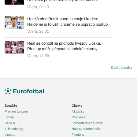
Horníčka povede německý trenér Jaissle
Včera, 20:19
Horejš před Besiktasem burcuje Hradec:
Nejdeme si to užít, chceme se poprat o postup
Včera, 20:01
Real se dohodl na příchodu hvězdy Lipska.
Přestup může přepsat historické rekordy
Včera, 18:58
Další články
Soutěže
Články
Premier League
Aktuality
LaLiga
Previews
Serie A
Komentáře a souhrny
1. Bundesliga
Názory a komentáře
Ligue 1
Fejetony