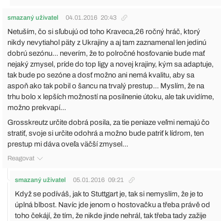
smazaný uživatel
04.01.2016
20:43
Netuším, čo si sľubujú od toho Kraveca,26 ročný hráč, ktorý
nikdy nevytiahol päty z Ukrajiny a aj tam zaznamenal len jedinú
dobrú sezónu... neverím, že to polročné hosťovanie bude mať
nejaký zmysel, príde do top ligy a novej krajiny, kým sa adaptuje,
tak bude po sezóne a dosť možno ani nemá kvalitu, aby sa
aspoň ako tak pobil o šancu na trvalý prestup... Myslím, že na
trhu bolo x lepších možností na posilnenie útoku, ale tak uvidíme,
možno prekvapí...
Grosskreutz určite dobrá posila, za tie peniaze veľmi nemajú čo
stratiť, svoje si určite odohrá a možno bude patriť k lídrom, ten
prestup mi dáva oveľa väčší zmysel...
Reagovat
smazaný uživatel
05.01.2016
09:21
Když se podíváš, jak to Stuttgart je, tak si nemyslím, že je to
úplná blbost. Navíc jde jenom o hostovačku a třeba právě od
toho čekájí, že tím, že nikde jinde nehrál, tak třeba tady zažije