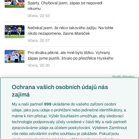
Sparty. Chyboval jsem, zápas se nepovedl
nikomu
Včera, 22:53
Nečekal jsem, že něco takového zažiju. Na tohle
nikdo nezapomene, žasne Mareček
Včera, 20:57
Pro diváka pěkné, ale mně bylo těžko. Vyhraný
zápas jsme pustili, štvalo po přestřelce Hyského
Včera, 20:30
Další články
Ochrana vašich osobních údajů nás
zajímá
My a naši partneři
999
ukládáme do vašeho zařízení osobní
údaje, jako jsou údaje o prohlížení nebo jedinečné identifikátory, a
Soutěže
Články
máme k nim přístup. Výběr Souhlasím umožňuje, aby sledovací
Premier League
Aktuality
technologie podporovaly účely uvedené v části My a naši partneři
LaLiga
Previews
zpracováváme údaje za účelem poskytování. Výběrem Zamítnout
Serie A
Komentáře a souhrny
vše nebo odvoláním svého souhlasu je zakážete. Pokud jsou
1. Bundesliga
Názory a komentáře