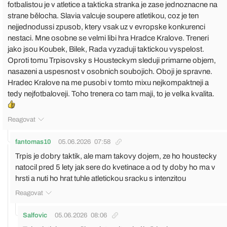
fotbalistou je v atletice a takticka stranka je zase jednoznacne na
strane bělocha. Slavia valcuje soupere atletikou, coz je ten
nejjednodussi zpusob, ktery vsak uz v evropske konkurenci
nestaci. Mne osobne se velmi libi hra Hradce Kralove. Treneri
jako jsou Koubek, Bilek, Rada vyzaduji taktickou vyspelost.
Oproti tomu Trpisovsky s Housteckym sleduji primarne objem,
nasazeni a uspesnost v osobnich soubojich. Oboji je spravne.
Hradec Kralove na me pusobi v tomto mixu nejkompaktneji a
tedy nejfotbaloveji. Toho trenera co tam maji, to je velka kvalita.
Reagovat
fantomas10
05.06.2026
07:58
Trpis je dobry taktik, ale mam takovy dojem, ze ho houstecky
natocil pred 5 lety jak sere do kvetinace a od ty doby ho ma v
hrsti a nuti ho hrat tuhle atletickou sracku s intenzitou
Reagovat
Salfovic
05.06.2026
08:06