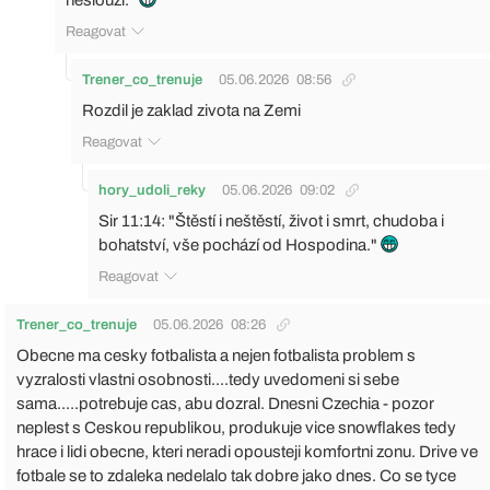
Reagovat
Trener_co_trenuje
05.06.2026
08:56
Rozdil je zaklad zivota na Zemi
Reagovat
hory_udoli_reky
05.06.2026
09:02
Sir 11:14: "Štěstí i neštěstí, život i smrt, chudoba i
bohatství, vše pochází od Hospodina."
Reagovat
Trener_co_trenuje
05.06.2026
08:26
Obecne ma cesky fotbalista a nejen fotbalista problem s
vyzralosti vlastni osobnosti....tedy uvedomeni si sebe
sama.....potrebuje cas, abu dozral. Dnesni Czechia - pozor
neplest s Ceskou republikou, produkuje vice snowflakes tedy
hrace i lidi obecne, kteri neradi opousteji komfortni zonu. Drive ve
fotbale se to zdaleka nedelalo tak dobre jako dnes. Co se tyce