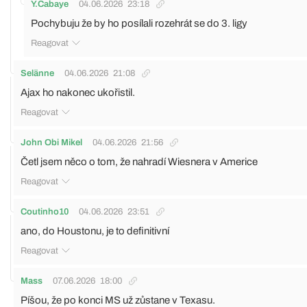
Y.Cabaye
04.06.2026
23:18
Pochybuju že by ho posílali rozehrát se do 3. ligy
Reagovat
Selänne
04.06.2026
21:08
Ajax ho nakonec ukořistil.
Reagovat
John Obi Mikel
04.06.2026
21:56
Četl jsem něco o tom, že nahradí Wiesnera v Americe
Reagovat
Coutinho10
04.06.2026
23:51
ano, do Houstonu, je to definitivní
Reagovat
Mass
07.06.2026
18:00
Píšou, že po konci MS už zůstane v Texasu.