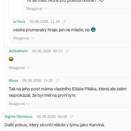
To se máš! Hoříš pro pravdu hodně? :-D
Reagovat
cr7sux
05.06.2026
11:16
ceske prumeraky hraje, jen ne mlade, no
Reagovat
ACSeRw!n
05.06.2026
09:10
Reagovat
Mass
05.06.2026
14:20
Tak na jeho post máme vlastního Eliáše Pitáka, kterej ale zatim
neprokázal, že byl měl na první tým.
Reagovat
Sigma Olomouc
05.06.2026
06:08
Další pokus, který skončí někde v týmu jako Karviná.