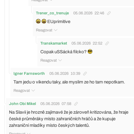
Trener_co_trenuje
05.06.2026
22:46
EUprimitive
Reagovat
Transkamarket
05.06.2026
22:52
Copak uSSácká filcko?
Reagovat
Igner Farnsworth
05.06.2026
10:39
Tam jedu o vikendu taky, ale myslim ze ho tam nepotkam.
Reagovat
John Obi Mikel
05.06.2026
07:58
Na Slavii je hrozně zajímavé že je zároveň kritizována, že hraje
české průměráky místo zahraničních hráčů a že kupuje
zahraniční mladíky místo českých talentů.
Reagovat