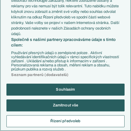
sledovací technologie zakázány, některé zobrazené obsahy a
Ligue 1
Fejetony
reklamy pro vás nemusí být tolik relevantní. Tuto nabídku můžete
Chance Liga
Životopisy
kdykoli znovu zobrazit a změnit své volby nebo souhlas odvolat
Niké liga
Profily, historie
kliknutím na odkaz Řízení předvoleb ve spodní části webové
Liga Portugal
Rozhovory
stránky. Vaše volby se projeví v našem Internetová stránka. Další
Eredivisie
Tipy a analýzy
podrobnosti naleznete v našich Zásadách ochrany osobních
Liga mistrů
údajů.
Evropská liga
Společně s našimi partnery zpracováváme údaje s tímto
Reprezentace
Konferenční liga
cílem:
Česko
Mistrovství světa
Slovensko
Používání přesných údajů o zeměpisné poloze . Aktivní
Liga národů
vyhledávání identifikačních údajů v rámci specifických vlastností
Anglie
zařízení . Ukládání a/nebo přístup k informacím v zařízení .
Francie
Personalizovaná reklama a obsah, měření reklam a obsahu,
Témata
Itálie
průzkum publika a rozvoj služeb .
Představení týmů MS
Německo
Seznam partnerů (dodavatelů)
EuroSkauting
Španělsko
PL v kostce
Argentina
Souhlasím
Evropské koeficienty
Brazílie
Přestupy
Přestupové spekulace
Přestupy
Zamítnout vše
Zranění
Zápasy
Livescore
Kluby
Řízení předvoleb
Tipovací soutěž
Arsenal FC
Fotbal TV
Chelsea FC