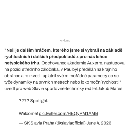
"Neil je dalším hráčem, kterého jsme si vybrali na základě
rychlostních i dalších předpokladů z pro nás lehce
netypického trhu.
Odchovanec akademie Auxerre, nastupoval
na pozici středního záložníka, v Pau byl předělán na krajního
obránce a rozkvetl - uplatnil své mimořádné parametry co se
týče dynamiky na prvních metrech nebo lokomoční rychlosti,"
uvedl pro web Slavie sportovně-technický ředitel Jakub Mareš.
???? Spotlight.
Welcome!
pic.twitter.com/HEQyPM1AMB
— SK Slavia Praha (@slaviaofficial)
June 4, 2026