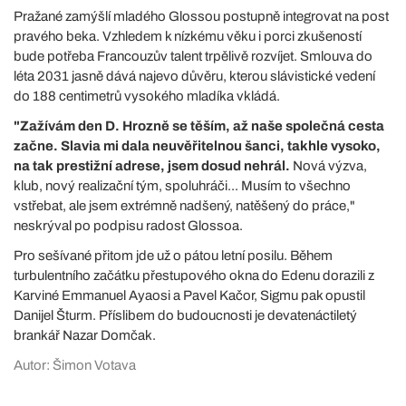
Pražané zamýšlí mladého Glossou postupně integrovat na post
pravého beka. Vzhledem k nízkému věku i porci zkušeností
bude potřeba Francouzův talent trpělivě rozvíjet. Smlouva do
léta 2031 jasně dává najevo důvěru, kterou slávistické vedení
do 188 centimetrů vysokého mladíka vkládá.
"Zažívám den D. Hrozně se těším, až naše společná cesta
začne. Slavia mi dala neuvěřitelnou šanci, takhle vysoko,
na tak prestižní adrese, jsem dosud nehrál.
Nová výzva,
klub, nový realizační tým, spoluhráči... Musím to všechno
vstřebat, ale jsem extrémně nadšený, natěšený do práce,"
neskrýval po podpisu radost Glossoa.
Pro sešívané přitom jde už o pátou letní posilu. Během
turbulentního začátku přestupového okna do Edenu dorazili z
Karviné Emmanuel Ayaosi a Pavel Kačor, Sigmu pak opustil
Danijel Šturm. Příslibem do budoucnosti je devatenáctiletý
brankář Nazar Domčak.
Autor: Šimon Votava