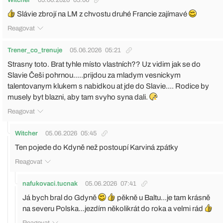
Slávie zbrojí na LM z chvostu druhé Francie zajímavé
Reagovat
Trener_co_trenuje
05.06.2026
05:21
Strasny toto. Brat tyhle místo vlastních?? Uz vidim jak se do
Slavie Češi pohrnou.....prijdou za mladym vesnickym
talentovanym klukem s nabidkou at jde do Slavie.... Rodice by
musely byt blazni, aby tam svyho syna dali.
Reagovat
Witcher
05.06.2026
05:45
Ten pojede do Kdyně než postoupí Karviná zpátky
Reagovat
nafukovaci.tucnak
05.06.2026
07:41
Já bych bral do Gdyně
pěkně u Baltu...je tam krásně
na severu Polska...jezdím několikrát do roka a velmi rád
Reagovat