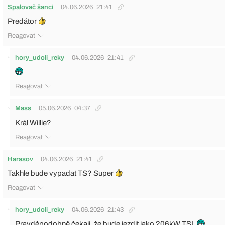
Spalovač šancí
04.06.2026
21:41
Predátor
Reagovat
hory_udoli_reky
04.06.2026
21:41
Reagovat
Mass
05.06.2026
04:37
Král Willie?
Reagovat
Harasov
04.06.2026
21:41
Takhle bude vypadat TS? Super
Reagovat
hory_udoli_reky
04.06.2026
21:43
Pravděpodobně čekají, že bude jezdit jako 206kW TSI.