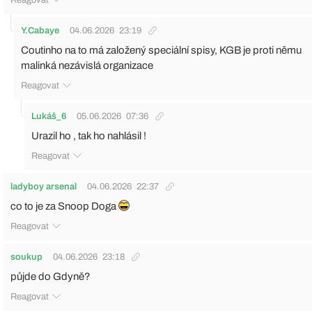
Y.Cabaye
04.06.2026
23:19
Coutinho na to má založený speciální spisy, KGB je proti němu
malinká nezávislá organizace
Reagovat
Lukáš_6
05.06.2026
07:36
Urazil ho , tak ho nahlásil !
Reagovat
ladyboy arsenal
04.06.2026
22:37
co to je za Snoop Doga
Reagovat
soukup
04.06.2026
23:18
půjde do Gdyně?
Reagovat