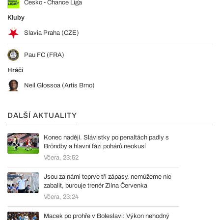
Česko - Chance Liga
Kluby
Slavia Praha (CZE)
Pau FC (FRA)
Hráči
Neil Glossoa (Artis Brno)
DALŠÍ AKTUALITY
Konec nadějí. Slávistky po penaltách padly s
Bröndby a hlavní fázi pohárů neokusí
Včera, 23:52
Jsou za námi teprve tři zápasy, nemůžeme nic
zabalit, burcuje trenér Zlína Červenka
Včera, 23:24
Macek po prohře v Boleslavi: Výkon nehodný