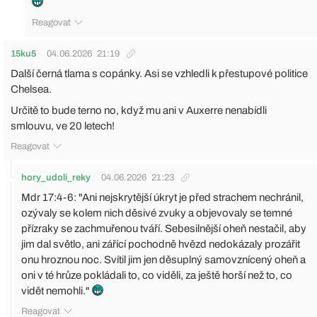
Reagovat
15ku5
04.06.2026
21:19
Další černá tlama s copánky. Asi se vzhledli k přestupové politice
Chelsea.
Určitě to bude terno no, když mu ani v Auxerre nenabídli
smlouvu, ve 20 letech!
Reagovat
hory_udoli_reky
04.06.2026
21:23
Mdr 17:4-6: "Ani nejskrytější úkryt je před strachem nechránil,
ozývaly se kolem nich děsivé zvuky a objevovaly se temné
přízraky se zachmuřenou tváří. Sebesilnější oheň nestačil, aby
jim dal světlo, ani zářící pochodně hvězd nedokázaly prozářit
onu hroznou noc. Svítil jim jen děsuplný samovznícený oheň a
oni v té hrůze pokládali to, co viděli, za ještě horší než to, co
vidět nemohli."
Reagovat