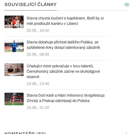
SOUVISEJÍCÍ ČLÁNKY
Slavia chystá loučení s kapitánem. Bořil by si
měl prodloužit kariéru v Liberci
22.06., 16:40
Slavia dotahuje příchod dalšího Poláka, ze
spřátelené Arky dorazí talentovaný záložník
22.06., 08:55
Úřadující mistr pokračuje v lovu talentů.
Černohorský záložník začne ve druholigové
rezervě
18.06., 13:46
Slavia čistí kádr a hlásí milionový dvojpřestup:
Zmrzlý a Prekop odcházejí do Polska
16.06., 21:02
KOMENTÁŘE (82)