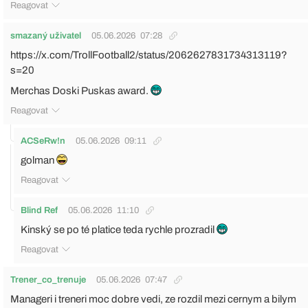
Reagovat
smazaný uživatel
05.06.2026
07:28
https://x.com/TrollFootball2/status/2062627831734313119?
s=20
Merchas Doski Puskas award.
Reagovat
ACSeRw!n
05.06.2026
09:11
golman
Reagovat
Blind Ref
05.06.2026
11:10
Kinský se po té platice teda rychle prozradil
Reagovat
Trener_co_trenuje
05.06.2026
07:47
Manageri i treneri moc dobre vedi, ze rozdil mezi cernym a bilym