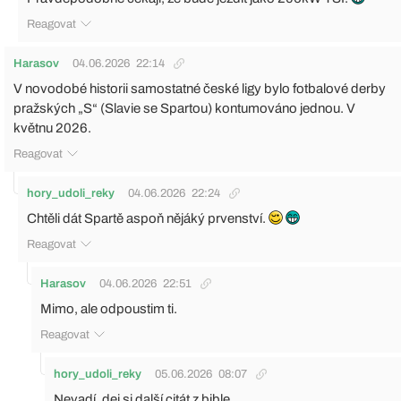
Reagovat
Harasov
04.06.2026
22:14
V novodobé historii samostatné české ligy bylo fotbalové derby
pražských „S“ (Slavie se Spartou) kontumováno jednou. V
květnu 2026.
Reagovat
hory_udoli_reky
04.06.2026
22:24
Chtěli dát Spartě aspoň nějáký prvenství.
Reagovat
Harasov
04.06.2026
22:51
Mimo, ale odpoustim ti.
Reagovat
hory_udoli_reky
05.06.2026
08:07
Nevadí, dej si další citát z bible.