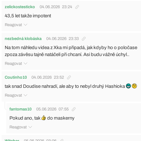
zelickostesticko
04.06.2026
23:24
43,5 let takže impotent
Reagovat
nezbedná klobáska
04.06.2026
23:33
Na tom náhledu videa z Xka mi připadá, jak kdyby ho o poločase
zpoza závěsu tajně natáčeli při chcaní. Asi budu vážně úchyl..
Reagovat
Coutinho10
04.06.2026
23:52
tak snad Doudise nahradí, ale aby to nebyl druhý Hashioka
Reagovat
fantomas10
05.06.2026
07:55
Pokud ano, tak
do maskerny
Reagovat
Witcher
05.06.2026
03:06