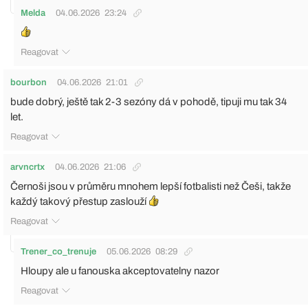
Melda
04.06.2026
23:24
Reagovat
bourbon
04.06.2026
21:01
bude dobrý, ještě tak 2-3 sezóny dá v pohodě, tipuji mu tak 34
let.
Reagovat
arvncrtx
04.06.2026
21:06
Černoši jsou v průměru mnohem lepší fotbalisti než Češi, takže
každý takový přestup zaslouží
Reagovat
Trener_co_trenuje
05.06.2026
08:29
Hloupy ale u fanouska akceptovatelny nazor
Reagovat