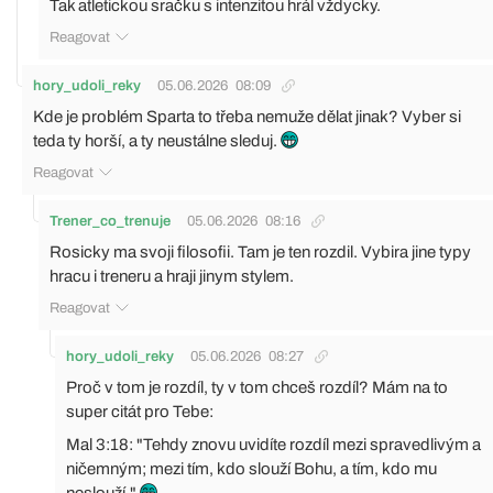
Tak atletickou sračku s intenzitou hrál vždycky.
Reagovat
hory_udoli_reky
05.06.2026
08:09
Kde je problém Sparta to třeba nemuže dělat jinak? Vyber si
teda ty horší, a ty neustálne sleduj.
Reagovat
Trener_co_trenuje
05.06.2026
08:16
Rosicky ma svoji filosofii. Tam je ten rozdil. Vybira jine typy
hracu i treneru a hraji jinym stylem.
Reagovat
hory_udoli_reky
05.06.2026
08:27
Proč v tom je rozdíl, ty v tom chceš rozdíl? Mám na to
super citát pro Tebe:
Mal 3:18: "Tehdy znovu uvidíte rozdíl mezi spravedlivým a
ničemným; mezi tím, kdo slouží Bohu, a tím, kdo mu
neslouží."