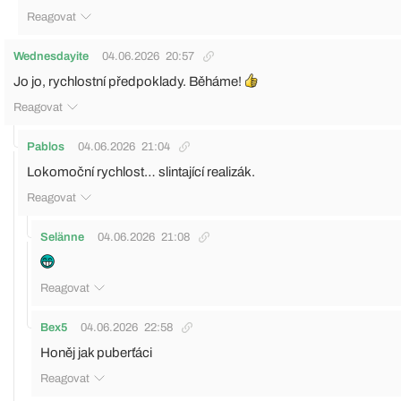
Reagovat
Wednesdayite
04.06.2026
20:57
Jo jo, rychlostní předpoklady. Běháme!
Reagovat
Pablos
04.06.2026
21:04
Lokomoční rychlost… slintající realizák.
Reagovat
Selänne
04.06.2026
21:08
Reagovat
Bex5
04.06.2026
22:58
Honěj jak puberťáci
Reagovat