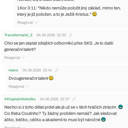
1 Kor 3:11: "Nikdo nemůže položit jiný základ, mimo ten,
který je již položen, a to je Ježíš Kristus."
Reagovat
Transfermarkt_2
04.06.2026
22:30
Chci se jen zeptat zdejších odborníků přes SKS. Je to další
generační talent?
Reagovat
meno
04.06.2026
22:41
Dvougenerační talent
Reagovat
$$CaptainKokotko
04.06.2026
22:37
Nechci si z toho dělat prdel ale já už se v těch hráčích ztrácím.
Co třeba Coutinho? Ty žádný problém nemáš? Jak sledovat
áčko, béčko, céčko a akademii to musí být náročné
Reagovat