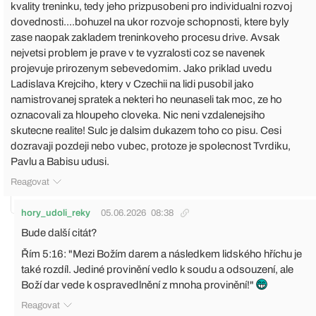
kvality treninku, tedy jeho prizpusobeni pro individualni rozvoj
dovednosti....bohuzel na ukor rozvoje schopnosti, ktere byly
zase naopak zakladem treninkoveho procesu drive. Avsak
nejvetsi problem je prave v te vyzralosti coz se navenek
projevuje prirozenym sebevedomim. Jako priklad uvedu
Ladislava Krejciho, ktery v Czechii na lidi pusobil jako
namistrovanej spratek a nekteri ho neunaseli tak moc, ze ho
oznacovali za hloupeho cloveka. Nic neni vzdalenejsiho
skutecne realite! Sulc je dalsim dukazem toho co pisu. Cesi
dozravaji pozdeji nebo vubec, protoze je spolecnost Tvrdiku,
Pavlu a Babisu udusi.
Reagovat
hory_udoli_reky
05.06.2026
08:38
Bude další citát?
Řím 5:16: "Mezi Božím darem a následkem lidského hříchu je
také rozdíl. Jediné provinění vedlo k soudu a odsouzení, ale
Boží dar vede k ospravedlnění z mnoha provinění!"
Reagovat