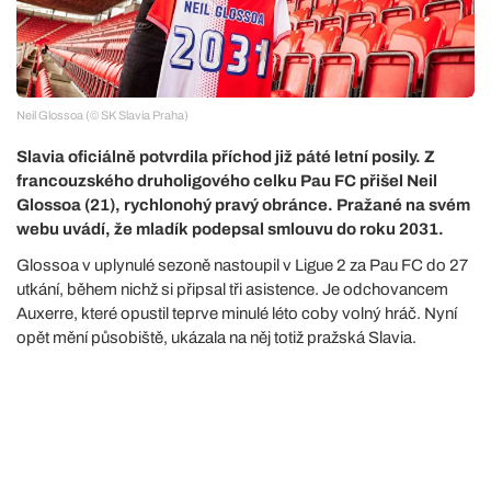
Neil Glossoa (© SK Slavia Praha)
Slavia oficiálně potvrdila příchod již páté letní posily. Z
francouzského druholigového celku Pau FC přišel Neil
Glossoa (21), rychlonohý pravý obránce. Pražané na svém
webu uvádí, že mladík podepsal smlouvu do roku 2031.
Glossoa v uplynulé sezoně nastoupil v Ligue 2 za Pau FC do 27
utkání, během nichž si připsal tři asistence. Je odchovancem
Auxerre, které opustil teprve minulé léto coby volný hráč. Nyní
opět mění působiště, ukázala na něj totiž pražská Slavia.