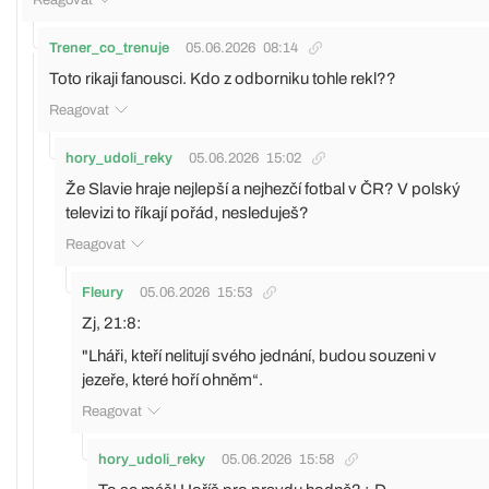
Trener_co_trenuje
05.06.2026
08:14
Toto rikaji fanousci. Kdo z odborniku tohle rekl??
Reagovat
hory_udoli_reky
05.06.2026
15:02
Že Slavie hraje nejlepší a nejhezčí fotbal v ČR? V polský
televizi to říkají pořád, nesleduješ?
Reagovat
Fleury
05.06.2026
15:53
Zj, 21:8:
"Lháři, kteří nelitují svého jednání, budou souzeni v
jezeře, které hoří ohněm“.
Reagovat
hory_udoli_reky
05.06.2026
15:58