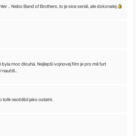
r .. Nebo Band of Brothers, to je sice seriál, ale dokonalej
yla moc dlouhá. Nejlepší vojnovej film je pro mě furt
 naučíš..
 tolik neoblíbil jako ostatní.