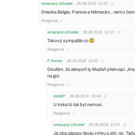
smazaný uživatel
26.06.2016
12:27
Dneska Belgie, Francie a Německo , není o če
Reagovat
smazaný uživatel
26.06.2016
12:43
Takový sympaťák co
Reagovat
F.Torres
26.06.2016
13:42
Doufám, že alespoň ty Maďaři překvapí. Jina
na gol.
Reagovat
stas87
26.06.2016
13:43
U Irska to tak byt nemusi.
Reagovat
smazaný uživatel
26.06.2016
13:57
Já oba zápasy tipuju výhru o gól, no. Ta