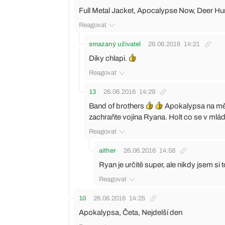
Full Metal Jacket, Apocalypse Now, Deer Hunte
Reagovat
smazaný uživatel
26.06.2016
14:21
Diky chlapi.
Reagovat
13
26.06.2016
14:29
Band of brothers
Apokalypsa na mě b
zachraňte vojína Ryana. Holt co se v mládí
Reagovat
aither
26.06.2016
14:58
Ryan je určitě super, ale nikdy jsem si to
Reagovat
10
26.06.2016
14:25
Apokalypsa, Četa, Nejdelší den