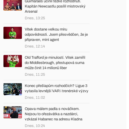
Guimaraes učinil těžké rozhodnutí.
Kapitán Newcastlu posílil mistrovský
Arsenal
Dnes, 13:25
Vítek dostane velkou míru
odpovědnosti. Jsem přesvědčen, že je
připraven, míní agent
Dnes, 12:14
Old Trafford je minulostí. Vítek zamířil
do Middlesbrough, přestupová suma
může činit 14 milionů liber
Dnes, 11:25
Konec přešlapům rozhodčích? Ligue 3
vytasila levnější VAR i trenérské výzvy
Dnes, 11:02
Opava málem padla s nováčkem.
Nejsou to ořezávátka a nazdárci,
vzkázal Habanec na adresu Kladna
Dnes, 10:24