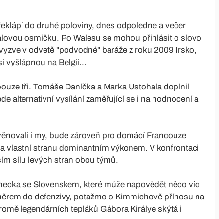
eklápí do druhé poloviny, dnes odpoledne a večer
finálovou osmičku. Po Walesu se mohou přihlásit o slovo
i vyzve v odvetě "podvodné" baráže z roku 2009 Irsko,
i vyšlápnou na Belgii...
ouze tři. Tomáše Daníčka a Marka Ustohala doplnil
e alternativní vysílání zaměřující se i na hodnocení a
věnovali i my, bude zároveň pro domácí Francouze
 na vlastní stranu dominantním výkonem. V konfrontaci
ím sílu levých stran obou týmů.
ěmecka se Slovenskem, které může napovědět něco víc
měrem do defenzivy, potažmo o Kimmichově přínosu na
romě legendárních tepláků Gábora Királye skýtá i