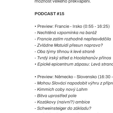
možnost velkého překvapení.
PODCAST #15
• Preview: Francie - Irsko (0:55 - 16:25)
- Nechtěná vzpomínka na baráž
- Francie zatím rozhodně nepřesvědčila
- Zvládne Matuidi přesun napravo?
- Oba týmy tíhnou k levé straně
- Tvrdý irský střed a Hoolahanův přínos
• Epické epicentrum zápasu: Levá strana
• Preview: Německo - Slovensko (16:30 -
- Mohou Slováci napodobit výhru z příp
- Kimmich coby nový Lahm
- Bitva uprostřed pole
- Kozákovy (naivní?) ambice
- Schweinsteiger do základu?