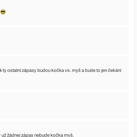
m
k ty ostatní zápasy budou kočka vs. myš a bude to jen čekání
dy už žádnej zápas nebude kočka myš.