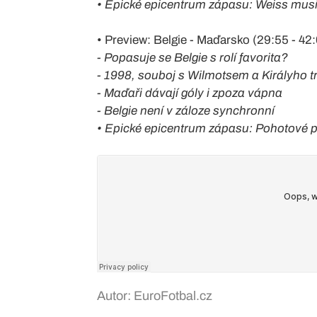
• Epické epicentrum zápasu: Weiss mus
• Preview: Belgie - Maďarsko (29:55 - 42
- Popasuje se Belgie s rolí favorita?
- 1998, souboj s Wilmotsem a Királyho tr
- Maďaři dávají góly i zpoza vápna
- Belgie není v záloze synchronní
• Epické epicentrum zápasu: Pohotové p
Autor: EuroFotbal.cz