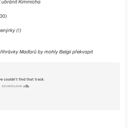
í ubránit Kimmicha
:00)
enýrky (!)
řihrávky Maďarů by mohly Belgii překvapit