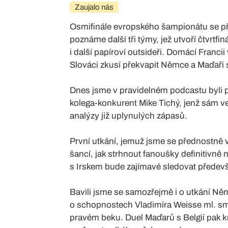
Zaujalo nás
Osmifinále evropského šampionátu se př
poznáme další tři týmy, jež utvoří čtvrt
i další papíroví outsideři. Domácí Franci
Slováci zkusí překvapit Němce a Maďaři s
Dnes jsme v pravidelném podcastu byli p
kolega-konkurent Mike Tichý, jenž sám ved
analýzy již uplynulých zápasů.
První utkání, jemuž jsme se přednostně 
šancí, jak strhnout fanoušky definitivně
s Irskem bude zajímavé sledovat předevš
Bavili jsme se samozřejmě i o utkání N
o schopnostech Vladimíra Weisse ml. s
pravém beku. Duel Maďarů s Belgií pak k