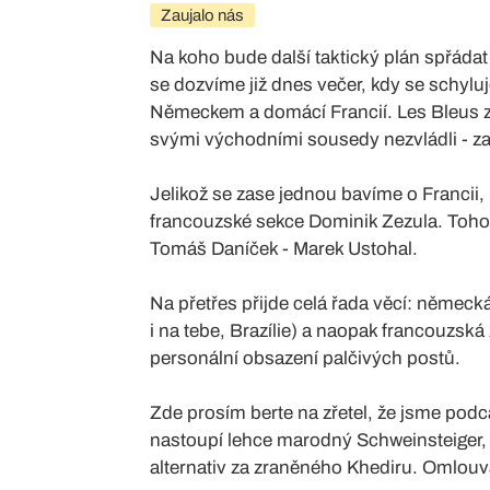
Zaujalo nás
Na koho bude další taktický plán spřádat
se dozvíme již dnes večer, kdy se schyluj
Německem a domácí Francií. Les Bleus 
svými východními sousedy nezvládli - zad
Jelikož se zase jednou bavíme o Francii
francouzské sekce Dominik Zezula. Toho
Tomáš Daníček - Marek Ustohal.
Na přetřes přijde celá řada věcí: německ
i na tebe, Brazílie) a naopak francouzsk
personální obsazení palčivých postů.
Zde prosím berte na zřetel, že jsme podc
nastoupí lehce marodný Schweinsteiger, a
alternativ za zraněného Khediru. Omlou