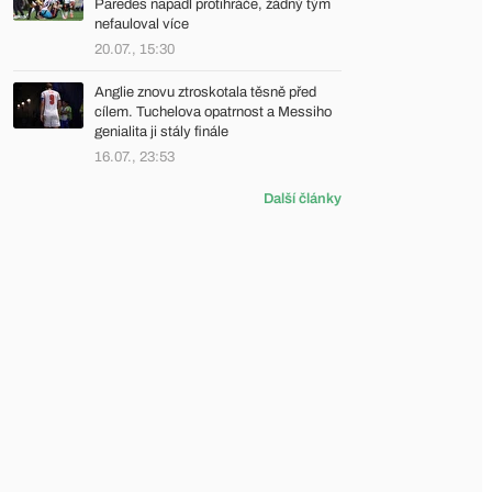
Paredes napadl protihráče, žádný tým
nefauloval více
20.07., 15:30
Anglie znovu ztroskotala těsně před
cílem. Tuchelova opatrnost a Messiho
genialita ji stály finále
16.07., 23:53
Další články