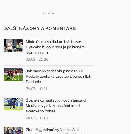
DALŠÍ NÁZORY A KOMENTÁŘE
Místo útoku na titul se řeší trenér.
Hyského budoucnost je po bídném
startu nejistá
03.08., 21:25
Jak bude vypadat skupina o titul?
Podaný očekává vzestup Liberce i tlak
Pardubic
24.07., 19:01
Španělsko nastavilo nový standard.
Morávek vyzdvihl největší trend
světového fotbalu
24.07., 16:18
Zkrat Argentinců vyústil v násilí.