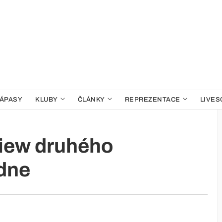
ÁPASY
KLUBY
ČLÁNKY
REPREZENTACE
LIVES
iew druhého
dne