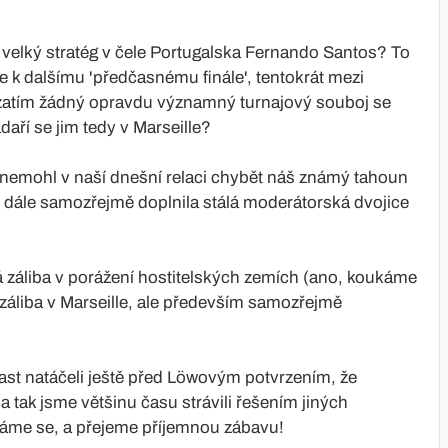
 velký stratég v čele Portugalska Fernando Santos? To
e k dalšímu 'předčasnému finále', tentokrát mezi
zatím žádný opravdu významný turnajový souboj se
aří se jim tedy v Marseille?
, nemohl v naší dnešní relaci chybět náš známý tahoun
 dále samozřejmě doplnila stálá moderátorská dvojice
á záliba v porážení hostitelských zemích (ano, koukáme
á záliba v Marseille, ale především samozřejmě
ast natáčeli ještě před Löwovým potvrzením, že
 tak jsme většinu času strávili řešením jiných
váme se, a přejeme příjemnou zábavu!