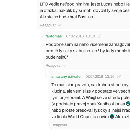
LFC vedle nej/pod nim hral jeste Lucas nebo Hen
je otazka, nakolik by si mohl dovolit ty svoje ces
Ale stejne bude hrat Basti no
Reagovat
fantomas
07.07.2016
13:10
Podobně sem na něho víceméně zareagoval
prostě fyzicky slabej no, což by tady mohlo 
bude nejhůř.
Reagovat
smazaný uživatel
07.07.2016
13:16
To mas sice pravdu, na druhou stranu byc
klucina, ale vem si ze v podstate ve vse
tym prijel branit. A Weigl se ve stredu po
(v podstate pravej opak Xabiho Alonsa
nebo proste presovali fyzicky silnejsi hra
ve finale World Cupu, to nevim
Ale roz
Reagovat