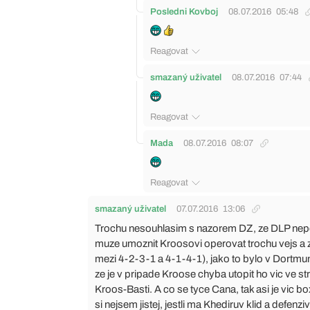
Posledni Kovboj
08.07.2016
05:48
Reagovat
smazaný uživatel
08.07.2016
07:44
Reagovat
Mada
08.07.2016
08:07
Reagovat
smazaný uživatel
07.07.2016
13:06
Trochu nesouhlasim s nazorem DZ, ze DLP nepot
muze umoznit Kroosovi operovat trochu vejs a za
mezi 4-2-3-1 a 4-1-4-1), jako to bylo v Dortm
ze je v pripade Kroose chyba utopit ho vic ve st
Kroos-Basti. A co se tyce Cana, tak asi je vic b
si nejsem jistej, jestli ma Khediruv klid a defenz