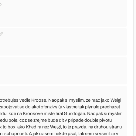
rebujes vedle Kroose. Naopak si myslim, ze hrac jako Weigl
pojovat se do akci ofenzivy (a vlastne tak plynule prechazet
undu, kde na Kroosove miste hral Gündogan. Naopak si myslim
redu pole, coz se zrejme bude dit v pripade double pivotu
ox to box jako Khedira nez Weigl, to je pravda, na druhou stranu
ivni schopnosti. A jak uz sem nekde psal, tak sem si vsiml ze v