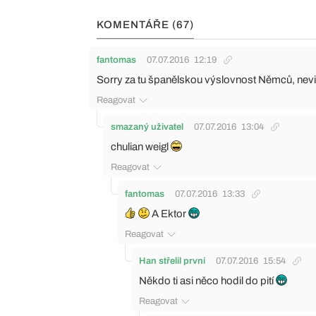
KOMENTÁŘE (67)
fantomas
07.07.2016
12:19
Sorry za tu španělskou výslovnost Němců, nevi
Reagovat
smazaný uživatel
07.07.2016
13:04
chulian weigl
Reagovat
fantomas
07.07.2016
13:33
A Ektor
Reagovat
Han střelil první
07.07.2016
15:54
Někdo ti asi něco hodil do pití
Reagovat