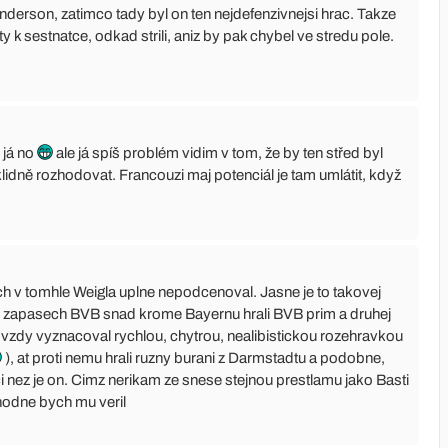
derson, zatimco tady byl on ten nejdefenzivnejsi hrac. Takze
ty k sestnatce, odkad strili, aniz by pak chybel ve stredu pole.
 já no
ale já spíš problém vidim v tom, že by ten střed byl
klidně rozhodovat. Francouzi maj potenciál je tam umlátit, když
h v tomhle Weigla uplne nepodcenoval. Jasne je to takovej
ch zapasech BVB snad krome Bayernu hrali BVB prim a druhej
le vzdy vyznacoval rychlou, chytrou, nealibistickou rozehravkou
), at proti nemu hrali ruzny burani z Darmstadtu a podobne,
ci nez je on. Cimz nerikam ze snese stejnou prestlamu jako Basti
hodne bych mu veril