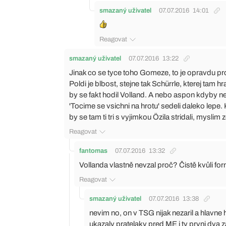
smazaný uživatel
07.07.2016
14:01
Reagovat
smazaný uživatel
07.07.2016
13:22
Jinak co se tyce toho Gomeze, to je opravdu p
Poldi je blbost, stejne tak Schürrle, kterej tam 
by se fakt hodil Volland. A nebo aspon kdyby ne
'Tocime se vsichni na hrotu' sedeli daleko lepe. 
by se tam ti tri s vyjimkou Özila stridali, myslim 
Reagovat
fantomas
07.07.2016
13:32
Vollanda vlastně nevzal proč? Čistě kvůli fo
Reagovat
smazaný uživatel
07.07.2016
13:38
nevim no, on v TSG nijak nezaril a hlavne h
ukazaly pratelaky pred ME i ty prvni dva 