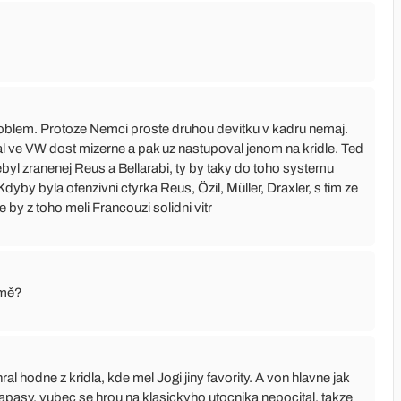
roblem. Protoze Nemci proste druhou devitku v kadru nemaj.
hral ve VW dost mizerne a pak uz nastupoval jenom na kridle. Ted
byl zranenej Reus a Bellarabi, ty by taky do toho systemu
Kdyby byla ofenzivni ctyrka Reus, Özil, Müller, Draxler, s tim ze
ze by z toho meli Francouzi solidni vitr
rmě?
ral hodne z kridla, kde mel Jogi jiny favority. A von hlavne jak
zapasy, vubec se hrou na klasickyho utocnika nepocital, takze