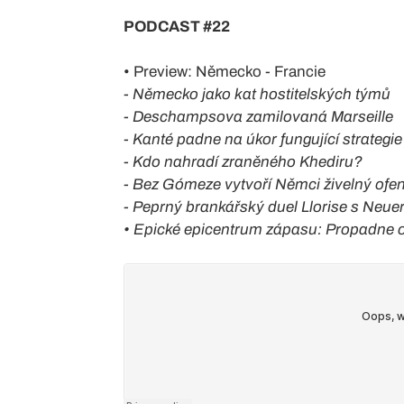
PODCAST #22
• Preview: Německo - Francie
- Německo jako kat hostitelských týmů
- Deschampsova zamilovaná Marseille
- Kanté padne na úkor fungující strategie
- Kdo nahradí zraněného Khediru?
- Bez Gómeze vytvoří Němci živelný ofen
- Peprný brankářský duel Llorise s Neu
• Epické epicentrum zápasu: Propadne o