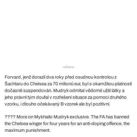
Forvard, jenž dorazil dva roky před osudnou kontrolou z
Šachtaru do Chelsea za 70 milionů eur, byl s okamžitou platností
dočasně suspendován. Mudryk odmítal vědomé užití látky a
jeho právní tým doufal v rozřešení situace za pomoci druhého
vzorku, i dlouho očekávaný B vzorek ale byl pozitivní.
???? More on Mykhailo Mudryk exclusive. The FA has banned
the Chelsea winger for four years for an anti-doping offence, the
maximum punishment.