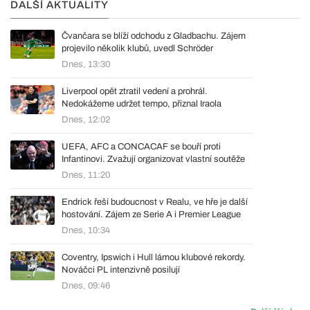
DALŠÍ AKTUALITY
Čvančara se blíží odchodu z Gladbachu. Zájem
projevilo několik klubů, uvedl Schröder
Dnes, 13:30
Liverpool opět ztratil vedení a prohrál.
Nedokážeme udržet tempo, přiznal Iraola
Dnes, 12:02
UEFA, AFC a CONCACAF se bouří proti
Infantinovi. Zvažují organizovat vlastní soutěže
Dnes, 11:20
Endrick řeší budoucnost v Realu, ve hře je další
hostování. Zájem ze Serie A i Premier League
Dnes, 10:34
Coventry, Ipswich i Hull lámou klubové rekordy.
Nováčci PL intenzivně posilují
Dnes, 09:46