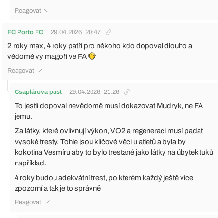
Reagovat
FC Porto FC
29.04.2026
20:47
2 roky max, 4 roky patří pro někoho kdo dopoval dlouho a
vědomě vy magoři ve FA
Reagovat
Csaplárova past
29.04.2026
21:26
To jestli dopoval nevědomě musí dokazovat Mudryk, ne FA
jemu.
Za látky, které ovlivnují výkon, VO2 a regeneraci musí padat
vysoké tresty. Tohle jsou klíčové věci u atletů a byla by
kokotina Vesmíru aby to bylo trestané jako látky na úbytek tuků
například.
4 roky budou adekvátní trest, po kterém každý ještě více
zpozorní a tak je to správně
Reagovat