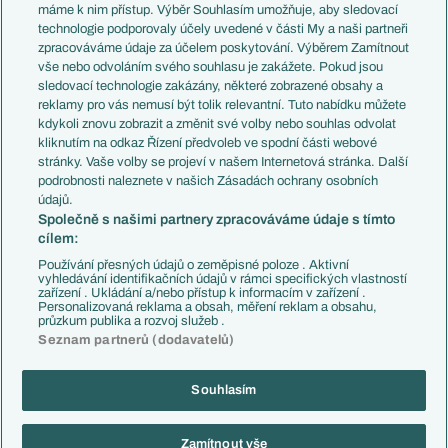
Představení týmů MS
Německo
máme k nim přístup. Výběr Souhlasím umožňuje, aby sledovací
EuroSkauting
Španělsko
technologie podporovaly účely uvedené v části My a naši partneři
PL v kostce
Argentina
zpracováváme údaje za účelem poskytování. Výběrem Zamítnout
Evropské koeficienty
Brazílie
vše nebo odvoláním svého souhlasu je zakážete. Pokud jsou
Přestupy
sledovací technologie zakázány, některé zobrazené obsahy a
Přestupové spekulace
reklamy pro vás nemusí být tolik relevantní. Tuto nabídku můžete
Přestupy
Zranění
kdykoli znovu zobrazit a změnit své volby nebo souhlas odvolat
Zápasy
kliknutím na odkaz Řízení předvoleb ve spodní části webové
Livescore
stránky. Vaše volby se projeví v našem Internetová stránka. Další
Kluby
Tipovací soutěž
podrobnosti naleznete v našich Zásadách ochrany osobních
Arsenal FC
Fotbal TV
údajů.
Chelsea FC
Společně s našimi partnery zpracováváme údaje s tímto
Manchester United
cílem:
AC Milán
Juventus FC
Používání přesných údajů o zeměpisné poloze . Aktivní
Bayern Mnichov
vyhledávání identifikačních údajů v rámci specifických vlastností
zařízení . Ukládání a/nebo přístup k informacím v zařízení .
FC Barcelona
Personalizovaná reklama a obsah, měření reklam a obsahu,
Real Madrid
průzkum publika a rozvoj služeb .
Seznam partnerů (dodavatelů)
Souhlasím
Copyright © 2001-2026 EuroFotbal.cz. Využíváme zpravodajství ČTK.
RSS
Podmínky užití
Informace o zpracování osobních údajů
Zamítnout vše