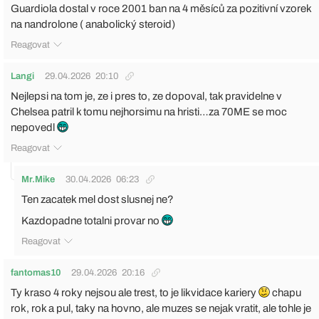
Guardiola dostal v roce 2001 ban na 4 měsíců za pozitivní vzorek
na nandrolone ( anabolický steroid)
Reagovat
Langi
29.04.2026
20:10
Nejlepsi na tom je, ze i pres to, ze dopoval, tak pravidelne v
Chelsea patril k tomu nejhorsimu na hristi…za 70ME se moc
nepovedl
Reagovat
Mr.Mike
30.04.2026
06:23
Ten zacatek mel dost slusnej ne?
Kazdopadne totalni provar no
Reagovat
fantomas10
29.04.2026
20:16
Ty kraso 4 roky nejsou ale trest, to je likvidace kariery
chapu
rok, rok a pul, taky na hovno, ale muzes se nejak vratit, ale tohle je