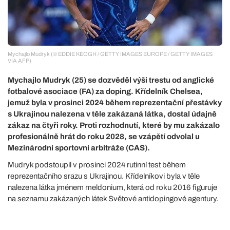
Mychajlo Mudryk (© EDDIE KEOGH / GETTY IMAGES EUROPE / GETTY IMAGES
VIA AFP)
Mychajlo Mudryk (25) se dozvěděl výši trestu od anglické
fotbalové asociace (FA) za doping. Křídelník Chelsea,
jemuž byla v prosinci 2024 během reprezentační přestávky
s Ukrajinou nalezena v těle zakázaná látka, dostal údajně
zákaz na čtyři roky. Proti rozhodnutí, které by mu zakázalo
profesionálně hrát do roku 2028, se vzápětí odvolal u
Mezinárodní sportovní arbitráže (CAS).
Mudryk podstoupil v prosinci 2024 rutinní test během
reprezentačního srazu s Ukrajinou. Křídelníkovi byla v těle
nalezena látka jménem meldonium, která od roku 2016 figuruje
na seznamu zakázaných látek Světové antidopingové agentury.