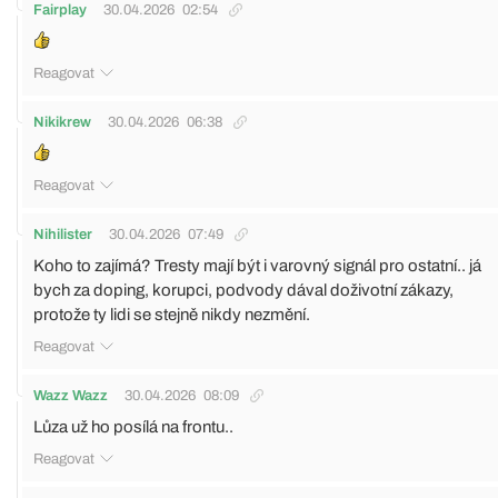
Fairplay
30.04.2026
02:54
Reagovat
Nikikrew
30.04.2026
06:38
Reagovat
Nihilister
30.04.2026
07:49
Koho to zajímá? Tresty mají být i varovný signál pro ostatní.. já
bych za doping, korupci, podvody dával doživotní zákazy,
protože ty lidi se stejně nikdy nezmění.
Reagovat
Wazz Wazz
30.04.2026
08:09
Lůza už ho posílá na frontu..
Reagovat