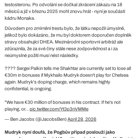
testosteronu. Po odvolání se dočkal zkrácení zákazu na 18
měsíců a již v březnu 2025 mohl znovu hrát - nyní je součástí
kádru Monaka.
Důvodem pro zmírnění trestu bylo, že látku nepožil úmyslně,
jelikož bylo dokázáno, že mu byl doktorem doporučen doplněk
stravy obsahující DHEA. Mezinárodní sportovní arbitráž ale
zdůraznila, že za své činy stále nese zodpovědnost a i za
neúmyslné požití musí nést následky.
????️ Sergei Palkin tells me Shakhtar are currently set to lose all
€30m in bonuses if Mykhailo Mudryk doesn't play for Chelsea
again. Mudryk's doping charge, which remains highly
confidential, is ongoing.
"We have €30 million of bonuses in his contract. If he's not
playing, or...
pic.twitter.com/Yt3p3nVMMe
— Ben Jacobs (@JacobsBen)
April 28, 2026
Mudryk nyní doufá, že Pogbův případ poslouží jako