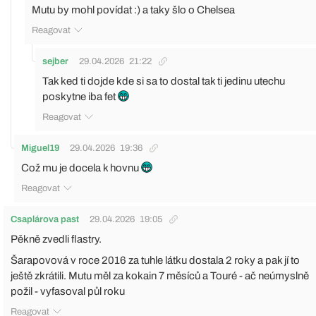
Mutu by mohl povídat :) a taky šlo o Chelsea
Reagovat
sejber
29.04.2026
21:22
Tak ked ti dojde kde si sa to dostal tak ti jedinu utechu
poskytne iba fet
Reagovat
Miguel19
29.04.2026
19:36
Což mu je docela k hovnu
Reagovat
Csaplárova past
29.04.2026
19:05
Pěkně zvedli flastry.
Šarapovová v roce 2016 za tuhle látku dostala 2 roky a pak jí to
ještě zkrátili. Mutu měl za kokain 7 měsíců a Touré - ač neúmyslně
požil - vyfasoval půl roku
Reagovat