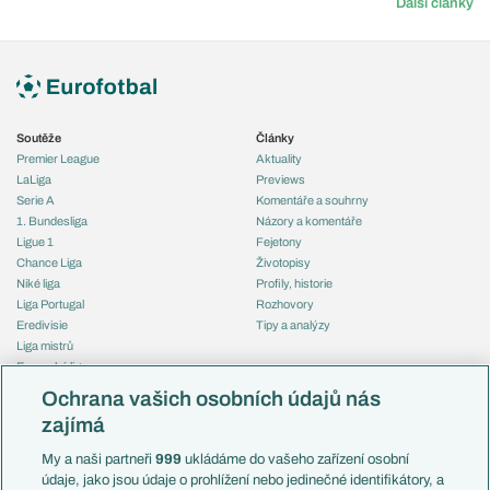
Další články
Soutěže
Články
Premier League
Aktuality
LaLiga
Previews
Serie A
Komentáře a souhrny
1. Bundesliga
Názory a komentáře
Ligue 1
Fejetony
Chance Liga
Životopisy
Niké liga
Profily, historie
Liga Portugal
Rozhovory
Eredivisie
Tipy a analýzy
Liga mistrů
Evropská liga
Reprezentace
Konferenční liga
Česko
Ochrana vašich osobních údajů nás
Mistrovství světa
Slovensko
zajímá
Liga národů
Anglie
Francie
My a naši partneři
999
ukládáme do vašeho zařízení osobní
Témata
Itálie
údaje, jako jsou údaje o prohlížení nebo jedinečné identifikátory, a