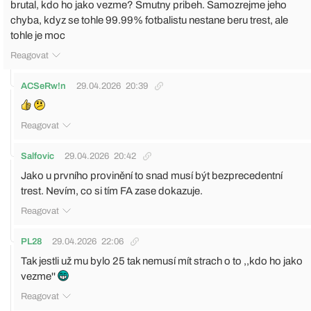
brutal, kdo ho jako vezme? Smutny pribeh. Samozrejme jeho
chyba, kdyz se tohle 99.99% fotbalistu nestane beru trest, ale
tohle je moc
Reagovat
ACSeRw!n
29.04.2026
20:39
Reagovat
Salfovic
29.04.2026
20:42
Jako u prvního provinění to snad musí být bezprecedentní
trest. Nevím, co si tím FA zase dokazuje.
Reagovat
PL28
29.04.2026
22:06
Tak jestli už mu bylo 25 tak nemusí mít strach o to ,,kdo ho jako
vezme''
Reagovat