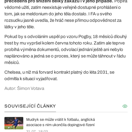
precedens pro snížení délky zákazu i v jeho případě.
Popírá
vědomé užití, zatím neexistuje veřejně dostupné prohlášení o
tom, jak se meldonium do jeho těla dostalo. I FA u svého
rozsudku jasně uvedla, že hráč nese přímou odpovědnost za
látky v jeho těle.
Pokud by s odvoláním uspěl po vzoru Pogby, 18 měsíců dlouhý
trest by mu vypršel kolem června tohoto roku. Zatím ale teprve
probíhá výměna dokumentů, odvolací jednání ještě ani nebylo
naplánováno a jedná se o proces, který se může táhnout v řádu
měsíců.
Chelsea, u níž má forvard kontrakt platný do léta 2031, se
odmítla k situaci vyjadřovat.
Autor: Šimon Votava
SOUVISEJÍCÍ ČLÁNKY
Mudryk se může vrátit k fotbalu, anglická
asociace s ním ukončila dopingové řízení
31.07., 18:03